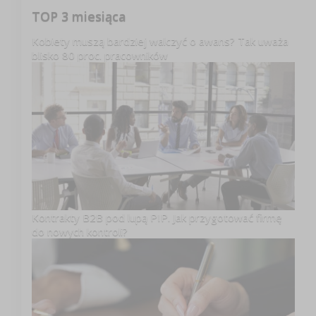
TOP 3 miesiąca
Kobiety muszą bardziej walczyć o awans? Tak uważa
blisko 80 proc. pracowników
Kontrakty B2B pod lupą PIP. Jak przygotować firmę
do nowych kontroli?