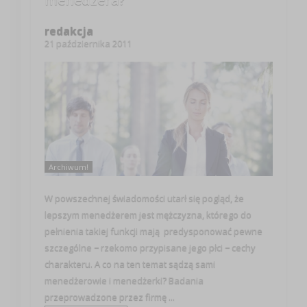
redakcja
21 października 2011
Archiwum!
W powszechnej świadomości utarł się pogląd, że
lepszym menedżerem jest mężczyzna, którego do
pełnienia takiej funkcji mają predysponować pewne
szczególne − rzekomo przypisane jego płci − cechy
charakteru. A co na ten temat sądzą sami
menedżerowie i menedżerki? Badania
przeprowadzone przez firmę ...