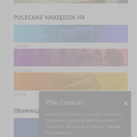
POLECANE NARZĘDZIA HR
HRsys
Motivizer
Inhire
Pliki Cookies
Obserwuj nas
Wchodząc na naszą stronę, wyrażasz
zgodę na używanie plików cookies.
Dowiedz się więcej z naszej
Polityki
Facebook
Prywatności