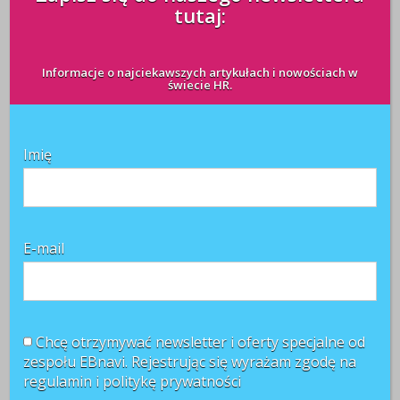
tutaj:
razy mniej niż otrzymuje menedżer w tym samym
dziale – wynika z najnowszego badania wynagrodzeń
przeprowadzonego przez firmę doradczą i
Informacje o najciekawszych artykułach i nowościach w
outsourcingową Aon Hewitt. W raporcie znajduje się ...
świecie HR.
CZYTAJ WIĘCEJ +
Imię
Skuteczny menedżer:
Rozmemływacz
redakcja
E-mail
5 września 2011
Chcę otrzymywać newsletter i oferty specjalne od
zespołu EBnavi. Rejestrując się wyrażam zgodę na
regulamin i
politykę prywatności