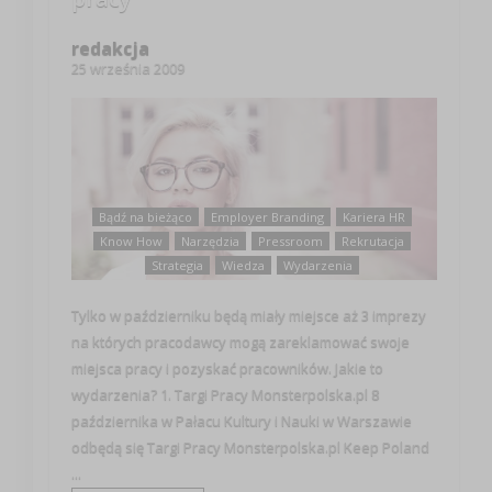
redakcja
25 września 2009
Bądź na bieżąco
Employer Branding
Kariera HR
Know How
Narzędzia
Pressroom
Rekrutacja
Strategia
Wiedza
Wydarzenia
Tylko w październiku będą miały miejsce aż 3 imprezy
na których pracodawcy mogą zareklamować swoje
miejsca pracy i pozyskać pracowników. Jakie to
wydarzenia? 1. Targi Pracy Monsterpolska.pl 8
października w Pałacu Kultury i Nauki w Warszawie
odbędą się Targi Pracy Monsterpolska.pl Keep Poland
...