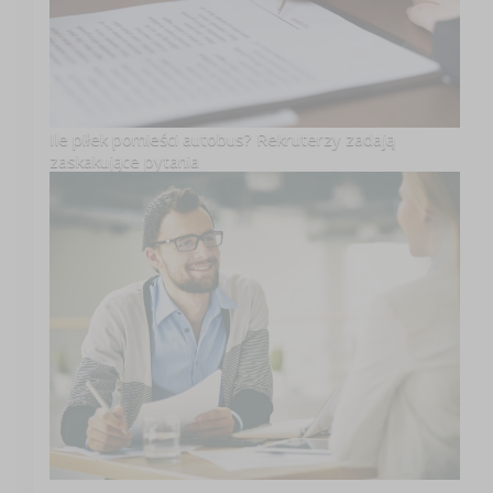
Ile piłek pomieści autobus? Rekruterzy zadają
zaskakujące pytania