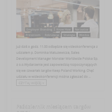
Employer Branding
Know How
Narzędzia
Pressroom
Rekrutacja
Strategia
Wiedza
Już dziś o godz. 11.00 odbędzie się videokonferencja z
udziałem p. Dominika Matuzewicza, Sales
Development Manager Monster Worldwide Polska Sp.
z o.o.Wydarzenie jest zapowiedzią rozpoczynających
się we czwartek targów Keep Poland Working. Chęć
udziału w wideokonferencji można zgłaszać do ...
CZYTAJ WIĘCEJ +
Październik miesiącem targów
pracy