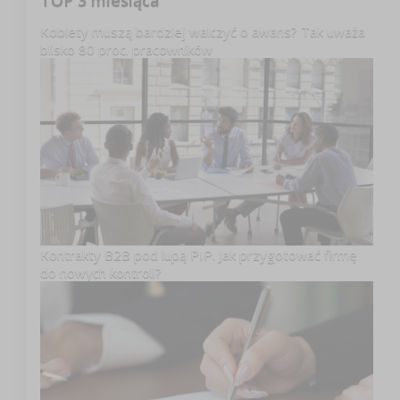
TOP 3 miesiąca
Kobiety muszą bardziej walczyć o awans? Tak uważa
blisko 80 proc. pracowników
Kontrakty B2B pod lupą PIP. Jak przygotować firmę
do nowych kontroli?