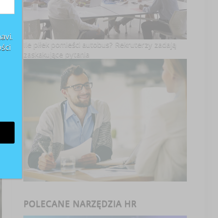
avi.
Ile piłek pomieści autobus? Rekruterzy zadają
ści
zaskakujące pytania
POLECANE NARZĘDZIA HR