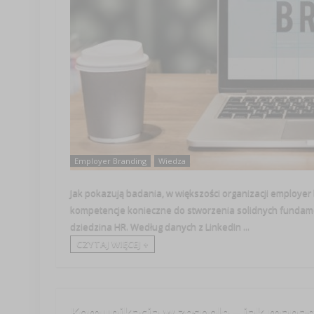
Employer Branding
Wiedza
Jak pokazują badania, w większości organizacji employer 
kompetencje konieczne do stworzenia solidnych fundament
dziedzina HR. Według danych z LinkedIn ...
CZYTAJ WIĘCEJ +
Komunikacja w zespole – jak manag