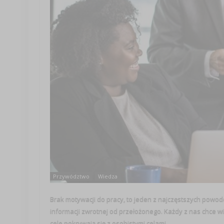
Przywództwo
Wiedza
Brak motywacji do pracy, to jeden z najczęstszych powod
informacji zwrotnej od przełożonego. Każdy z nas chce wied
cele pokrywają się z osobistymi celami ...