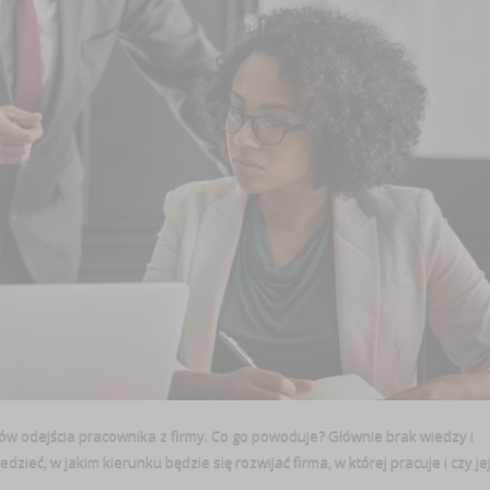
ów odejścia pracownika z firmy. Co go powoduje? Głównie brak wiedzy i
zieć, w jakim kierunku będzie się rozwijać firma, w której pracuje i czy je