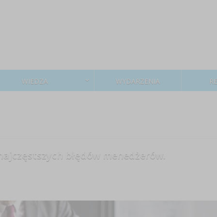
WIEDZA
WYDARZENIA
R
 najczęstszych błędów menedżerów.