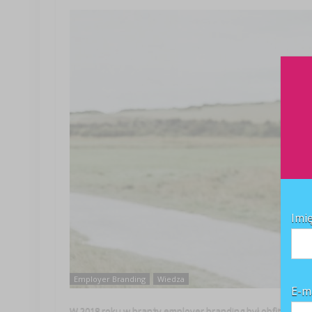
Imi
Employer Branding
Wiedza
E-m
W 2018 roku w branży employer branding był obfity w wie