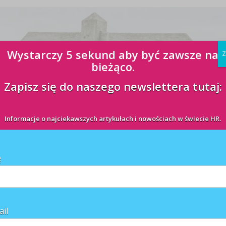
Wystarczy 5 sekund aby być zawsze na
Z
bieżąco.
Zapisz się do naszego newslettera tutaj:
Informacje o najciekawszych artykułach i nowościach w świecie HR.
ę
ail
le wydarzeń i trendów. Coraz więcej firm wypracowywało strategię