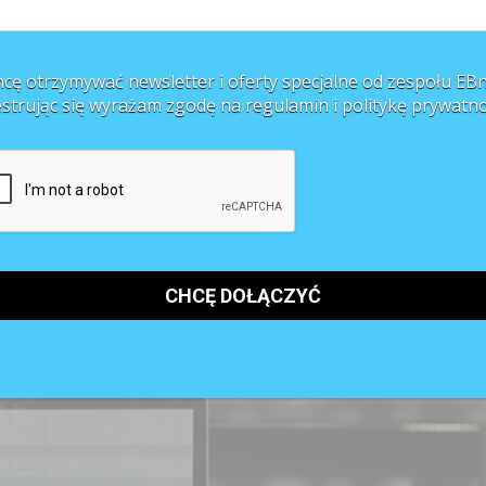
rych zwracano uwagę na znaczenie szczęścia w pracy, czy zaczęto
la ...
cę otrzymywać newsletter i oferty specjalne od zespołu EBn
estrując się wyrażam zgodę na regulamin i
politykę prywatno
dzialnych za employer branding w