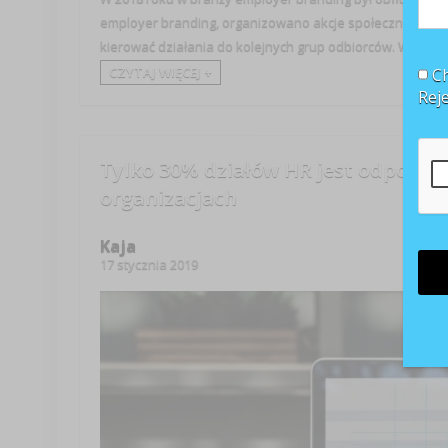
employer branding, organizowano akcje społeczne, w któ
kierować działania do kolejnych grup odbiorców. W 2019 ro
CZYTAJ WIĘCEJ +
Ch
Rej
Tylko 30% działów HR jest odpowie
organizacjach
Kaja
17 stycznia 2019