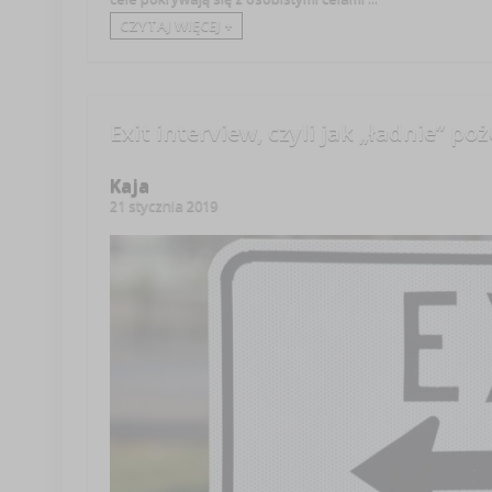
CZYTAJ WIĘCEJ +
Exit interview, czyli jak „ładnie” p
Kaja
21 stycznia 2019