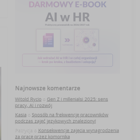
Najnowsze komentarze
Witold Rycio
o
Gen Z i millenialsi 2025: sens
pracy, AI i rozwój
Kasia
o
Sposób na frekwencję pracowników
podczas zajęć językowych znaleziony!
Patrycja
o
Konsekwencje zajęcia wynagrodzenia
za pracę przez komornika