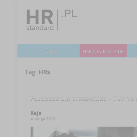
O NAS
NARZĘDZIA DLA HR
Tag:
HRs
Feedback dla pracownika – TOP 10
Kaja
4 lutego 2019