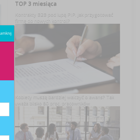
TOP 3 miesiąca
Kontrakty B2B pod lupą PIP. Jak przygotować
firmę do nowych kontroli?
amknij
Kobiety muszą bardziej walczyć o awans? Tak
uważa blisko 80 proc. pracowników