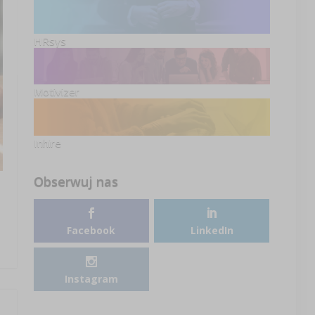
HRsys
Motivizer
Inhire
Obserwuj nas
Facebook
LinkedIn
Instagram