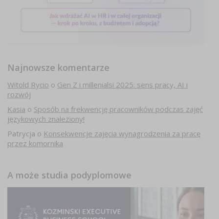
Najnowsze komentarze
Witold Rycio
o
Gen Z i millenialsi 2025: sens pracy, AI i
rozwój
Kasia
o
Sposób na frekwencję pracowników podczas zajęć
językowych znaleziony!
Patrycja
o
Konsekwencje zajęcia wynagrodzenia za pracę
przez komornika
A może studia podyplomowe