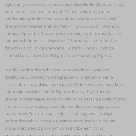
ogłoszeń, jak wynika z najnowszej analizy
No Fluff Jobs
, polskiego
portalu z ogłoszeniami, który od 10 lat ułatwia kandydatom i
kandydatkom znalezienie pracy dopasowanej do oczekiwań
finansowych. Niewiele mniej ofert – 11 proc. – opublikowano w
kategorii
Sprzedaż
. Sporo ogłoszeń dostępnych również było w
kategoriach
Finanse i księgowość
(7,5 proc. ogłoszeń),
Analiza
danych
(7 proc.),
programowanie Fullstack
(7 proc.),
Obsługa
klienta
(5 proc.),
DevOps
(4,5 proc.) oraz
Marketing
(4 proc.).
W dobie nadchodzących zmian w prawie, które wymusza
dyrektywa UE o równym wynagradzaniu, widać jak zmienia
się krajobraz na polskim rynku pracy
.
Widełkowa rewolucja, którą
zapoczątkowaliśmy z No Fluff Jobs w branży IT w 2014 roku,
obejmuje coraz więcej sektorów rynku i na naszym portalu można
znaleźć coraz więcej ogłoszeń dla handlowców, księgowych czy
marketerów. Ten trend będzie jeszcze postępować, w ciągu
nadchodzących 12 miesięcy powinniśmy zauważać globalnie
więcej ofert pracy z podanym wynagrodzeniem, co na
nofluffjobs.com jest od zawsze wymogiem obowiązkowym
–