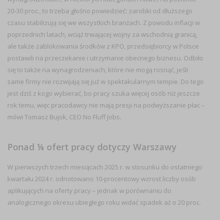
20-30 proc., to trzeba głośno powiedzieć: zarobki od dłuższego
czasu stabilizują się we wszystkich branżach. Z powodu inflacji w
poprzednich latach, wciąż trwającej wojny za wschodnią granicą,
ale także zablokowania środków z KPO, przedsiębiorcy w Polsce
postawili na przeczekanie i utrzymanie obecnego biznesu. Odbiło
się to także na wynagrodzeniach, które nie mogą rosnąć, jeśli
same firmy nie rozwijają się już w spektakularnym tempie. Do tego
jest dziś z kogo wybierać, bo pracy szuka więcej osób niż jeszcze
rok temu, więc pracodawcy nie mają presji na podwyższanie płac
–
mówi Tomasz Bujok, CEO No Fluff Jobs
.
Ponad ¼ ofert pracy dotyczy Warszawy
W pierwszych trzech miesiącach 2025 r. w stosunku do ostatniego
kwartału 2024 r. odnotowano
10-procentowy wzrost liczby osób
aplikujących na oferty pracy
– jednak w porównaniu do
analogicznego okresu ubiegłego roku widać spadek aż o 20 proc.