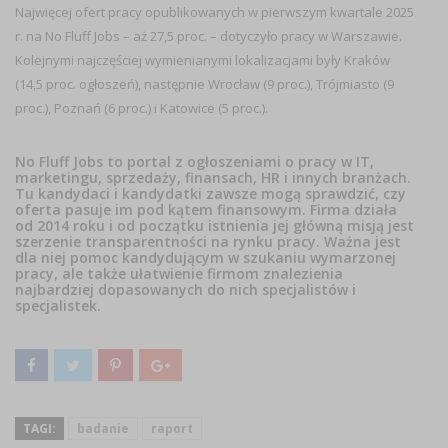
Najwięcej ofert pracy opublikowanych w pierwszym kwartale 2025
r. na No Fluff Jobs – aż
27,5 proc.
– dotyczyło pracy
w Warszawie
.
Kolejnymi najczęściej wymienianymi lokalizacjami były
Kraków
(14,5 proc. ogłoszeń), następnie
Wrocław
(9 proc.),
Trójmiasto
(9
proc.),
Poznań
(6 proc.) i
Katowice
(5 proc.).
No Fluff Jobs to portal z ogłoszeniami o pracy w IT,
marketingu, sprzedaży, finansach, HR i innych branżach.
Tu kandydaci i kandydatki zawsze mogą sprawdzić, czy
oferta pasuje im pod kątem finansowym. Firma działa
od 2014 roku i od początku istnienia jej główną misją jest
szerzenie transparentności na rynku pracy. Ważna jest
dla niej pomoc kandydującym w szukaniu wymarzonej
pracy, ale także ułatwienie firmom znalezienia
najbardziej dopasowanych do nich specjalistów i
specjalistek.
TAGI:
badanie
raport