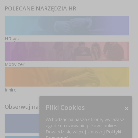
POLECANE NARZĘDZIA HR
HRsys
Motivizer
Inhire
Obserwuj nas
Pliki Cookies
Wchodząc na naszą stronę, wyrażasz
zgodę na używanie plików cookies.
Facebook
Dowiedz się więcej z naszej
Polityki
Prywatności