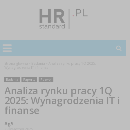
Strona główna
»
Badania
»
Analiza rynku pracy 1Q 2025:
Wynagrodzenia IT i finanse
Badania
Raporty
Rozwój
Analiza rynku pracy 1Q
2025: Wynagrodzenia IT i
finanse
AgS
29 kwietnia 2025