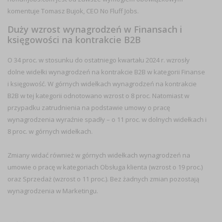
komentuje Tomasz Bujok, CEO No Fluff Jobs.
Duży wzrost wynagrodzeń w Finansach i
księgowości na kontrakcie B2B
O
34 proc.
w stosunku do ostatniego kwartału 2024 r. wzrosły
dolne widełki wynagrodzeń na kontrakcie B2B w kategorii
Finanse
i księgowość
. W górnych widełkach wynagrodzeń na kontrakcie
B2B w tej kategorii odnotowano wzrost o 8 proc. Natomiast w
przypadku zatrudnienia na podstawie umowy o pracę
wynagrodzenia wyraźnie spadły – o 11 proc. w dolnych widełkach i
8 proc. w górnych widełkach.
Zmiany widać również w górnych widełkach wynagrodzeń na
umowie o pracę w kategoriach
Obsługa klienta
(wzrost o 19 proc.)
oraz
Sprzedaż
(wzrost o 11 proc.). Bez żadnych zmian pozostają
wynagrodzenia w Marketingu.