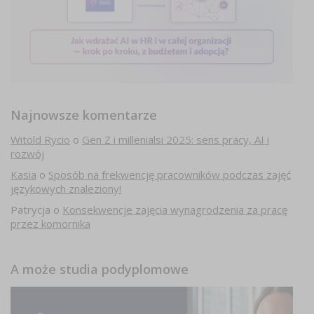
Najnowsze komentarze
Witold Rycio
o
Gen Z i millenialsi 2025: sens pracy, AI i
rozwój
Kasia
o
Sposób na frekwencję pracowników podczas zajęć
językowych znaleziony!
Patrycja
o
Konsekwencje zajęcia wynagrodzenia za pracę
przez komornika
A może studia podyplomowe