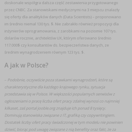
doskonale współgra dalsza część zestawienia przygotowanego
przez CNBC. Za stanowiskami medycznymi na 3 miejscu znalazły
się oferty dla analityków danych (Data Scientists) – proponowano
im średnio niemal 130 tys. $. Nie zabrakło również propozycji dla
inżynierów oprogramowania, z zarobkami na poziomie 107 tys.
dolarów rocznie, architektów UX, którym oferowano średnio
117.000$ czy konsultantów ds. bezpieczeństwa danych, ze
średnim wynagrodzeniem równym 123 tys. $.
A jak w Polsce?
–
Podobnie, oczywiście poza stawkami wynagrodzeń, które są
charakterystyczne dla każdego krajowego rynku, sytuacja
przedstawia się w Polsce. W większości popularnych serwisów z
ogłoszeniami o pracę liczba ofert pracy zdalnej wynosi co najmniej
kilkaset, zaś portal jooble.org znajduje ich ponad 8 tysięcy.
Dominują stanowiska związane z IT, grafiką czy copywritingiem.
Dostatek liczby ofert pracy świadczonej w tym modelu nie powinien
dziwić, biorąc pod uwagę związane z nią benefity oraz fakt, że za