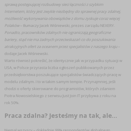
sprawą postępującej rozbudowy sieci łączności z szybkim
Internetem, który jest zwykle niezbędny do sprawnej pracy zdalnej,
możliwość wykonywania obowiązków z domu zyskuje coraz więcej
Polaków
– tłumaczy Jacek Wiśniewski, prezes zarządu NEXERY.
Ponadto, pracowników zdalnych nie ograniczają geograficzne
bariery, stąd nie ma żadnych przeciwskazań co do poszukiwania
atrakcyjnych ofert za oceanem przez specjalistów z naszego kraju
–
dodaje Jacek Wiśniewski.
Warto również pokreślić, że identycznie jak w przypadku sytuacji w
USA, w Polsce przyrasta liczba ogłoszeń publikowanych przez
przedsiębiorstwa poszukujące specjalistów świadczących pracę w
modelu zdalnym. I to w takim samym tempie. Przynajmniej, jeśli
chodzi o oferty skierowane do programistów, których zdaniem
Piotra Nowosielskiego z serwisu Just Join IT przybywa z roku na
rok 50%.
Praca zdalna? Jesteśmy na tak, ale…
Niemal wszyscy – dokładnie 99% respondentów globalnego