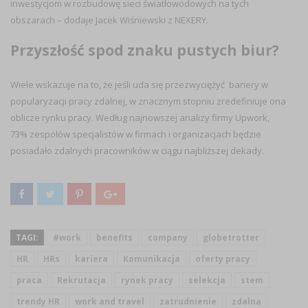
inwestycjom w rozbudowę sieci światłowodowych na tych
obszarach – dodaje Jacek Wiśniewski z NEXERY.
Przyszłość spod znaku pustych biur?
Wiele wskazuje na to, że jeśli uda się przezwyciężyć bariery w
popularyzacji pracy zdalnej, w znacznym stopniu zredefiniuje ona
oblicze rynku pracy. Według najnowszej analizy firmy Upwork,
73% zespołów specjalistów w firmach i organizacjach będzie
posiadało zdalnych pracowników w ciągu najbliższej dekady.
TAGI:
#work
benefits
company
globetrotter
HR
HRs
kariera
Komunikacja
oferty pracy
praca
Rekrutacja
rynek pracy
selekcja
stem
trendy HR
work and travel
zatrudnienie
zdalna