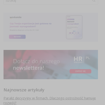
Najnowsze artykuły
Paraliż decyzyjny w firmach. Dlaczego ostrożność hamuje
rozwój?