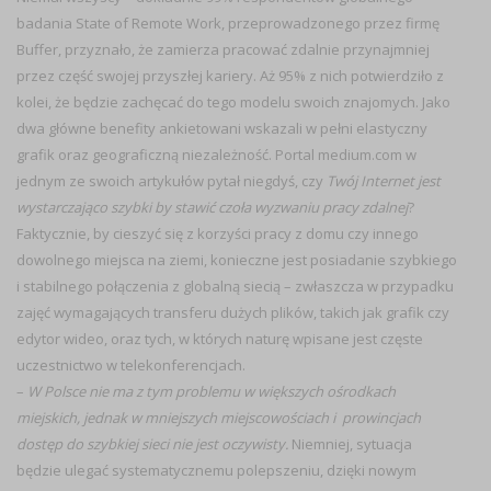
badania State of Remote Work, przeprowadzonego przez firmę
Buffer, przyznało, że zamierza pracować zdalnie przynajmniej
przez część swojej przyszłej kariery. Aż 95% z nich potwierdziło z
kolei, że będzie zachęcać do tego modelu swoich znajomych. Jako
dwa główne benefity ankietowani wskazali w pełni elastyczny
grafik oraz geograficzną niezależność. Portal medium.com w
jednym ze swoich artykułów pytał niegdyś, czy
Twój Internet jest
wystarczająco szybki by stawić czoła wyzwaniu pracy zdalnej
?
Faktycznie, by cieszyć się z korzyści pracy z domu czy innego
dowolnego miejsca na ziemi, konieczne jest posiadanie szybkiego
i stabilnego połączenia z globalną siecią – zwłaszcza w przypadku
zajęć wymagających transferu dużych plików, takich jak grafik czy
edytor wideo, oraz tych, w których naturę wpisane jest częste
uczestnictwo w telekonferencjach.
–
W Polsce nie ma z tym problemu w większych ośrodkach
miejskich, jednak w mniejszych miejscowościach i prowincjach
dostęp do szybkiej sieci nie jest oczywisty.
Niemniej, sytuacja
będzie ulegać systematycznemu polepszeniu, dzięki nowym