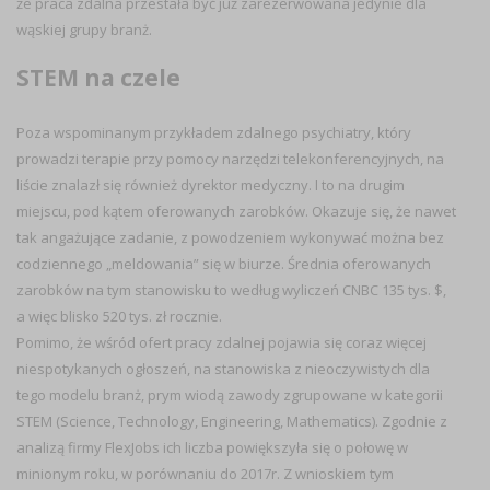
że praca zdalna przestała być już zarezerwowana jedynie dla
wąskiej grupy branż.
STEM na czele
Poza wspominanym przykładem zdalnego psychiatry, który
prowadzi terapie przy pomocy narzędzi telekonferencyjnych, na
liście znalazł się również dyrektor medyczny. I to na drugim
miejscu, pod kątem oferowanych zarobków. Okazuje się, że nawet
tak angażujące zadanie, z powodzeniem wykonywać można bez
codziennego „meldowania” się w biurze. Średnia oferowanych
zarobków na tym stanowisku to według wyliczeń CNBC 135 tys. $,
a więc blisko 520 tys. zł rocznie.
Pomimo, że wśród ofert pracy zdalnej pojawia się coraz więcej
niespotykanych ogłoszeń, na stanowiska z nieoczywistych dla
tego modelu branż, prym wiodą zawody zgrupowane w kategorii
STEM (Science, Technology, Engineering, Mathematics). Zgodnie z
analizą firmy FlexJobs ich liczba powiększyła się o połowę w
minionym roku, w porównaniu do 2017r. Z wnioskiem tym