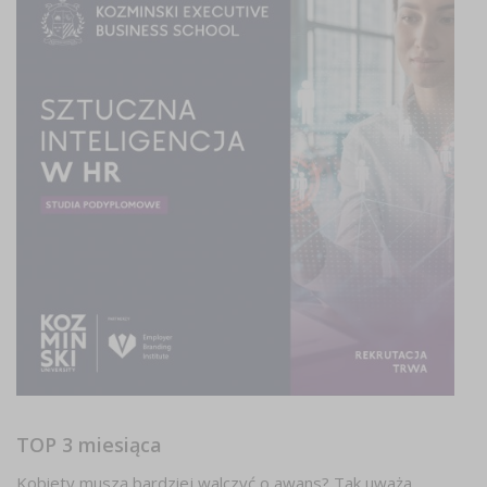
TOP 3 miesiąca
Kobiety muszą bardziej walczyć o awans? Tak uważa