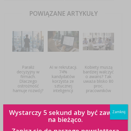
POWIĄZANE ARTYKUŁY
Paraliż
AI w rekrutacji.
Kobiety muszą
decyzyjny w
74%
bardziej walczyć
firmach.
kandydatów
o awans? Tak
Dlaczego
korzysta ze
uważa blisko 80
ostrożność
sztucznej
proc.
hamuje rozwój?
inteligencji
pracowników
Wystarczy 5 sekund aby być zawsze
Zamknij
na bieżąco.
Zapisz się do naszego newslettera