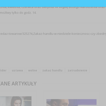
lko: dwie niedziele handlowe przed świętami Bożego Narodzenia, jed
cznia, kwietnia, czerwca oraz sierpnia. W Wigilię Bożego Narodzenia oraz
ożliwy tylko do godz. 14.
-towarow/325274,Zakaz-handlu-w-niedziele-koniecznosc-czy-zbedn
lider
ustawa
wolne
zakaz handlu
zatrudnienie
ANE ARTYKUŁY