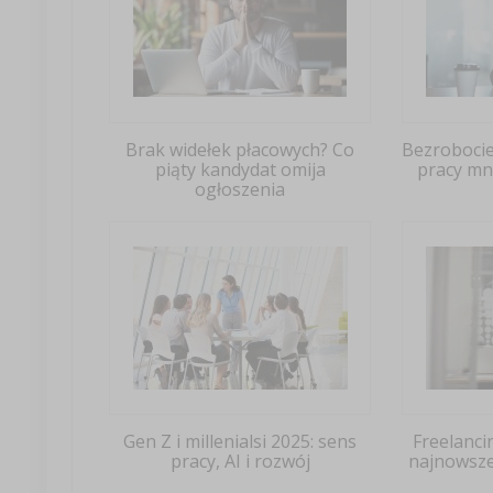
Brak widełek płacowych? Co
Bezrobocie
piąty kandydat omija
pracy mni
ogłoszenia
Gen Z i millenialsi 2025: sens
Freelanci
pracy, AI i rozwój
najnowsze