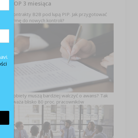
TOP 3 miesiąca
w.
Kontrakty B2B pod lupą PIP. Jak przygotować
ku
firmę do nowych kontroli?
ły
om
h.
avi.
 z
ści
dą
Kobiety muszą bardziej walczyć o awans? Tak
a,
uważa blisko 80 proc. pracowników
cu
ki
na
 z