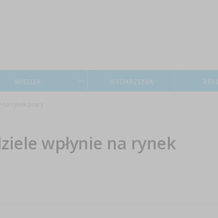
WIEDZA
WYDARZENIA
REK
e na rynek pracy
ziele wpłynie na rynek