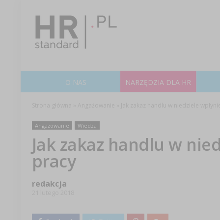
O NAS
NARZĘDZIA DLA HR
Strona główna
»
Angażowanie
»
Jak zakaz handlu w niedziele wpłyni
Angażowanie
Wiedza
Jak zakaz handlu w nied
pracy
redakcja
21 lutego 2018