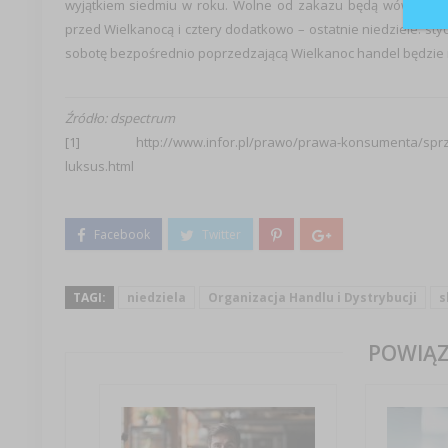
wyjątkiem siedmiu w roku. Wolne od zakazu będą wówczas ty
przed Wielkanocą i cztery dodatkowo – ostatnie niedziele: sty
sobotę bezpośrednio poprzedzającą Wielkanoc handel będzie m
Źródło: dspectrum
[1]
http://www.infor.pl/prawo/prawa-konsumenta/sprzedaz
luksus.html
TAGI:
niedziela
Organizacja Handlu i Dystrybucji
s
POWIĄZ