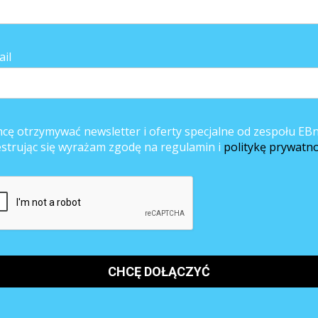
zakazu handlu w niedziele zlikwidowanych zostanie od 25 do 60 tys. etató
 też wywołać ograniczenie popytu konsumpcyjnego o ok. 1/7 na ryn
ail
piero za jakiś czas. Aczkolwiek do tej pory w większości sklepów grafiki by
żdą niedzielę. Wobec tego proponowane rozwiązanie może spowodować ogr
iałki przed ponownym otwarciem sklepów, nie mówiąc o korkach i kolejkac
cę otrzymywać newsletter i oferty specjalne od zespołu EBn
racujących w handlu, ale także właścicieli sklepów i tak naprawdę każdego
estrując się wyrażam zgodę na regulamin i
politykę prywatno
.
 miesiącu. Trudno będzie się zorientować, w którą niedzielę sklepy bę
ej niedzieli. Na przykład w marcu sklepy będą nieczynne zarówno 11 marc
du Wielkanocy zakupy zrobimy tylko w 1 niedzielę 29.04. W maju i czerw
 już w lipcu zakupów nie zrobimy w niedziele 8, 15 i 22.07. Ten brak logi
 jak i pracowników sklepów.
dziej liberalne. Jednak już od 1 stycznia 2019 roku w handlu będzie moż
tycznia 2020 roku zakaz handlu będzie obowiązywał we wszystkie niedziele