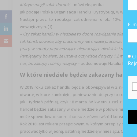
którym mogli sobie dorobić
– mówi ekspertka.
Jak podaje Polska Organizacja Handlu i Dystrybucji, w wyniku 
Nastąpi przez to redukcja zatrudnienia o ok. 10%. Może
E-m
wewnętrznym.
[1]
– Czy zakaz handlu w niedziele to dobre rozwiązanie okaże się do
tak konstruowane, aby pracownicy nie musieli pracować w ka
pracy w soboty poprzedzające niepracujące niedziele i poniedz
Ch
Pamiętajmy bowiem, że ustawa oczywiście dotyczy 1,2 mln osób p
Rej
nas, bo zakupy robimy wszyscy
– podsumowuje Natalia Bogdan
W które niedziele będzie zakazany handel?
W 2018 roku zakaz handlu będzie obowiązywał w 2 niedziele w
otwarte, w które zamknięte, ponieważ nie dotyczy to co drugi
jak i tydzień później, czyli 18 marca. W kwietniu zaś z powo
handel będzie zakazany w dwie niedziele w połowie miesiąca, ale
może spowodować sporo chaosu zarówno wśród konsumentów,
Rok 2018 jest rokiem przejściowym, w którym przepisy będą bar
pracować tylko w jedną, ostatnią niedzielę w miesiącu. Od 1 s