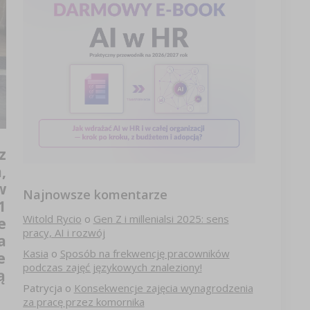
z
,
w
Najnowsze komentarze
1
Witold Rycio
o
Gen Z i millenialsi 2025: sens
e
pracy, AI i rozwój
a
Kasia
o
Sposób na frekwencję pracowników
e
podczas zajęć językowych znaleziony!
ą
Patrycja
o
Konsekwencje zajęcia wynagrodzenia
za pracę przez komornika