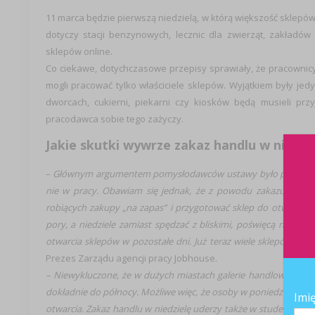
11 marca będzie pierwszą niedzielą, w którą większość sklepó
dotyczy stacji benzynowych, lecznic dla zwierząt, zakładów
sklepów online.
Co ciekawe, dotychczasowe przepisy sprawiały, że pracownicy 
mogli pracować tylko właściciele sklepów. Wyjątkiem były jed
dworcach, cukierni, piekarni czy kiosków będą musieli prz
pracodawca sobie tego zażyczy.
Jakie skutki wywrze zakaz handlu w niedzi
–
Głównym argumentem pomysłodawców ustawy było prawo do o
nie w pracy. Obawiam się jednak, że z powodu zakazu handlu 
robiących zakupy „na zapas” i przygotować sklep do otwarcia w 
pory, a niedziele zamiast spędzać z bliskimi, poświęcą na sen. 
otwarcia sklepów w pozostałe dni. Już teraz wiele sklepów jes
Prezes Zarządu agencji pracy Jobhouse.
– Niewykluczone, że w dużych miastach galerie handlowe będą
dokładnie do północy. Możliwe więc, że osoby w poniedziałek będ
Imi
otwarcia. Zakaz handlu w niedzielę uderzy także w studentów dzi