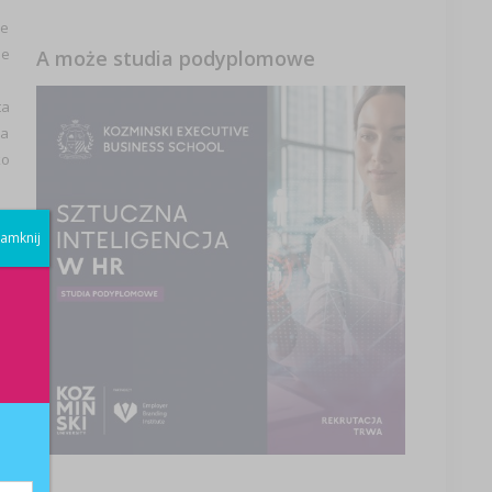
ie
ie
A może studia podyplomowe
ta
na
ko
amknij
ą,
ów
ej
ny
n,
je
do
 w