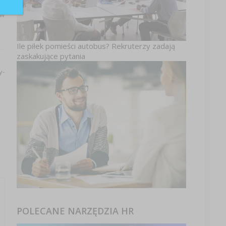
na
 w
Ile piłek pomieści autobus? Rekruterzy zadają
zaskakujące pytania
y-
POLECANE NARZĘDZIA HR