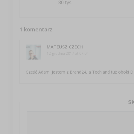
80 tys.
1 komentarz
MATEUSZ CZECH
12 grudnia 2017 at 07:04
Cześć Adam! Jestem z Brand24, a Techland tuż obok! Dzi
S