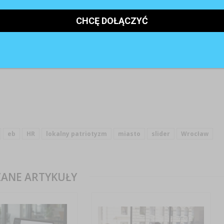
er ds. komunikacji w agencji marketingu zintegrowaneg
ng. Absolwent Uniwersytetu Wrocławskiego oraz studió
zych Szkołach Bankowych we Wrocławiu i Poznaniu oraz 
mińskiego w Warszawie. Trener biznesu, wykładowc
żny konsultant z zakresu zarządzania oraz efektywne
owej. Pasjonat skutecznej społecznej odpowiedzialnoś
ałań employer brandingowych. Miłośnik odkrywania Afryki
eb
HR
lokalny patriotyzm
miasto
slider
Wrocław
ANE ARTYKUŁY