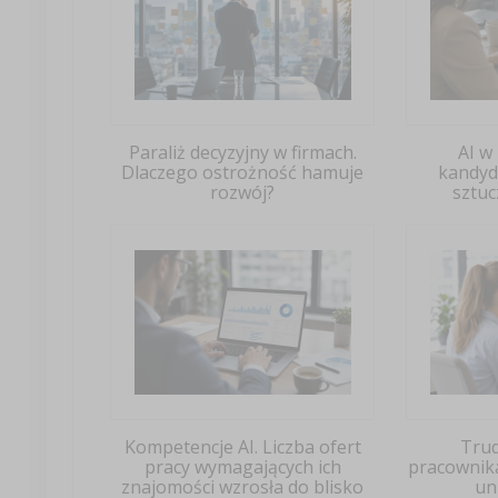
Paraliż decyzyjny w firmach.
AI w
Dlaczego ostrożność hamuje
kandyd
rozwój?
sztuc
Kompetencje AI. Liczba ofert
Tru
pracy wymagających ich
pracownika
znajomości wzrosła do blisko
un