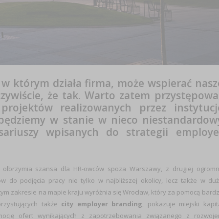
 w którym działa firma, może wspierać nasz
zywiście, że tak. Warto zatem przystępowa
projektów realizowanych przez instytucj
m będziemy w stanie w nieco niestandardow
sariuszy wpisanych do strategii employe
ny olbrzymia szansa dla HR-owców spoza Warszawy, z drugiej ogrom
do podjęcia pracy nie tylko w najbliższej okolicy, lecz także w du
w tym zakresie na mapie kraju wyróżnia się Wrocław, który za pomocą bard
rzystujących także
city employer branding
, pokazuje miejski kapit
omocję ofert wynikających z zapotrzebowania związanego z rozwoj