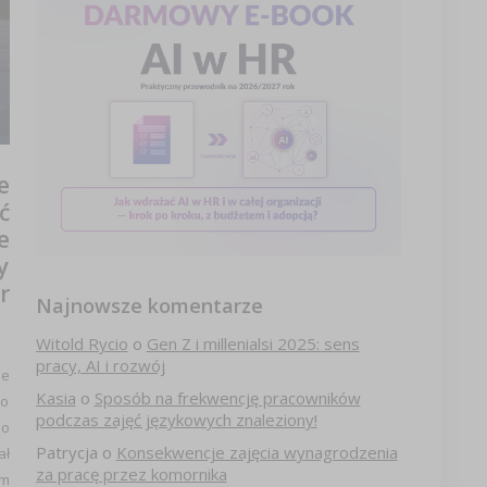
e
ć
e
y
r
Najnowsze komentarze
Witold Rycio
o
Gen Z i millenialsi 2025: sens
pracy, AI i rozwój
ne
Kasia
o
Sposób na frekwencję pracowników
żo
podczas zajęć językowych znaleziony!
zo
Patrycja
o
Konsekwencje zajęcia wynagrodzenia
ał
za pracę przez komornika
em