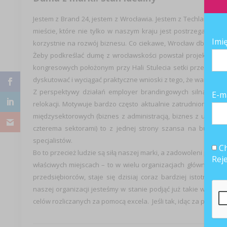
Jestem z Brand 24, jestem z Wrocławia. Jestem z Techlandu, je
mieście, które nie tylko w naszym kraju jest postrzegane j
Imi
korzystnie na rozwój biznesu. Co ciekawe, Wrocław dba także 
Żeby podkreślać dumę z wrocławskości powstał projekt Made
kongresowych położonym przy Hali Stulecia setki przedstawic
dyskutować i wyciągać praktyczne wnioski z tego, że warto rozwi
Z perspektywy działań employer brandingowych silna marka 
E-m
relokacji. Motywuje bardzo często aktualnie zatrudnionych 
międzysektorowych (biznes z administracją, biznes z uczeln
czterema sektorami) to z jednej strony szansa na budowan
specjalistów.
Ch
Bo to przecież ludzie są siłą naszej marki, a zadowoleni prac
Rej
właściwych miejscach – to w wielu organizacjach główny cel 
przedsiębiorców, staje się dzisiaj coraz bardziej istotny
naszej organizacji jesteśmy w stanie podjąć już takie wyzwan
celów rozliczanych za pomocą excela. Jeśli tak, idąc za przyk