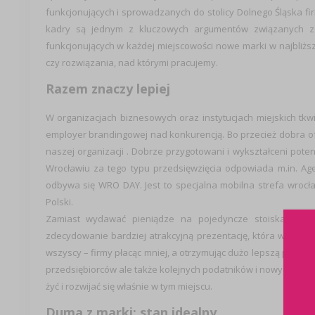
funkcjonujących i sprowadzanych do stolicy Dolnego Śląska fi
kadry są jednym z kluczowych argumentów związanych z i
funkcjonujących w każdej miejscowości nowe marki w najbliższe
czy rozwiązania, nad którymi pracujemy.
Razem znaczy lepiej
W organizacjach biznesowych oraz instytucjach miejskich tkw
employer brandingowej nad konkurencją. Bo przecież dobra of
naszej organizacji . Dobrze przygotowani i wykształceni poten
Wrocławiu za tego typu przedsięwzięcia odpowiada m.in. Agen
odbywa się WRO DAY. Jest to specjalna mobilna strefa wrocł
Polski.
Zamiast wydawać pieniądze na pojedyncze stoiska HR-o
zdecydowanie bardziej atrakcyjną prezentację, która wyróżnia
wszyscy – firmy płacąc mniej, a otrzymując dużo lepszą promo
przedsiębiorców ale także kolejnych podatników i nowych miesz
żyć i rozwijać się właśnie w tym miejscu.
Duma z marki: stan idealny