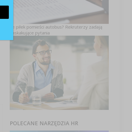
o
w
w
a
j
Ile piłek pomieści autobus? Rekruterzy zadają
ci
zaskakujące pytania
 i
POLECANE NARZĘDZIA HR