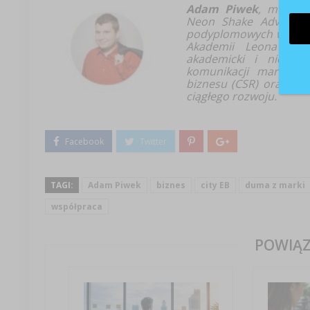
Adam Piwek
, menedż
Neon Shake Advertisi
podyplomowych w Wyżs
Akademii Leona Koź
akademicki i niezale
komunikacji marketing
biznesu (CSR) oraz dzi
ciągłego rozwoju.
TAGI:
Adam Piwek
biznes
city EB
duma z marki
współpraca
POWIĄZ