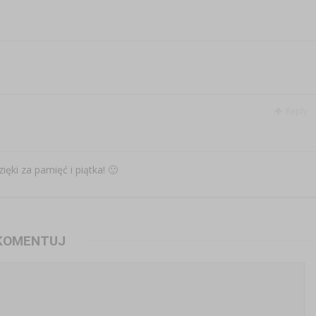
Reply
ęki za pamięć i piątka! 🙂
KOMENTUJ