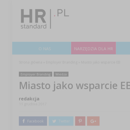
O NAS
NARZĘDZIA DLA HR
Strona główna
»
Employer Branding
»
Miasto jako wsparcie EB
Employer Branding
Wiedza
Miasto jako wsparcie E
redakcja
11 grudnia 2017