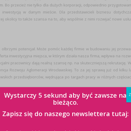
rm.
Bo przecież nie tylko dla dużych korporacji, odpowiednio przygotowa
nwestycją w danym mieście. Dla przedstawicieli biznesu dotychcz
j okolicy to także szansa na to, aby wspólnie z nimi rozwijać nowe usłu
i olbrzymi potencjał. Może pomóc każdej firmie w budowaniu jej przewa
erta inwestycyjna miejsca, w którym działa nasza firma, wpływa na rozw
cjalni pracownicy dają realną szansę np. na skuteczniejszą rekrutację. 
cja Rozwoju Aglomeracji Wrocławskiej. To za jej sprawą już od kilku l
awskich przedsiębiorców, wędrująca po targach pracy w różnych częścia
wcy różnych marek wspólnie z miastem przygotowują dla odbiorc
Wystarczy 5 sekund aby być zawsze na
Z
 się na tle ekspozycji pojedynczych firm. Dzięki temu rozwiązaniu zysku
bieżąco.
cję i zainteresowanie kandydatów, zaś samo miasto nie tylko zadowolony
Zapisz się do naszego newslettera tutaj:
kańców, którzy będą korzystać z jego infrastruktury, ale przede wszystk