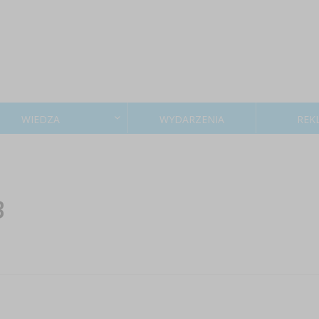
WIEDZA
WYDARZENIA
REK
B