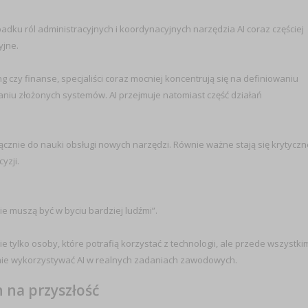
padku ról administracyjnych i koordynacyjnych narzędzia AI coraz częściej
yjne.
g czy finanse, specjaliści coraz mocniej koncentrują się na definiowaniu
niu złożonych systemów. AI przejmuje natomiast część działań
ącznie do nauki obsługi nowych narzędzi. Równie ważne stają się krytyczn
yzji.
ie muszą być w byciu bardziej ludźmi”.
tylko osoby, które potrafią korzystać z technologii, ale przede wszystki
adomie wykorzystywać AI w realnych zadaniach zawodowych.
 na przyszłość