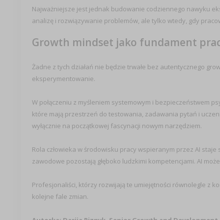
Najważniejsze jest jednak budowanie codziennego nawyku eks
analizę i rozwiązywanie problemów, ale tylko wtedy, gdy praco
Growth mindset jako fundament pracy
Żadne z tych działań nie będzie trwałe bez autentycznego growt
eksperymentowanie.
W połączeniu z myśleniem systemowym i bezpieczeństwem psych
które mają przestrzeń do testowania, zadawania pytań i uczeni
wyłącznie na początkowej fascynacji nowym narzędziem.
Rola człowieka w środowisku pracy wspieranym przez AI staje s
zawodowe pozostają głęboko ludzkimi kompetencjami. AI może je 
Profesjonaliści, którzy rozwijają te umiejętności równolegle 
kolejne fale zmian.