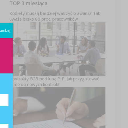
TOP 3 miesiąca
Kobiety muszą bardziej walczyć o awans? Tak
uważa blisko 80 proc. pracowników
amknij
Kontrakty B2B pod lupą PIP. Jak przygotować
firmę do nowych kontroli?