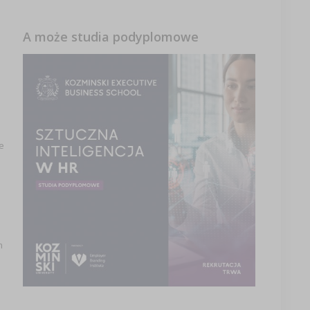
A może studia podyplomowe
e
m