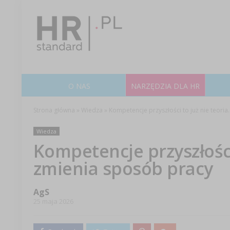
O NAS
NARZĘDZIA DLA HR
Strona główna
»
Wiedza
»
Kompetencje przyszłości to już nie teoria
Wiedza
Kompetencje przyszłości 
zmienia sposób pracy
AgS
25 maja 2026