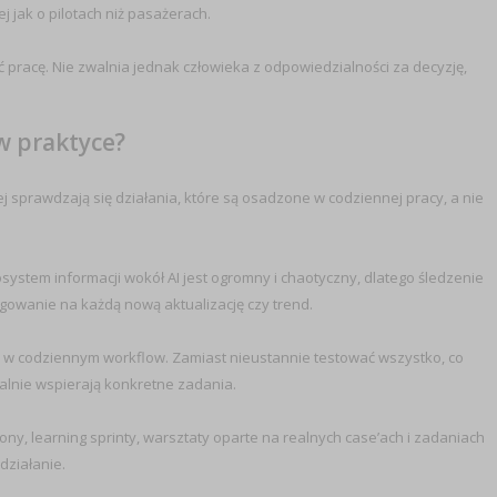
j jak o pilotach niż pasażerach.
 pracę. Nie zwalnia jednak człowieka z odpowiedzialności za decyzję,
w praktyce?
 sprawdzają się działania, które są osadzone w codziennej pracy, a nie
ystem informacji wokół AI jest ogromny i chaotyczny, dlatego śledzenie
gowanie na każdą nową aktualizację czy trend.
ne w codziennym workflow. Zamiast nieustannie testować wszystko, co
alnie wspierają konkretne zadania.
ny, learning sprinty, warsztaty oparte na realnych case’ach i zadaniach
działanie.