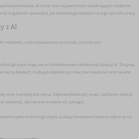
perymentowania. AI może stać się partnerem wspierającym myślenie,
wnik regularnie sprawdza, jak technologia wpływa na jego sposób pracy.
 z AI
h mindsetu, czyli nastawienia na rozwój, uczenie się i
ologicznym staje się on fundamentem skutecznej adopcji AI. Zespoły,
a się na błędach, budują kompetencje znacznie trwalsze niż te oparte
ię coraz bardziej klarowna. Odpowiedzialność, osąd, zaufanie i relacje
wspierać, ale nie jest w stanie ich zastąpić.
z kompetencjami technologicznymi, budują fundament kariery odporny na