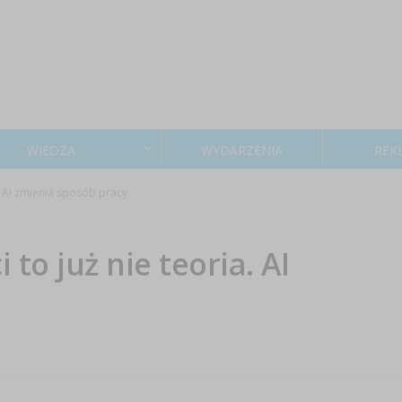
WIEDZA
WYDARZENIA
REK
. AI zmienia sposób pracy
to już nie teoria. AI