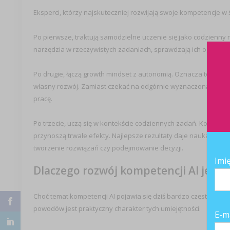
Eksperci, którzy najskuteczniej rozwijają swoje kompetencje w
Po pierwsze, traktują samodzielne uczenie się jako codzienny 
narzędzia w rzeczywistych zadaniach, sprawdzają ich ograniczen
Po drugie, łączą growth mindset z autonomią. Oznacza to goto
własny rozwój. Zamiast czekać na odgórnie wyznaczoną ścieżkę
pracę.
Po trzecie, uczą się w kontekście codziennych zadań. Kompe
przynoszą trwałe efekty. Najlepsze rezultaty daje nauka osadz
tworzenie rozwiązań czy podejmowanie decyzji.
Imi
Dlaczego rozwój kompetencji AI jest 
Choć temat kompetencji AI pojawia się dziś bardzo często, ich r
powodów jest praktyczny charakter tych umiejętności.
E-m