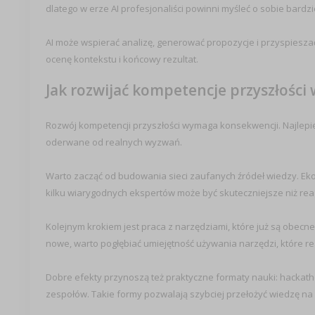
dlatego w erze AI profesjonaliści powinni myśleć o sobie bardzie
AI może wspierać analizę, generować propozycje i przyspieszać
ocenę kontekstu i końcowy rezultat.
Jak rozwijać kompetencje przyszłości 
Rozwój kompetencji przyszłości wymaga konsekwencji. Najlepiej
oderwane od realnych wyzwań.
Warto zacząć od budowania sieci zaufanych źródeł wiedzy. Ekos
kilku wiarygodnych ekspertów może być skuteczniejsze niż rea
Kolejnym krokiem jest praca z narzędziami, które już są obec
nowe, warto pogłębiać umiejętność używania narzędzi, które re
Dobre efekty przynoszą też praktyczne formaty nauki: hackatho
zespołów. Takie formy pozwalają szybciej przełożyć wiedzę na 