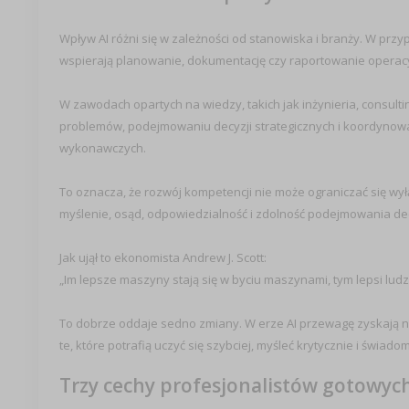
Wpływ AI różni się w zależności od stanowiska i branży. W przy
wspierają planowanie, dokumentację czy raportowanie operac
W zawodach opartych na wiedzy, takich jak inżynieria, consultin
problemów, podejmowaniu decyzji strategicznych i koordynowa
wykonawczych.
To oznacza, że rozwój kompetencji nie może ograniczać się wył
myślenie, osąd, odpowiedzialność i zdolność podejmowania dec
Jak ujął to ekonomista Andrew J. Scott:
„Im lepsze maszyny stają się w byciu maszynami, tym lepsi ludz
To dobrze oddaje sedno zmiany. W erze AI przewagę zyskają nie 
te, które potrafią uczyć się szybciej, myśleć krytycznie i świ
Trzy cechy profesjonalistów gotowych