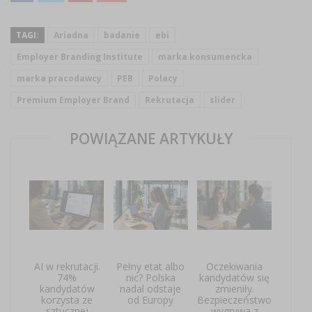
TAGI:
Ariadna
badanie
ebi
Employer Branding Institute
marka konsumencka
marka pracodawcy
PEB
Polacy
Premium Employer Brand
Rekrutacja
slider
POWIĄZANE ARTYKUŁY
AI w rekrutacji.
Pełny etat albo
Oczekiwania
74%
nic? Polska
kandydatów się
kandydatów
nadal odstaje
zmieniły.
korzysta ze
od Europy
Bezpieczeństwo
sztucznej
wygrywa z