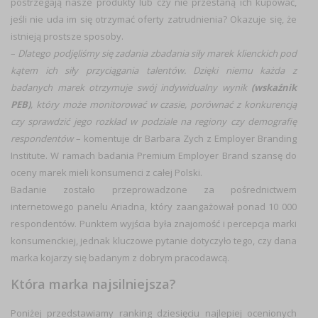
postrzegają nasze produkty lub czy nie przestaną ich kupować,
jeśli nie uda im się otrzymać oferty zatrudnienia? Okazuje się, że
istnieją prostsze sposoby.
–
Dlatego podjęliśmy się zadania zbadania siły marek klienckich pod
kątem ich siły przyciągania talentów. Dzięki niemu każda z
badanych marek otrzymuje swój indywidualny wynik
(wskaźnik
PEB)
, który może monitorować w czasie, porównać z konkurencją
czy sprawdzić jego rozkład w podziale na regiony czy demografię
respondentó
w
–
komentuje dr Barbara Zych z Employer Branding
Institute
.
W ramach badania Premium Employer Brand szansę do
oceny marek mieli konsumenci z całej Polski.
Badanie zostało przeprowadzone za pośrednictwem
internetowego panelu Ariadna, który zaangażował ponad 10 000
respondentów. Punktem wyjścia była znajomość i percepcja marki
konsumenckiej, jednak kluczowe pytanie dotyczyło tego, czy dana
marka kojarzy się badanym z dobrym pracodawcą.
Która marka najsilniejsza?
Poniżej przedstawiamy ranking dziesięciu najlepiej ocenionych