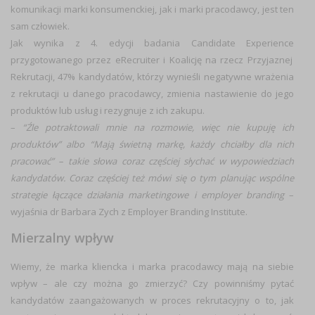
komunikacji marki konsumenckiej, jak i marki pracodawcy, jest ten
sam człowiek.
Jak wynika z 4. edycji badania
Candidate Experience
przygotowanego przez eRecruiter i Koalicję na rzecz Przyjaznej
Rekrutacji, 47% kandydatów, którzy wynieśli negatywne wrażenia
z rekrutacji u danego pracodawcy, zmienia nastawienie do jego
produktów lub usług i rezygnuje z ich zakupu.
–
“Źle potraktowali mnie na rozmowie, więc nie kupuję ich
produktów” albo “Mają świetną markę, każdy chciałby dla nich
pracować” – takie słowa coraz częściej słychać w wypowiedziach
kandydatów. Coraz częściej też mówi się o tym planując wspólne
strategie łączące działania marketingowe i employer branding
–
wyjaśnia dr Barbara Zych z Employer Branding Institute.
Mierzalny wpływ
Wiemy, że marka kliencka i marka pracodawcy mają na siebie
wpływ – ale czy można go zmierzyć? Czy powinniśmy pytać
kandydatów zaangażowanych w proces rekrutacyjny o to, jak