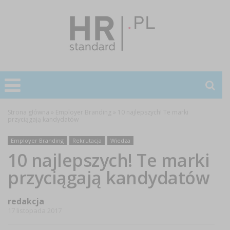
Strona główna
»
Employer Branding
»
10 najlepszych! Te marki
przyciągają kandydatów
Employer Branding
Rekrutacja
Wiedza
10 najlepszych! Te marki
przyciągają kandydatów
redakcja
17 listopada 2017