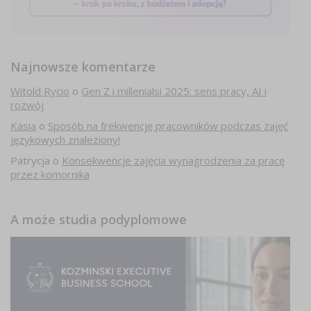
Najnowsze komentarze
Witold Rycio
o
Gen Z i millenialsi 2025: sens pracy, AI i
rozwój
Kasia
o
Sposób na frekwencję pracowników podczas zajęć
językowych znaleziony!
Patrycja
o
Konsekwencje zajęcia wynagrodzenia za pracę
przez komornika
A może studia podyplomowe