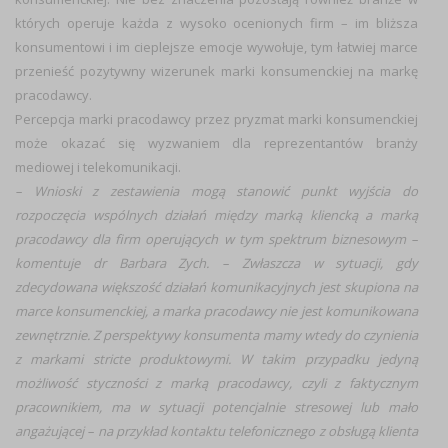
których operuje każda z wysoko ocenionych firm – im bliższa
konsumentowi i im cieplejsze emocje wywołuje, tym łatwiej marce
przenieść pozytywny wizerunek marki konsumenckiej na markę
pracodawcy.
Percepcja marki pracodawcy przez pryzmat marki konsumenckiej
może okazać się wyzwaniem dla reprezentantów branży
mediowej i telekomunikacji.
– Wnioski z zestawienia mogą stanowić punkt wyjścia do
rozpoczęcia wspólnych działań między marką kliencką a marką
pracodawcy dla firm operujących w tym spektrum biznesowym
–
komentuje dr Barbara Zych. –
Zwłaszcza w sytuacji, gdy
zdecydowana większość działań komunikacyjnych jest skupiona na
marce konsumenckiej, a marka pracodawcy nie jest komunikowana
zewnętrznie
.
Z perspektywy konsumenta mamy wtedy do czynienia
z markami stricte produktowymi. W takim przypadku jedyną
możliwość styczności z marką pracodawcy, czyli z faktycznym
pracownikiem, ma w sytuacji potencjalnie stresowej lub mało
angażującej – na przykład kontaktu telefonicznego z obsługą klienta