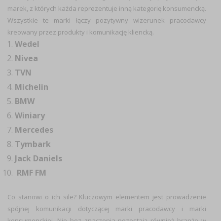
marek, z których każda reprezentuje inną kategorię konsumencką.
Wszystkie te marki łączy pozytywny wizerunek pracodawcy
kreowany przez produkty i komunikację kliencką.
Wedel
Nivea
TVN
Michelin
BMW
Winiary
Mercedes
Tymbark
Jack Daniels
RMF FM
Co stanowi o ich sile? Kluczowym elementem jest prowadzenie
spójnej komunikacji dotyczącej marki pracodawcy i marki
konsumenckiej. Nie bez znaczenia pozostają również branże w