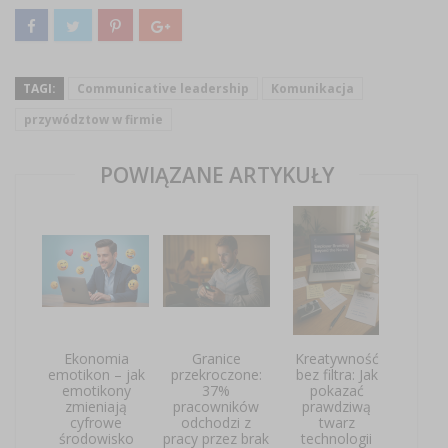
TAGI:
Communicative leadership
Komunikacja
przywództow w firmie
POWIĄZANE ARTYKUŁY
Ekonomia
Granice
Kreatywność
emotikon – jak
przekroczone:
bez filtra: Jak
emotikony
37%
pokazać
zmieniają
pracowników
prawdziwą
cyfrowe
odchodzi z
twarz
środowisko
pracy przez brak
technologii