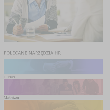
POLECANE NARZĘDZIA HR
HRsys
Motivizer