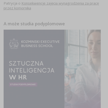
Patrycja
o
Konsekwencje zajęcia wynagrodzenia za pracę
przez komornika
A może studia podyplomowe