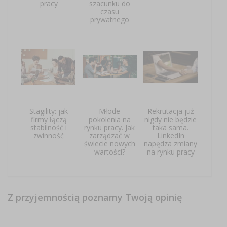
pracy
szacunku do
czasu
prywatnego
Stagility: jak
Młode
Rekrutacja już
firmy łączą
pokolenia na
nigdy nie będzie
stabilność i
rynku pracy. Jak
taka sama.
zwinność
zarządzać w
LinkedIn
świecie nowych
napędza zmiany
wartości?
na rynku pracy
Z przyjemnością poznamy Twoją opinię