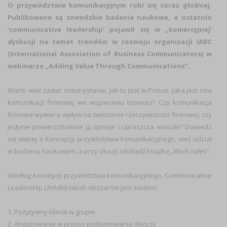
O przywództwie komunikacyjnym robi się coraz głośniej.
Publikowane są szwedzkie badania naukowe, a ostatnio
‘communicative leadership’ pojawił się w „komercyjnej’
dyskusji na temat trendów w rozwoju organizacji IABC
(International Association of Business Communicators) w
webinarze „Adding Value Through Communications”.
Warto więc zadać sobie pytanie, jak to jest w Polsce: Jaka jest rola
komunikacji firmowej we wspieraniu biznesu? Czy komunikacja
firmowa wywiera wpływ na tworzenie rzeczywistości firmowej, czy
jedynie powierzchownie ją opisuje i upraszcza wnioski? Dowiedz
się więcej o koncepcji przywództwa komunikacyjnego, weź udział
w badaniu naukowym, a przy okazji zdobądź książkę „Work rules”.
Według koncepcji przywództwa komunikacyjnego, Communicative
Leadership
(
źródło
)
takich obszarów jest siedem:
1. Pozytywny klimat w grupie
2. Angażowanie w proces podejmowania decyzji