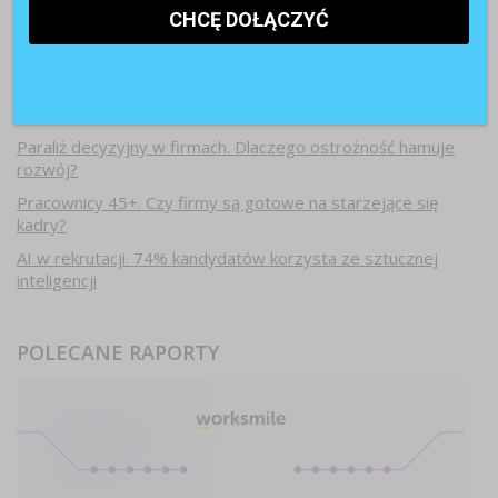
Najnowsze artykuły
Paraliż decyzyjny w firmach. Dlaczego ostrożność hamuje
rozwój?
Pracownicy 45+. Czy firmy są gotowe na starzejące się
kadry?
AI w rekrutacji. 74% kandydatów korzysta ze sztucznej
inteligencji
POLECANE RAPORTY