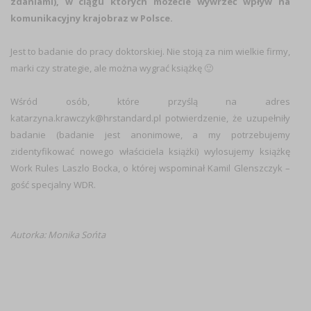
zdaniami), w ciągu których możecie wywrzeć wpływ na
komunikacyjny krajobraz w Polsce.
Jest to badanie do pracy doktorskiej. Nie stoją za nim wielkie firmy,
marki czy strategie, ale można wygrać książkę 🙂
Wśród osób, które przyślą na adres
katarzyna.krawczyk@hrstandard.pl potwierdzenie, że uzupełniły
badanie (badanie jest anonimowe, a my potrzebujemy
zidentyfikować nowego właściciela książki) wylosujemy książkę
Work Rules Laszlo Bocka, o której wspominał Kamil Glenszczyk –
gość specjalny WDR.
Autorka: Monika Sońta