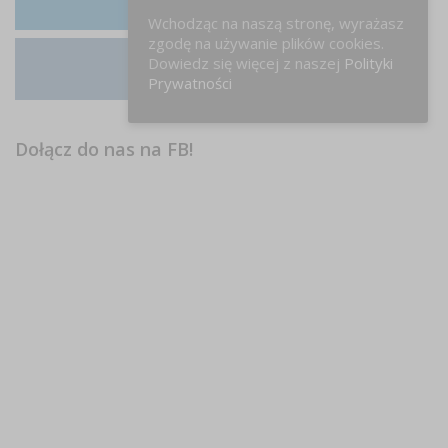
LinkedIn
Wchodząc na naszą stronę, wyrażasz
zgodę na używanie plików cookies.
Dowiedz się więcej z naszej
Polityki
Instagram
Prywatności
Dołącz do nas na FB!