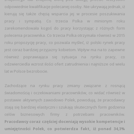
odpowiednie kwalifikacje polecanej osoby. Nie ukrywają jednak, iż
kierują się także chęcią wsparcia jej w procesie poszukiwania
pracy i sympatią. Co trzecia Polka w minionym roku
zarekomendowała kogoś do pracy korzystając z różnych form
polecenia pracownika. Co trzecia Polka otrzymała również w 2015
roku propozycję pracy, co pozwala myśleć, iż polski rynek pracy
jest coraz bardziej przyjazny kobietom. Wpływ ma na to zapewne
również poprawiająca się sytuacja na rynku pracy, co
odzwierciedla wzrost ilości ofert zatrudnienia i najniższe od wielu
lat w Polsce bezrobocie.
Zachodzące na rynku pracy zmiany związane z rosnącą
świadomością i oczekiwaniami pracowników, co widać również w
postawie aktywnych zawodowo Polek, powodują, że pracodawcy
stają się bardziej elastyczni i szukają skutecznych form godzenia
celów biznesowych firmy z potrzebami pracowników.
Pracodawcy coraz częściej doceniają wysokie kompetencje i
umiejętności Polek, co potwierdza fakt, iż ponad 34,3%