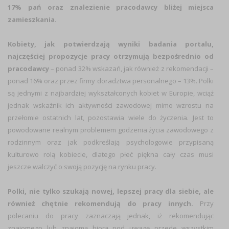
17% pań oraz znalezienie pracodawcy bliżej miejsca
zamieszkania.
Kobiety, jak potwierdzają wyniki badania portalu,
najczęściej propozycje pracy otrzymują bezpośrednio od
pracodawcy
– ponad 32% wskazań, jak również z rekomendacji –
ponad 16% oraz przez firmy doradztwa personalnego – 13%. Polki
są jednymi z najbardziej wykształconych kobiet w Europie, wciąż
jednak wskaźnik ich aktywności zawodowej mimo wzrostu na
przełomie ostatnich lat, pozostawia wiele do życzenia. Jest to
powodowane realnym problemem godzenia życia zawodowego z
rodzinnym oraz jak podkreślają psychologowie przypisaną
kulturowo rolą kobiecie, dlatego płeć piękna cały czas musi
jeszcze walczyć o swoją pozycję na rynku pracy.
Polki, nie tylko szukają nowej, lepszej pracy dla siebie, ale
również chętnie rekomendują do pracy innych.
Przy
polecaniu do pracy zaznaczają jednak, iż rekomendując
znajomego lub znajomą biorą pod uwagę przede wszystkim