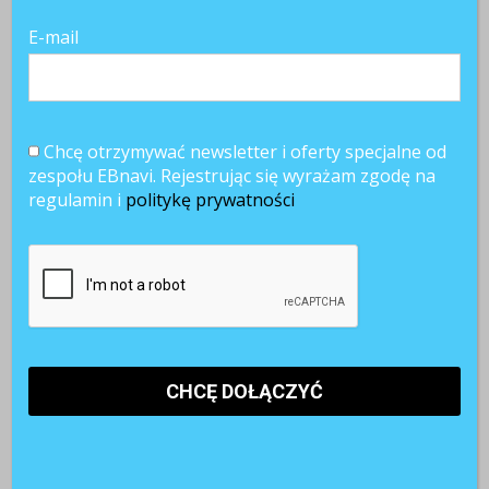
E-mail
Chcę otrzymywać newsletter i oferty specjalne od
zespołu EBnavi. Rejestrując się wyrażam zgodę na
regulamin i
politykę prywatności
Najnowsze artykuły
Paraliż decyzyjny w firmach. Dlaczego ostrożność hamuje
rozwój?
Pracownicy 45+. Czy firmy są gotowe na starzejące się
kadry?