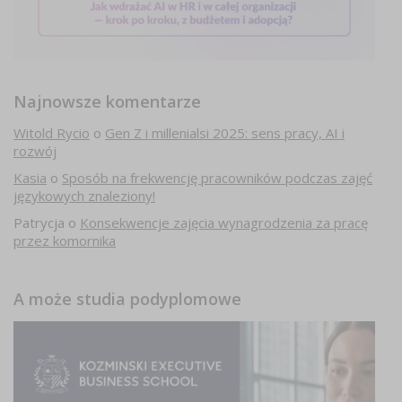
Najnowsze komentarze
Witold Rycio
o
Gen Z i millenialsi 2025: sens pracy, AI i
rozwój
Kasia
o
Sposób na frekwencję pracowników podczas zajęć
językowych znaleziony!
Patrycja
o
Konsekwencje zajęcia wynagrodzenia za pracę
przez komornika
A może studia podyplomowe