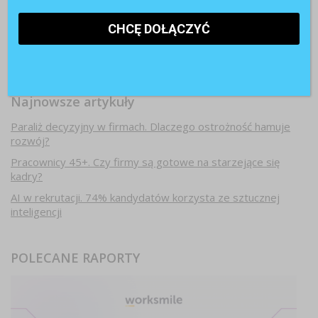
Najnowsze artykuły
Paraliż decyzyjny w firmach. Dlaczego ostrożność hamuje
rozwój?
Pracownicy 45+. Czy firmy są gotowe na starzejące się
kadry?
AI w rekrutacji. 74% kandydatów korzysta ze sztucznej
inteligencji
POLECANE RAPORTY