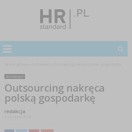
Strona główna
»
Archiwum!
»
Outsourcing nakręca polską gospodarkę
Archiwum!
Outsourcing nakręca
polską gospodarkę
redakcja
8 stycznia 2015