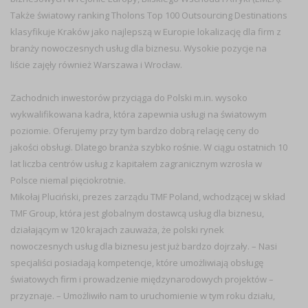
Także światowy ranking Tholons Top 100 Outsourcing Destinations
klasyfikuje Kraków jako najlepszą w Europie lokalizację dla firm z
branży nowoczesnych usług dla biznesu. Wysokie pozycje na
liście zajęły również Warszawa i Wrocław.
Zachodnich inwestorów przyciąga do Polski m.in. wysoko
wykwalifikowana kadra, która zapewnia usługi na światowym
poziomie. Oferujemy przy tym bardzo dobrą relację ceny do
jakości obsługi. Dlatego branża szybko rośnie. W ciągu ostatnich 10
lat liczba centrów usług z kapitałem zagranicznym wzrosła w
Polsce niemal pięciokrotnie.
Mikołaj Pluciński, prezes zarządu TMF Poland, wchodzącej w skład
TMF Group, która jest globalnym dostawcą usług dla biznesu,
działającym w 120 krajach zauważa, że polski rynek
nowoczesnych usług dla biznesu jest już bardzo dojrzały. – Nasi
specjaliści posiadają kompetencje, które umożliwiają obsługę
światowych firm i prowadzenie międzynarodowych projektów –
przyznaje. – Umożliwiło nam to uruchomienie w tym roku działu,