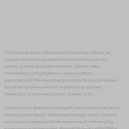
Przed dekadą, kiedy outsourcing w naszym kraju dopiero się
rozwijał, w powszechnej świadomości istniał wyłącznie jako
sposób na redukcję kosztów w firmach. Obecnie sektor
nowoczesnych usług dla biznesu staje się jednym z
najmocniejszych filarów polskiej gospodarki. Branża odnotowuje
wzrost nie spotykany w innych segmentach gospodarki,
stymulując przy tym rozwój różnych dziedzin rynku.
Polska bryluje w globalnych rankingach, które badają atrakcyjność
inwestycyjną na świecie. Według tegorocznego raportu Gartnera
nasz kraj jest najlepszym do lokowania nowych centrów usług
biznesowych w rejonie Europy, Bliskiego Wschodu i Afryki (EMEA).