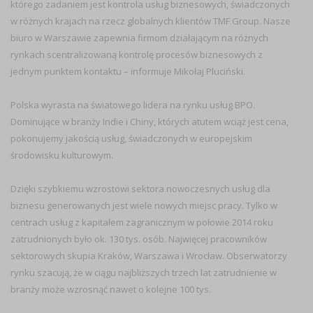
którego zadaniem jest kontrola usług biznesowych, świadczonych
w różnych krajach na rzecz globalnych klientów TMF Group. Nasze
biuro w Warszawie zapewnia firmom działającym na różnych
rynkach scentralizowaną kontrolę procesów biznesowych z
jednym punktem kontaktu – informuje Mikołaj Pluciński.
Polska wyrasta na światowego lidera na rynku usług BPO.
Dominujące w branży Indie i Chiny, których atutem wciąż jest cena,
pokonujemy jakością usług, świadczonych w europejskim
środowisku kulturowym.
Dzięki szybkiemu wzrostowi sektora nowoczesnych usług dla
biznesu generowanych jest wiele nowych miejsc pracy. Tylko w
centrach usług z kapitałem zagranicznym w połowie 2014 roku
zatrudnionych było ok. 130 tys. osób. Najwięcej pracowników
sektorowych skupia Kraków, Warszawa i Wrocław. Obserwatorzy
rynku szacują, że w ciągu najbliższych trzech lat zatrudnienie w
branży może wzrosnąć nawet o kolejne 100 tys.