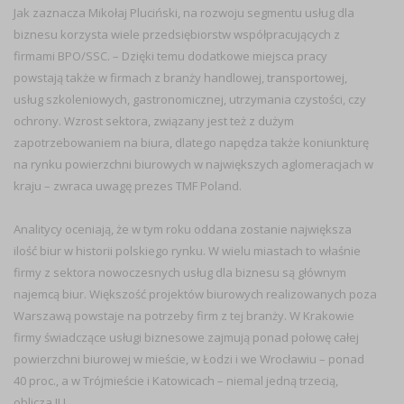
Jak zaznacza Mikołaj Pluciński, na rozwoju segmentu usług dla
biznesu korzysta wiele przedsiębiorstw współpracujących z
firmami BPO/SSC. – Dzięki temu dodatkowe miejsca pracy
powstają także w firmach z branży handlowej, transportowej,
usług szkoleniowych, gastronomicznej, utrzymania czystości, czy
ochrony. Wzrost sektora, związany jest też z dużym
zapotrzebowaniem na biura, dlatego napędza także koniunkturę
na rynku powierzchni biurowych w największych aglomeracjach w
kraju – zwraca uwagę prezes TMF Poland.
Analitycy oceniają, że w tym roku oddana zostanie największa
ilość biur w historii polskiego rynku. W wielu miastach to właśnie
firmy z sektora nowoczesnych usług dla biznesu są głównym
najemcą biur. Większość projektów biurowych realizowanych poza
Warszawą powstaje na potrzeby firm z tej branży. W Krakowie
firmy świadczące usługi biznesowe zajmują ponad połowę całej
powierzchni biurowej w mieście, w Łodzi i we Wrocławiu – ponad
40 proc., a w Trójmieście i Katowicach – niemal jedną trzecią,
oblicza JLL.