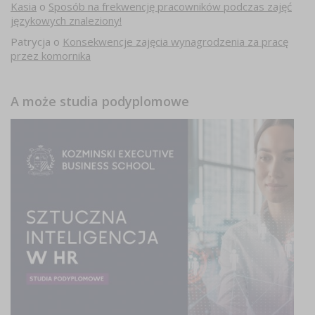
Kasia
o
Sposób na frekwencję pracowników podczas zajęć
językowych znaleziony!
Patrycja
o
Konsekwencje zajęcia wynagrodzenia za pracę
przez komornika
A może studia podyplomowe