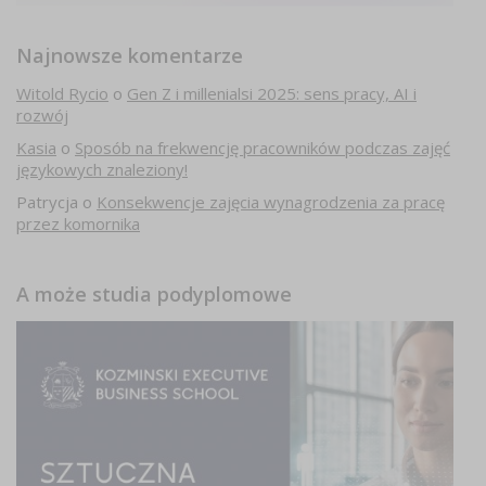
Najnowsze komentarze
Witold Rycio
o
Gen Z i millenialsi 2025: sens pracy, AI i
rozwój
Kasia
o
Sposób na frekwencję pracowników podczas zajęć
językowych znaleziony!
Patrycja
o
Konsekwencje zajęcia wynagrodzenia za pracę
przez komornika
A może studia podyplomowe