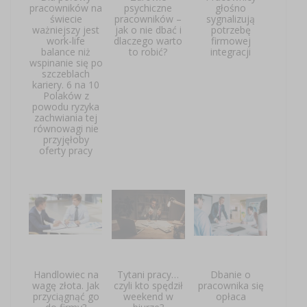
pracowników na
psychiczne
głośno
świecie
pracowników –
sygnalizują
ważniejszy jest
jak o nie dbać i
potrzebę
work-life
dlaczego warto
firmowej
balance niż
to robić?
integracji
wspinanie się po
szczeblach
kariery. 6 na 10
Polaków z
powodu ryzyka
zachwiania tej
równowagi nie
przyjęłoby
oferty pracy
Handlowiec na
Tytani pracy…
Dbanie o
wagę złota. Jak
czyli kto spędził
pracownika się
przyciągnąć go
weekend w
opłaca