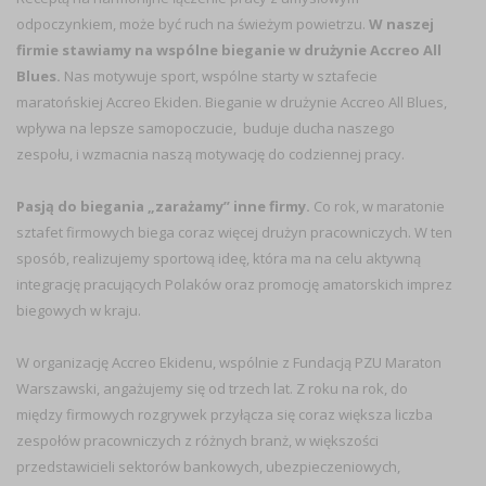
odpoczynkiem, może być ruch na świeżym powietrzu.
W naszej
firmie stawiamy na wspólne bieganie w drużynie Accreo All
Blues.
Nas motywuje sport, wspólne starty w sztafecie
maratońskiej Accreo Ekiden. Bieganie w drużynie Accreo All Blues,
wpływa na lepsze samopoczucie, buduje ducha naszego
zespołu, i wzmacnia naszą motywację do codziennej pracy.
Pasją do biegania „zarażamy” inne firmy.
Co rok, w maratonie
sztafet firmowych biega coraz więcej drużyn pracowniczych. W ten
sposób, realizujemy sportową ideę, która ma na celu aktywną
integrację pracujących Polaków oraz promocję amatorskich imprez
biegowych w kraju.
W organizację Accreo Ekidenu, wspólnie z Fundacją PZU Maraton
Warszawski, angażujemy się od trzech lat. Z roku na rok, do
między firmowych rozgrywek przyłącza się coraz większa liczba
zespołów pracowniczych z różnych branż, w większości
przedstawicieli sektorów bankowych, ubezpieczeniowych,