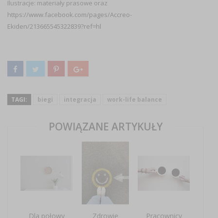
Ilustracje: materiały prasowe oraz
https://www.facebook.com/pages/Accreo-
Ekiden/213665545322839?ref=hl
TAGI:
biegi
integracja
work-life balance
POWIĄZANE ARTYKUŁY
Dla połowy
Zdrowie
Pracownicy