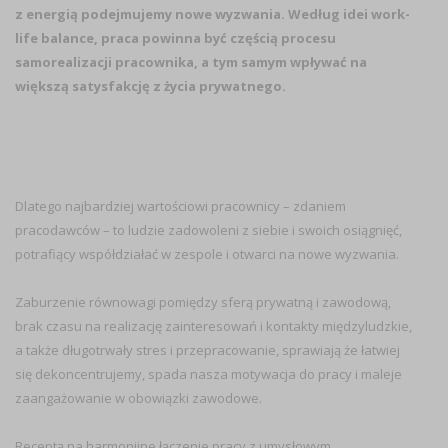
z energią podejmujemy nowe wyzwania. Według idei work-
life balance, praca powinna być częścią procesu
samorealizacji pracownika, a tym samym wpływać na
większą satysfakcję z życia prywatnego.
Dlatego najbardziej wartościowi pracownicy – zdaniem
pracodawców – to ludzie zadowoleni z siebie i swoich osiągnięć,
potrafiący współdziałać w zespole i otwarci na nowe wyzwania.
Zaburzenie równowagi pomiędzy sferą prywatną i zawodową,
brak czasu na realizację zainteresowań i kontakty międzyludzkie,
a także długotrwały stres i przepracowanie, sprawiają że łatwiej
się dekoncentrujemy, spada nasza motywacja do pracy i maleje
zaangażowanie w obowiązki zawodowe.
Receptą na harmonijne łączenie pracy z umysłowym