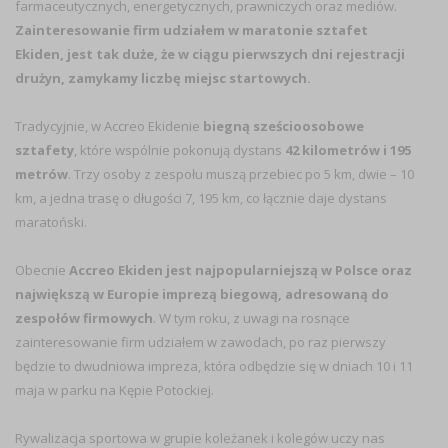
farmaceutycznych, energetycznych, prawniczych oraz mediów.
Zainteresowanie firm udziałem w maratonie sztafet
Ekiden, jest tak duże, że w ciągu pierwszych dni rejestracji
drużyn, zamykamy liczbę miejsc startowych.
Tradycyjnie, w Accreo Ekidenie
biegną sześcioosobowe
sztafety
, które wspólnie pokonują dystans
42 kilometrów i 195
metrów
. Trzy osoby z zespołu muszą przebiec po 5 km, dwie – 10
km, a jedna trasę o długości 7, 195 km, co łącznie daje dystans
maratoński.
Obecnie
Accreo Ekiden jest najpopularniejszą w Polsce oraz
największą w Europie imprezą biegową, adresowaną do
zespołów firmowych
. W tym roku, z uwagi na rosnące
zainteresowanie firm udziałem w zawodach, po raz pierwszy
będzie to dwudniowa impreza, która odbędzie się w dniach 10 i 11
maja w parku na Kępie Potockiej.
Rywalizacja sportowa w grupie koleżanek i kolegów uczy nas