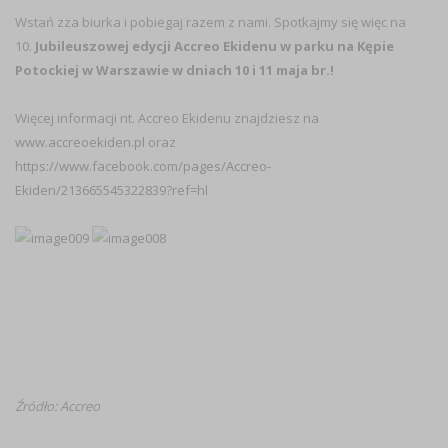
Wstań zza biurka i pobiegaj razem z nami. Spotkajmy się więc na
10.
Jubileuszowej edycji Accreo Ekidenu w parku na Kępie
Potockiej w Warszawie w dniach 10 i 11 maja br.!
Więcej informacji nt. Accreo Ekidenu znajdziesz na
www.accreoekiden.pl
oraz
https://www.facebook.com/pages/Accreo-
Ekiden/213665545322839?ref=hl
Źródło: Accreo