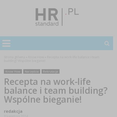
Strona główna
»
Know How
»
Recepta na work-life balance i team
building? Wspólne bieganie!
Know How
Narzędzia
Rekrutacja
Recepta na work-life
balance i team building?
Wspólne bieganie!
redakcja
8 kwietnia 2014