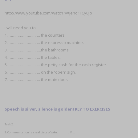
http://www.youtube.com/watch?v=jehq1FCyuJo
I will need you to:
1. ………………………. the counters.
2. ………………………. the espresso machine.
3. ………………………..the bathrooms.
4. ………………………. the tables.
5. ………………………. the petty cash for the cash register.
6. ………………………. on the ‘’open’’ sign.
7. ………………………. the main door.
Speech is silver, silence is golden! KEY TO EXERCISES
Task 2.
1. Communication is a real piece of cake. …F…..