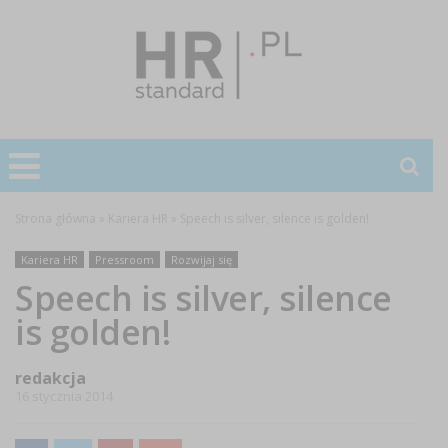
Strona główna
»
Kariera HR
»
Speech is silver, silence is golden!
Kariera HR
Pressroom
Rozwijaj się
Speech is silver, silence
is golden!
redakcja
16 stycznia 2014