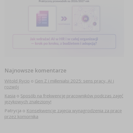
Najnowsze komentarze
Witold Rycio
o
Gen Z i millenialsi 2025: sens pracy, AI i
rozwój
Kasia
o
Sposób na frekwencję pracowników podczas zajęć
językowych znaleziony!
Patrycja
o
Konsekwencje zajęcia wynagrodzenia za pracę
przez komornika