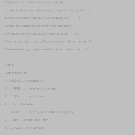
2. People listen to each other very attentively. ….F….
3. Listeners do not comprehend everything what is being said . …T….
4. People remember only 50% of what is being said. …..T…
5. Speaking is much more important than listening. ..…T…
6. What you say and how you say it matters a lot. …T…
7. Non-verbal signals might affect the speaker and the listener. …T…
8. Negative feelings may impede effective communication. ….T…
Task 3
I will need you to:
1. ……CLEAN……. the counters.
2. ………REFILL……. the espresso machine.
3. …….CLEAN…….. the bathrooms.
4. ………SET…. the tables.
5. ……VERIFY………. the petty cash for the cash register.
6. ……TURN……. on the ‘’open’’ sign.
7. ……UNLOCK…. the main door.