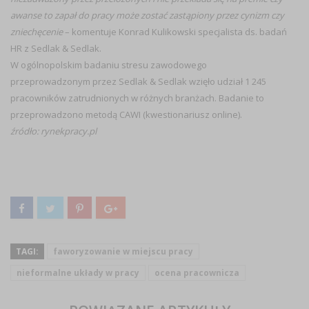
awanse to zapał do pracy może zostać zastąpiony przez cynizm czy
zniechęcenie
– komentuje Konrad Kulikowski specjalista ds. badań
HR z Sedlak & Sedlak.
W ogólnopolskim badaniu stresu zawodowego
przeprowadzonym przez Sedlak & Sedlak wzięło udział 1 245
pracowników zatrudnionych w różnych branżach. Badanie to
przeprowadzono metodą CAWI (kwestionariusz online).
źródło: rynekpracy.pl
TAGI:
faworyzowanie w miejscu pracy
nieformalne układy w pracy
ocena pracownicza