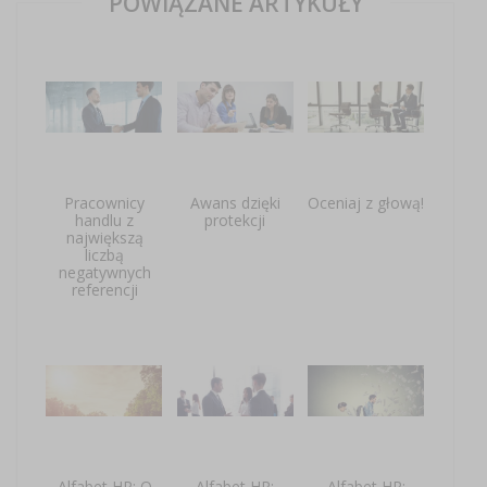
POWIĄZANE ARTYKUŁY
Pracownicy
Awans dzięki
Oceniaj z głową!
handlu z
protekcji
największą
liczbą
negatywnych
referencji
Alfabet HR: O
Alfabet HR:
Alfabet HR: