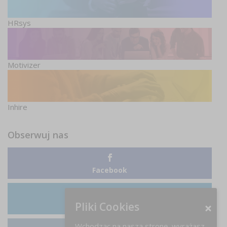
HRsys
Motivizer
Inhire
Obserwuj nas
Facebook
Pliki Cookies
LinkedIn
Wchodząc na naszą stronę, wyrażasz