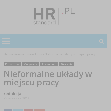
Strona główna
»
Know How
»
Nieformalne układy w miejscu pracy
Know How
Motywacja
Pressroom
Strategia
Nieformalne układy w
miejscu pracy
redakcja
25 września 2013