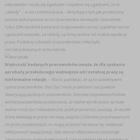
odpowiedzi raczej się zgadzam i zupełnie się zgadzam), że to
„układy” – a nie rzetelna praca – decydują o tym jak przełożony
ocenia wykonywane przez pracownika obowiązki zawodowe.
Tylko 20% spośród badanych (odpowiedzi raczej i zupełnie się nie
zgadzam) uważało, że układy są mniej ważne niż realne wyniki w
pracy. Podobny odsetek respondentów (19%) było
niezdecydowanych w tej kwestii.
Większość badanych pracowników uważa, że dla zyskania
aprobaty przełożonego ważniejsze od rzetelnej pracy są
nieformalne relacje.
–
Warto pamiętać, że są to subiektywne
opinie pracowników, choć być może przełożeni rzeczywiście
faworyzują zaufanych pracowników. Szerokie rozpowszechnienie
wśród pracowników przekonania, że realne wyniki pracy są mało
ważne może być niebezpieczne. Jeżeli pracownicy uważają, że wysiłki
które wkładają w pracę nie mają związku z ocenami przyznawanymi
im przez przełożonych, to mogą przestać się starać by zwiększać
efektywność swojej pracy. Gdy wzrost efektywności pozostaje
niezauważony przez przełożonych i nie przekłada się na premie czy