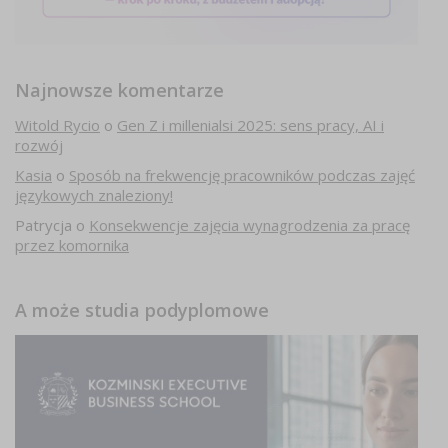
Najnowsze komentarze
Witold Rycio
o
Gen Z i millenialsi 2025: sens pracy, AI i
rozwój
Kasia
o
Sposób na frekwencję pracowników podczas zajęć
językowych znaleziony!
Patrycja
o
Konsekwencje zajęcia wynagrodzenia za pracę
przez komornika
A może studia podyplomowe