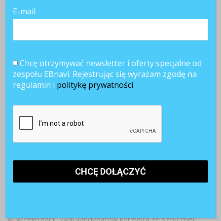
E-mail
Chcę otrzymywać newsletter i oferty specjalne od
zespołu EBnavi. Rejestrując się wyrażam zgodę na
regulamin i
politykę prywatności
Najnowsze artykuły
Paraliż decyzyjny w firmach. Dlaczego ostrożność hamuje
rozwój?
Pracownicy 45+. Czy firmy są gotowe na starzejące się
kadry?
AI w rekrutacji. 74% kandydatów korzysta ze sztucznej