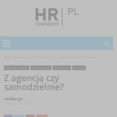
Strona główna
»
Bądź na bieżąco
»
Z agencją czy samodzielnie?
Bądź na bieżąco
Prawo pracy
Pressroom
Trendy
Z agencją czy
samodzielnie?
redakcja
10 września 2013