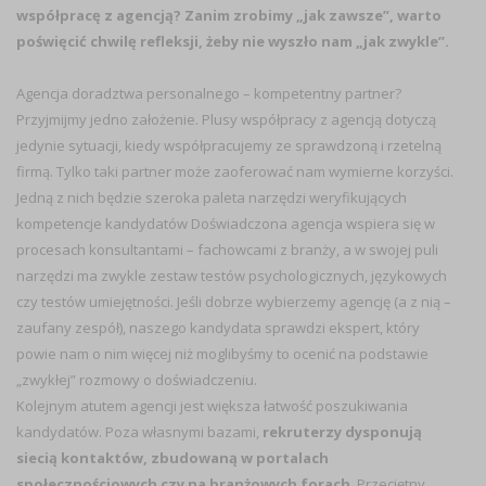
współpracę z agencją? Zanim zrobimy „jak zawsze”, warto
poświęcić chwilę refleksji, żeby nie wyszło nam „jak zwykle”.
Agencja doradztwa personalnego – kompetentny partner?
Przyjmijmy jedno założenie. Plusy współpracy z agencją dotyczą
jedynie sytuacji, kiedy współpracujemy ze sprawdzoną i rzetelną
firmą. Tylko taki partner może zaoferować nam wymierne korzyści.
Jedną z nich będzie szeroka paleta narzędzi weryfikujących
kompetencje kandydatów Doświadczona agencja wspiera się w
procesach konsultantami – fachowcami z branży, a w swojej puli
narzędzi ma zwykle zestaw testów psychologicznych, językowych
czy testów umiejętności. Jeśli dobrze wybierzemy agencję (a z nią –
zaufany zespół), naszego kandydata sprawdzi ekspert, który
powie nam o nim więcej niż moglibyśmy to ocenić na podstawie
„zwykłej” rozmowy o doświadczeniu.
Kolejnym atutem agencji jest większa łatwość poszukiwania
kandydatów. Poza własnymi bazami,
rekruterzy dysponują
siecią kontaktów, zbudowaną w portalach
społecznościowych czy na branżowych forach
. Przeciętny