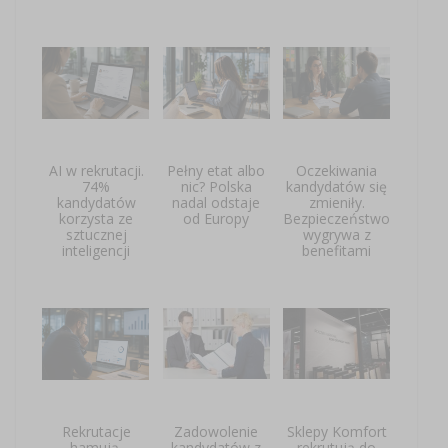
AI w rekrutacji.
Pełny etat albo
Oczekiwania
74%
nic? Polska
kandydatów się
kandydatów
nadal odstaje
zmieniły.
korzysta ze
od Europy
Bezpieczeństwo
sztucznej
wygrywa z
inteligencji
benefitami
Rekrutacje
Zadowolenie
Sklepy Komfort
hamują,
kandydatów z
rekrutują do