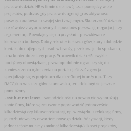
pracownik działu HR w firmie dzieli swój czas pomiędzy wiele
projektów, podczas gdy pracownik agencji gros aktywności
poświęca budowaniu swojej sieci znajomych. Skuteczność działań
nie również z wypracowanych sposobów perswazji, negocjacji, czy
argumentacji. Powołajmy się na przykład – poszukiwanie
kierownika budowy. Dobry rekruter to łowca głów, który zdobędzie
kontakt do najlepszych osób w branży, przekona je do spotkania,
a na koniec do zmiany pracy. Pracownik działu HR, zwykle
obciążony obowiązkami, prawdopodobnie ograniczy się do
zamieszczenia ogłoszenia na portalu. Jeśli zaś agencja
specjalizuje się w projektach dla określonej branży (np. IT czy
FMCG) lub na szczególne stanowiska, ten efekt będzie jeszcze
pomnożony.
Last but not least
– samodzielności na pewno nie wyobrażają
sobie firmy, które są zmuszone poprowadzić jednocześnie
kilkadziesiąt czy kilkaset rekrutacji, np. w związku z relokacją firmy,
jej rozbudową czy otwarciem nowego działu. W sytuacji, kiedy
jednocześnie musimy zamknąć kilkadziesiąt/kilkaset projektów,