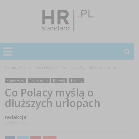
Strona główna
»
Know How
»
Co Polacy myślą o dłuższych urlopach
Know How
Pressroom
Rozwój
Trendy
Co Polacy myślą o
dłuższych urlopach
redakcja
22 lipca 2013