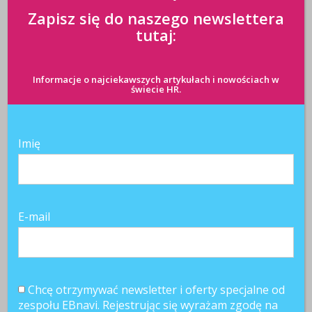
Zapisz się do naszego newslettera
tutaj:
Informacje o najciekawszych artykułach i nowościach w
świecie HR.
Imię
E-mail
Chcę otrzymywać newsletter i oferty specjalne od
Najnowsze artykuły
zespołu EBnavi. Rejestrując się wyrażam zgodę na