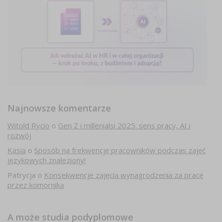
Najnowsze komentarze
Witold Rycio
o
Gen Z i millenialsi 2025: sens pracy, AI i
rozwój
Kasia
o
Sposób na frekwencję pracowników podczas zajęć
językowych znaleziony!
Patrycja
o
Konsekwencje zajęcia wynagrodzenia za pracę
przez komornika
A może studia podyplomowe