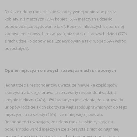
Dłuższe urlopy rodzicielskie są pozytywnej odbierane przez
kobiety, niż mężczyzn (73% kobiet i 63% mężczyzn udzieliło
odpowiedzi „zdecydowanie tak”). Rodzice młodszych są bardziej
zadowoleni z nowych rozwiązań, niż rodzice starszych dzieci (77%
z nich udzieliło odpowiedzi „zdecydowanie tak” wobec 69% wśród
pozostałych).
Opinie mężczyzn o nowych rozwiązaniach urlopowych
Jedna trzecia respondentów uważa, że niewielka część ojców
skorzysta z takiego prawa, a co czwarty respondent sądzi, iż
jedynie nieliczni (24%). 18% badanych jest zdania, że z prawa do
urlopów rodzicielskich skorzysta większość uprawnionych do tego
mężczyzn, a co szósty (16%) – że mniej więcej połowa.
Respondenci uważający, że urlopy rodzicielskie zyskają na
popularności wśród mężczyzn (że skorzysta z nich co najmniej
połowa), częściej niż pozostali sądzą, iż poprawią one sytuację