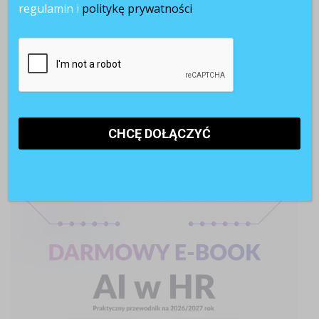
regulamin i
politykę prywatności
Paraliż decyzyjny w firmach. Dlaczego ostrożność hamuje
rozwój?
Pracownicy 45+. Czy firmy są gotowe na starzejące się
kadry?
AI w rekrutacji. 74% kandydatów korzysta ze sztucznej
inteligencji
POLECANE RAPORTY