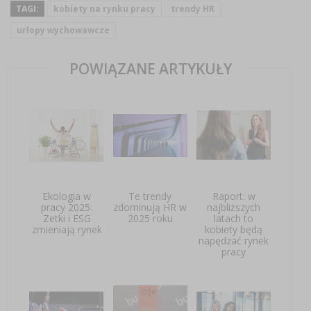
TAGI:
kobiety na rynku pracy
trendy HR
urlopy wychowawcze
POWIĄZANE ARTYKUŁY
Ekologia w
Te trendy
Raport: w
pracy 2025:
zdominują HR w
najbliższych
Zetki i ESG
2025 roku
latach to
zmieniają rynek
kobiety będą
napędzać rynek
pracy