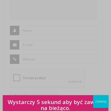
Wystarczy 5 sekund aby być zawsze
Zamknij
na bieżąco.