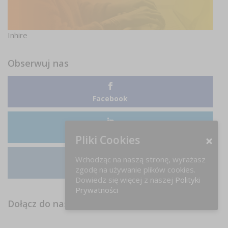
Inhire
Obserwuj nas
Facebook
LinkedIn
Pliki Cookies
Wchodząc na naszą stronę, wyrażasz
zgodę na używanie plików cookies.
Instagram
Dowiedz się więcej z naszej
Polityki
Prywatności
Dołącz do nas na FB!