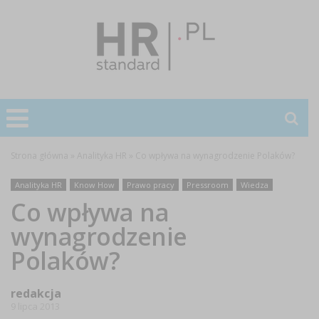
Strona główna
»
Analityka HR
»
Co wpływa na wynagrodzenie Polaków?
Analityka HR
Know How
Prawo pracy
Pressroom
Wiedza
Co wpływa na
wynagrodzenie
Polaków?
redakcja
9 lipca 2013