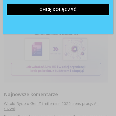
Najnowsze komentarze
Witold Rycio
o
Gen Z i millenialsi 2025: sens pracy, AI i
rozwój