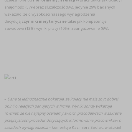
uzależnione od
nieformalnych relacji
w pracy takich jak układy i
znajomości (57%) oraz służalczość (6%). Jedynie 29% badanych
wskazało, że o wysokości naszego wynagrodzenia
decydują
czynniki merytoryczne
takie jak kompetencje
zawodowe (13%), wyniki pracy (10%) i zaangażowanie (6%).
–
Dane te jednoznacznie pokazują, że Polacy nie mają zbyt dobrej
opinii o relacjach panujących w firmie. Wyniki sondy wskazują
również, że nie najlepiej oceniamy swoich pracodawcach w zakresie
przejrzystości procedur dotyczących informowania pracowników o
zasadach wynagradzania
– komentuje Kazimierz Sedlak, właściciel