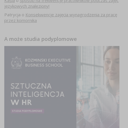
Kasia
o
Sposób na frekwencję pracowników podczas zajęć
językowych znaleziony!
Patrycja
o
Konsekwencje zajęcia wynagrodzenia za pracę
przez komornika
A może studia podyplomowe