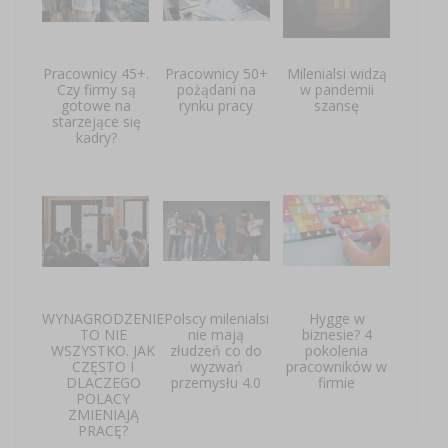
Pracownicy 45+.
Pracownicy 50+
Milenialsi widzą
Czy firmy są
pożądani na
w pandemii
gotowe na
rynku pracy
szansę
starzejące się
kadry?
WYNAGRODZENIE
Polscy milenialsi
Hygge w
TO NIE
nie mają
biznesie? 4
WSZYSTKO. JAK
złudzeń co do
pokolenia
CZĘSTO I
wyzwań
pracowników w
DLACZEGO
przemysłu 4.0
firmie
POLACY
ZMIENIAJĄ
PRACĘ?