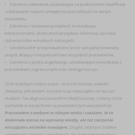
• Szkolenia zawodowe, pozwalające na podnoszenie kwalifikacji
i zdobywanie nowych umiejętności potrzebnych na danym
stanowisku,
• Szkolenia z kompetencji miękkich: komunikacja
interpersonalna, skuteczność przepływu informacji, sposoby
radzenia sobie w trudnych sytuacjach,
• Szkolenia BHP przeprowadzane przez specjalnie powołany
zespół, dbający o bezpieczeństwo wszystkich pracowników,
• Szkolenia z języka angielskiego, umożliwiające komunikację z
pracownikami zagranicznymi oraz obsługę maszyn.
25 lat w jednym miejscu pracy – to brzmi dumnie, prawda?
Zwłaszcza, jeśli dodam, że pracę tutaj rozpocząłem od razu po
studiach. Tak długi staż pozwolił mi śledzić procesy i zmiany, które
zachodziły w naszej firmie na przestrzeni tych wszystkich lat.
Pracowałem z osobami w różnym wieku i uważam, że to
doskonała szansa na wymianę wiedzy, ale też czerpanie
entuzjazmu od siebie nawzajem.
Drugim, istotnym źródłem
umiejętności zarówno zawodowych, jak i komunikacyjnych są