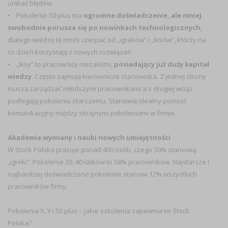
unikać błędów.
• Pokolenie 50 plus ma
ogromne doświadczenie, ale mniej
swobodnie porusza się po nowinkach technologicznych,
dlatego wiedzę tę może czerpać od „igreków” i „iksów”, którzy na
co dzień korzystają z nowych rozwiązań.
• „Iksy” to pracownicy niezależni,
posiadający już duży kapitał
wiedzy
. Często zajmują kierownicze stanowiska. Z jednej strony
muszą zarządzać młodszymi pracownikami a z drugiej wciąż
podlegają pokoleniu starszemu. Stanowią idealny pomost
komunikacyjny między skrajnymi pokoleniami w firmie.
Akademia wymiany i nauki nowych umiejętności
W Stock Polska pracuje ponad 400 osób, czego 30% stanowią
„igreki”. Pokolenie 30, 40-latków to 58% pracowników. Najstarsze i
najbardziej doświadczone pokolenie stanowi 12% wszystkich
pracowników firmy.
Pokolenia X, Y i 50 plus – jakie szkolenia zapewnia im Stock
Polska?