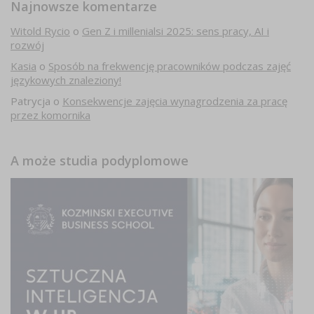
Najnowsze komentarze
Witold Rycio
o
Gen Z i millenialsi 2025: sens pracy, AI i
rozwój
Kasia
o
Sposób na frekwencję pracowników podczas zajęć
językowych znaleziony!
Patrycja
o
Konsekwencje zajęcia wynagrodzenia za pracę
przez komornika
A może studia podyplomowe