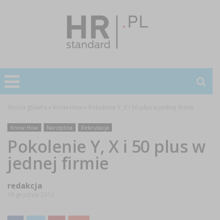
Strona główna
»
Know How
»
Pokolenie Y, X i 50 plus w jednej firmie
Know How
Narzędzia
Rekrutacja
Pokolenie Y, X i 50 plus w
jednej firmie
redakcja
19 grudnia 2012