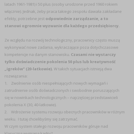
latach 1961-1981) i 50 plus (osoby urodzone przed 1960 rokiem
włącznie). Jednak, żeby praca takiego zespołu dawała zakładane
efekty, potrzebne jest
odpowiednie zarządzanie, a to
stanowi ogromnie wyzwanie dla każdego przedsiębiorcy.
Ze względu na rozwój technologiczny, pracownicy często muszą
wykonywać nowe zadania, wykraczające poza dotychczasowe
kompetencje na danym stanowisku.
Czasami nie wystarczy
tylko doświadczenie pokolenia 50 plus lub kreatywność
„igreków” (20-latkowie).
W takich sytuacjach istnieją dwa
rozwiązania:
1. Zwolnienie osób niespełniających nowych wymagań i
zatrudnienie osób doświadczonych i swobodnie poruszających
się w nowinkach technologicznych – najczęściej przedstawicieli
pokolenia X (30, 40-latkowie).
2. Wdrożenie systemu rozwoju obecnych pracowników w różnym
wieku. I tutaj chcielibyśmy się zatrzymać.
W czym system stałego rozwoju pracowników góruje nad
klasyczną wymianą kadry?