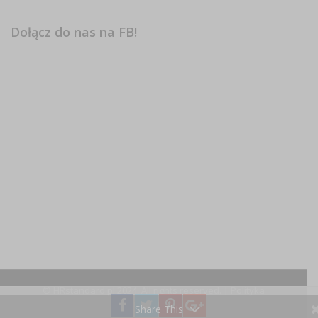
Dołącz do nas na FB!
© HRstandard.pl 2024, All rights reserved. |
Polityka
prywatności
Share This