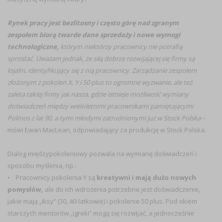
Rynek pracy jest bezlitosny i często górę nad zgranym
zespołem biorą twarde dane sprzedaży i nowe wymogi
technologiczne,
którym niektórzy pracownicy nie potrafią
sprostać. Uważam jednak, że siłą dobrze rozwijającej się firmy są
lojalni, identyfikujący się z nią pracownicy. Zarządzanie zespołem
złożonym z pokoleń X, Y i 50 plus to ogromne wyzwanie, ale też
zaleta takiej firmy jak nasza, gdzie istnieje możliwość wymiany
doświadczeń między wieloletnimi pracownikami pamiętającymi
Polmos z lat 90. a tymi młodymi zatrudnionymi już w Stock Polska
–
mówi Ewan MacLean, odpowiadający za produkcję w Stock Polska.
Dialog międzypokoleniowy pozwala na wymianę doświadczeń i
sposobu myślenia, np.:
• Pracownicy pokolenia Y są
kreatywni i mają dużo nowych
pomysłów,
ale do ich wdrożenia potrzebne jest doświadczenie,
jakie mają „iksy” (30, 40-latkowie) i pokolenie 50 plus. Pod okiem
starszych mentorów „igreki” mogą się rozwijać, a jednocześnie