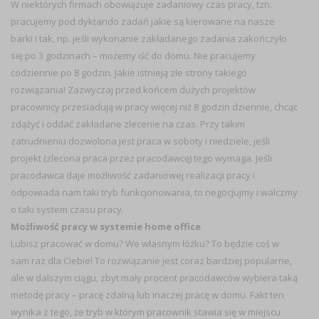
W niektórych firmach obowiązuje zadaniowy czas pracy, tzn.
pracujemy pod dyktando zadań jakie są kierowane na nasze
barki i tak, np. jeśli wykonanie zakładanego zadania zakończyło
się po 3 godzinach – możemy iść do domu. Nie pracujemy
codziennie po 8 godzin. Jakie istnieją złe strony takiego
rozwiązania! Zazwyczaj przed końcem dużych projektów
pracownicy przesiadują w pracy więcej niż 8 godzin dziennie, chcąc
zdążyć i oddać zakładane zlecenie na czas. Przy takim
zatrudnieniu dozwolona jest praca w soboty i niedziele, jeśli
projekt (zlecona praca przez pracodawcę) tego wymaga. Jeśli
pracodawca daje możliwość zadaniowej realizacji pracy i
odpowiada nam taki tryb funkcjonowania, to negocjujmy i walczmy
o taki system czasu pracy.
Możliwość pracy w systemie home office
Lubisz pracować w domu? We własnym łóżku? To będzie coś w
sam raz dla Ciebie! To rozwiązanie jest coraz bardziej popularne,
ale w dalszym ciągu, zbyt mały procent pracodawców wybiera taką
metodę pracy – pracę zdalną lub inaczej pracę w domu. Fakt ten
wynika z tego, że tryb w którym pracownik stawia się w miejscu