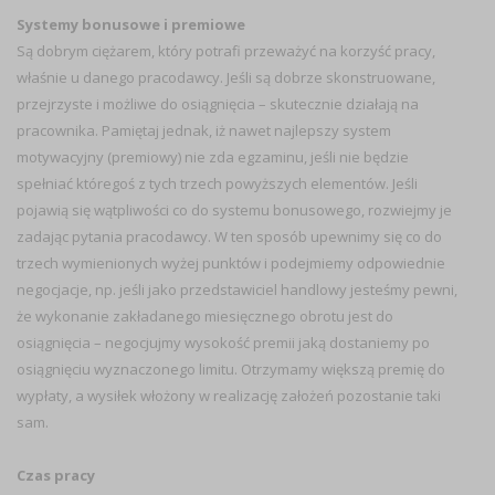
Systemy bonusowe i premiowe
Są dobrym ciężarem, który potrafi przeważyć na korzyść pracy,
właśnie u danego pracodawcy. Jeśli są dobrze skonstruowane,
przejrzyste i możliwe do osiągnięcia – skutecznie działają na
pracownika. Pamiętaj jednak, iż nawet najlepszy system
motywacyjny (premiowy) nie zda egzaminu, jeśli nie będzie
spełniać któregoś z tych trzech powyższych elementów. Jeśli
pojawią się wątpliwości co do systemu bonusowego, rozwiejmy je
zadając pytania pracodawcy. W ten sposób upewnimy się co do
trzech wymienionych wyżej punktów i podejmiemy odpowiednie
negocjacje, np. jeśli jako przedstawiciel handlowy jesteśmy pewni,
że wykonanie zakładanego miesięcznego obrotu jest do
osiągnięcia – negocjujmy wysokość premii jaką dostaniemy po
osiągnięciu wyznaczonego limitu. Otrzymamy większą premię do
wypłaty, a wysiłek włożony w realizację założeń pozostanie taki
sam.
Czas pracy