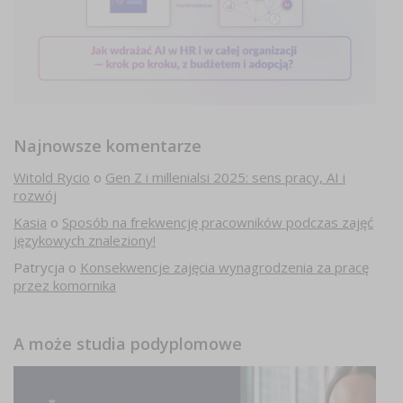
Najnowsze komentarze
Witold Rycio
o
Gen Z i millenialsi 2025: sens pracy, AI i
rozwój
Kasia
o
Sposób na frekwencję pracowników podczas zajęć
językowych znaleziony!
Patrycja
o
Konsekwencje zajęcia wynagrodzenia za pracę
przez komornika
A może studia podyplomowe