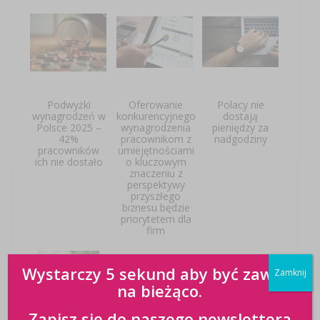
Podwyżki
Oferowanie
Polacy nie
wynagrodzeń w
konkurencyjnego
dostają
Polsce 2025 –
wynagrodzenia
pieniędzy za
42%
pracownikom z
nadgodziny
pracowników
umiejętnościami
ich nie dostało
o kluczowym
znaczeniu z
perspektywy
przyszłego
biznesu będzie
priorytetem dla
firm
Wystarczy 5 sekund aby być zawsze
Zamknij
na bieżąco.
Zapisz się do naszego newslettera