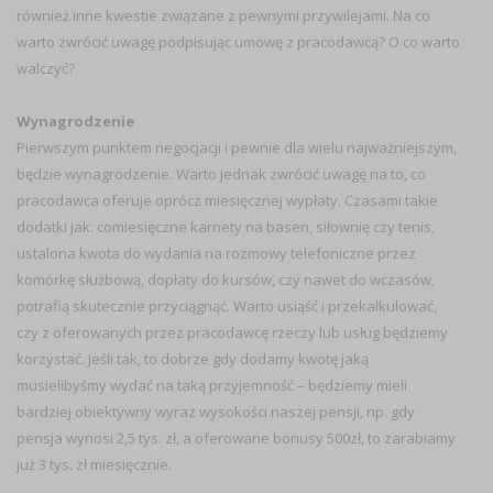
również inne kwestie związane z pewnymi przywilejami. Na co
warto zwrócić uwagę podpisując umowę z pracodawcą? O co warto
walczyć?
Wynagrodzenie
Pierwszym punktem negocjacji i pewnie dla wielu najważniejszym,
będzie wynagrodzenie. Warto jednak zwrócić uwagę na to, co
pracodawca oferuje oprócz miesięcznej wypłaty. Czasami takie
dodatki jak: comiesięczne karnety na basen, siłownię czy tenis,
ustalona kwota do wydania na rozmowy telefoniczne przez
komórkę służbową, dopłaty do kursów, czy nawet do wczasów,
potrafią skutecznie przyciągnąć. Warto usiąść i przekalkulować,
czy z oferowanych przez pracodawcę rzeczy lub usług będziemy
korzystać. Jeśli tak, to dobrze gdy dodamy kwotę jaką
musielibyśmy wydać na taką przyjemność – będziemy mieli
bardziej obiektywny wyraz wysokości naszej pensji, np. gdy
pensja wynosi 2,5 tys. zł, a oferowane bonusy 500zł, to zarabiamy
już 3 tys. zł miesięcznie.