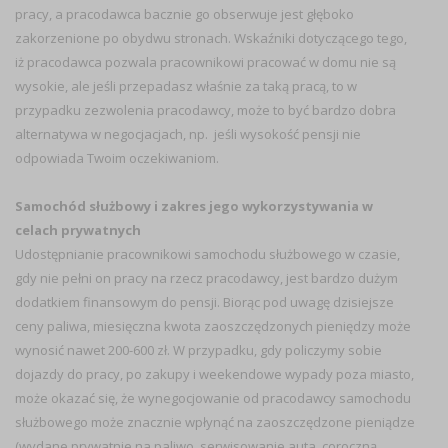
pracy, a pracodawca bacznie go obserwuje jest głęboko
zakorzenione po obydwu stronach. Wskaźniki dotyczącego tego,
iż pracodawca pozwala pracownikowi pracować w domu nie są
wysokie, ale jeśli przepadasz właśnie za taką pracą, to w
przypadku zezwolenia pracodawcy, może to być bardzo dobra
alternatywa w negocjacjach, np. jeśli wysokość pensji nie
odpowiada Twoim oczekiwaniom.
Samochód służbowy i zakres jego wykorzystywania w
celach prywatnych
Udostępnianie pracownikowi samochodu służbowego w czasie,
gdy nie pełni on pracy na rzecz pracodawcy, jest bardzo dużym
dodatkiem finansowym do pensji. Biorąc pod uwagę dzisiejsze
ceny paliwa, miesięczna kwota zaoszczędzonych pieniędzy może
wynosić nawet 200-600 zł. W przypadku, gdy policzymy sobie
dojazdy do pracy, po zakupy i weekendowe wypady poza miasto,
może okazać się, że wynegocjowanie od pracodawcy samochodu
służbowego może znacznie wpłynąć na zaoszczędzone pieniądze
(wydane prywatnie na paliwo, serwisowanie auta, coroczną