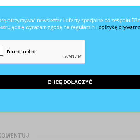
wygrywa z benefitami
cę otrzymywać newsletter i oferty specjalne od zespołu EBn
estrując się wyrażam zgodę na regulamin i
politykę prywatno
enie kandydatów z
Sklepy Komfort rekrutują do
rutacji spada
nowego salonu w Mysiadle
KOMENTUJ