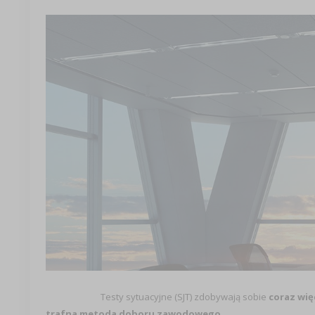
Testy sytuacyjne (SJT) zdobywają sobie
coraz wię
trafna metoda doboru zawodowego.