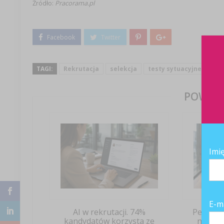
Źródło:
Pracorama.pl
TAGI:
Rekrutacja
selekcja
testy sytuacyjne
POWIĄZ
Imi
E-m
AI w rekrutacji. 74%
Pełny et
kandydatów korzysta ze
nadal 