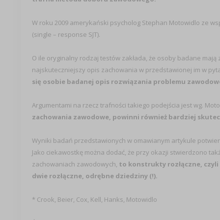
W roku 2009 amerykański psycholog Stephan Motowidlo ze wsp
(single – response SJT).
O ile oryginalny rodzaj testów zakłada, że osoby badane mają
najskuteczniejszy opis zachowania w przedstawionej im w pyta
się osobie badanej opis rozwiązania problemu zawodowego
Argumentami na rzecz trafności takiego podejścia jest wg. Moto
zachowania zawodowe, powinni również bardziej skutec
Wyniki badań przedstawionych w omawianym artykule potwierdz
Jako ciekawostkę można dodać, że przy okazji stwierdzono ta
zachowaniach zawodowych,
to konstrukty rozłączne, czyli 
dwie rozłączne, odrębne dziedziny (!).
* Crook, Beier, Cox, Kell, Hanks, Motowidlo