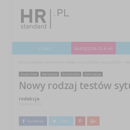
O NAS
NARZĘDZIA DLA HR
Strona główna
»
Know How
»
Nowy rodzaj testów sytuacyjnych – rew
Know How
Narzędzia
Pressroom
Rekrutacja
Nowy rodzaj testów syt
redakcja
8 marca 2012