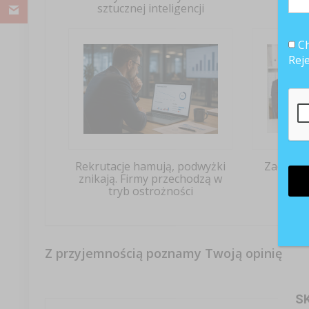
sztucznej inteligencji
Ch
Rej
Rekrutacje hamują, podwyżki
Zadowol
znikają. Firmy przechodzą w
rek
tryb ostrożności
Z przyjemnością poznamy Twoją opinię
S