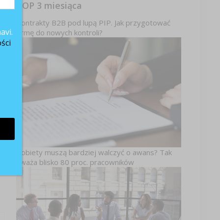
TOP 3 miesiąca
Kontrakty B2B pod lupą PIP. Jak przygotować
avi.
firmę do nowych kontroli?
ści
Kobiety muszą bardziej walczyć o awans? Tak
uważa blisko 80 proc. pracowników