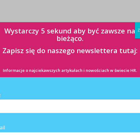
Wystarczy 5 sekund aby być zawsze na
Z
bieżąco.
Zapisz się do naszego newslettera tutaj:
ANE ARTYKUŁY
Informacje o najciekawszych artykułach i nowościach w świecie HR.
ę
ail
at albo nic? Polska
Oczekiwania kandydatów się
odstaje od Europy
zmieniły. Bezpieczeństwo