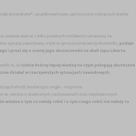
ółpracownikami*, opublikował nowy, uproszczony rodzaj tych testów
 za zadanie wybrać z kilku podanych możliwości uznawany za
niu sytuacji zawodowej, o tyle w uproszczonej wersji Motowidlo,
podaje
 i prosi się o ocenę jego skuteczności na skali typu Likerta.
widlo to, że
ludzie którzy lepiej wiedzą na czym polegają skuteczne
znie działać w rzeczywistych sytuacjach zawodowych.
ają trafność testów typu single – response.
kże że, wiedza o skutecznych zachowaniach oraz nieskutecznych
że wiedza o tym co należy robić i o tym czego robić nie należy to