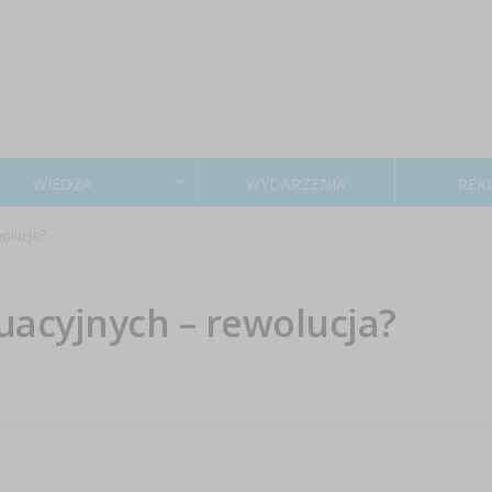
WIEDZA
WYDARZENIA
REK
olucja?
uacyjnych – rewolucja?