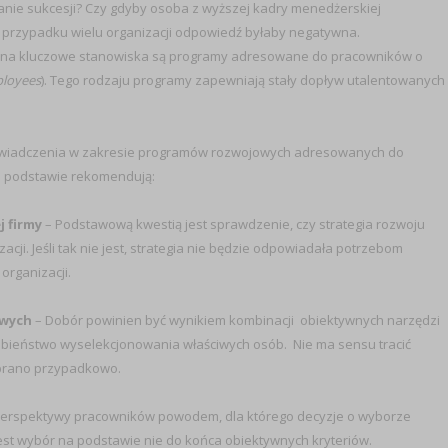
anie sukcesji? Czy gdyby osoba z wyższej kadry menedżerskiej
 W przypadku wielu organizacji odpowiedź byłaby negatywna.
w na kluczowe stanowiska są programy adresowane do pracowników o
ployees
). Tego rodzaju programy zapewniają stały dopływ utalentowanych
doświadczenia w zakresie programów rozwojowych adresowanych do
j podstawie rekomendują:
 firmy
– Podstawową kwestią jest sprawdzenie, czy strategia rozwoju
cji. Jeśli tak nie jest, strategia nie będzie odpowiadała potrzebom
 organizacji.
owych
– Dobór powinien być wynikiem kombinacji obiektywnych narzędzi
ieństwo wyselekcjonowania właściwych osób. Nie ma sensu tracić
ybrano przypadkowo.
 perspektywy pracowników powodem, dla którego decyzje o wyborze
st wybór na podstawie nie do końca obiektywnych kryteriów.