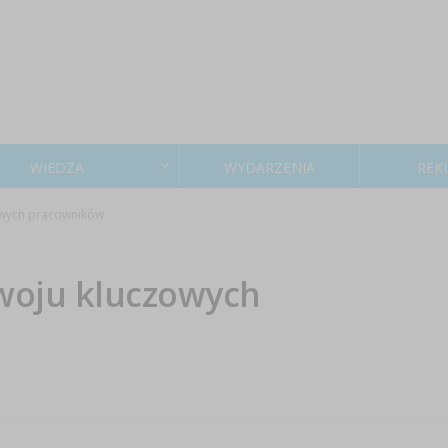
WIEDZA
WYDARZENIA
REK
owych pracowników
woju kluczowych