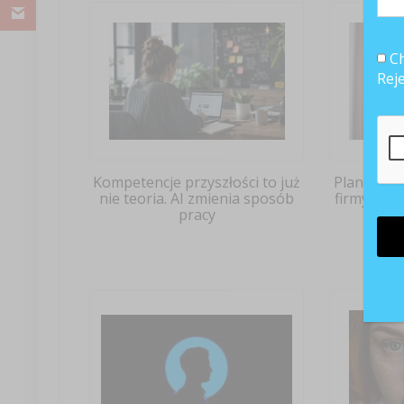
Ch
Rej
Kompetencje przyszłości to już
Planowani
nie teoria. AI zmienia sposób
firmy sta
pracy