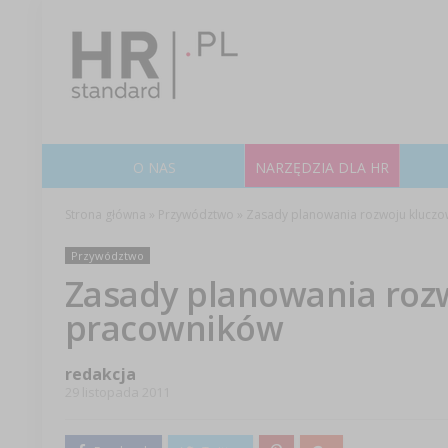
O NAS
NARZĘDZIA DLA HR
Strona główna
»
Przywództwo
»
Zasady planowania rozwoju klucz
Przywództwo
Zasady planowania roz
pracowników
redakcja
29 listopada 2011