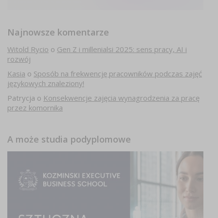
Najnowsze komentarze
Witold Rycio
o
Gen Z i millenialsi 2025: sens pracy, AI i
rozwój
Kasia
o
Sposób na frekwencję pracowników podczas zajęć
językowych znaleziony!
Patrycja
o
Konsekwencje zajęcia wynagrodzenia za pracę
przez komornika
A może studia podyplomowe