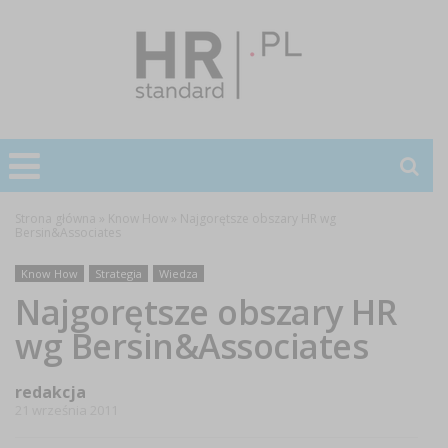
Strona główna
»
Know How
»
Najgorętsze obszary HR wg
Bersin&Associates
Know How
Strategia
Wiedza
Najgorętsze obszary HR
wg Bersin&Associates
redakcja
21 września 2011