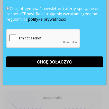
Chcę otrzymywać newsletter i oferty specjalne od
zespołu EBnavi. Rejestrując się wyrażam zgodę na
regulamin i
politykę prywatności
Najnowsze artykuły
Paraliż decyzyjny w firmach. Dlaczego ostrożność hamuje
rozwój?
Pracownicy 45+. Czy firmy są gotowe na starzejące się
kadry?
AI w rekrutacji. 74% kandydatów korzysta ze sztucznej
inteligencji
POLECANE RAPORTY