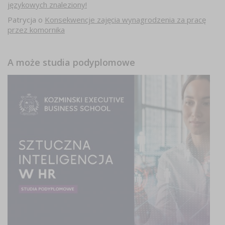
językowych znaleziony!
Patrycja
o
Konsekwencje zajęcia wynagrodzenia za pracę
przez komornika
A może studia podyplomowe