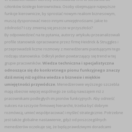
członków ścisłego kierownictwa. Osoby obejmujące najwyższe
funkcje kierownicze, by sprostać nowym realiom biznesowym,
muszą dysponować nieco innymi umiejętnościami. Jakie to
zdolności? I czy zmienią się jeszcze w przyszłości?
By odpowiedzieć na te pytania, autorzy artykułu przeanalizowali
profile stanowisk opracowane przez firmę Heidrick & Struggles i
przeprowadzili liczne rozmowy z menedżerami piastującymi tego
rodzaju stanowiska. Odkryli jeden powtarzający się trend w tej
grupie pracowników.
Wiedza techniczna i specjalistyczna
odnosząca się do konkretnego pionu funkcyjnego znaczy
dziś mniej niż ogólna wiedza o biznesie i miękkie
umiejętności przywódcze.
Menedżerowie wyższego szczebla
mają obecnie więcej wspólnego ze sobą nawzajem niż z
pracownikami podległych im pionów funkcyjnych. Aby odnieść
sukces na szczycie firmowej hierarchii, trzeba być dobrym
rozmówcą, umieć współpracować i myśleć strategicznie. Potrzebne
jest także globalne nastawienie, gdyż od poszczególnych
menedżerów oczekuje się, że będą prawdziwymi doradcami