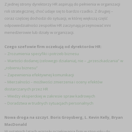
Z jednej strony dyrektorzy HR aspirują do pełnienia w organizacji
roli strategicznej, choć udaje się to bardzo rzadko. Z drugiej –
coraz częściej dochodzi do sytuacji, w której większą część
odpowiedzialności zespołów HR zaczynają przejmować inni
menedżerowie lub działy w organizacji.
Czego szefowie firm oczekują od dyrektorów HR:
–
Zrozumienia specyfiki i potrzeb biznesu
–
Wartości dodanej (celowego działania), nie – „przeszkadzania” w
„robieniu biznesu”
–
Zapewnienia efektywnej komunikacji
–
Mierzalności – możliwości zmierzenia i oceny efektów
dostarczanych przez HR
–
Wiedzy eksperckiej w zakresie spraw kadrowych
–
Doradztwa w trudnych sytuacjach personalnych
Nowa droga na szczyt. Boris Groysberg, L. Kevin Kelly, Bryan
MacDonald
W ostatnich latach wzrosły oczekiwania firm w stosunku do