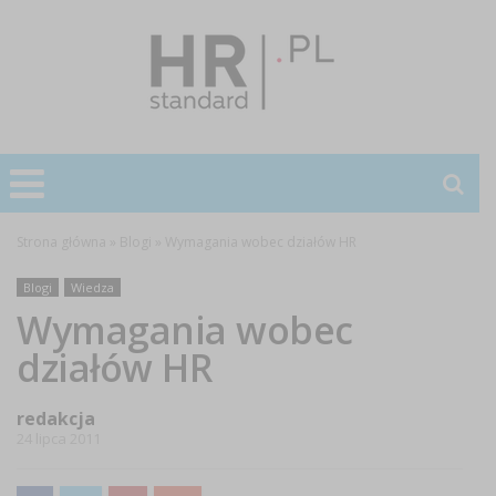
Strona główna
»
Blogi
»
Wymagania wobec działów HR
Blogi
Wiedza
Wymagania wobec
działów HR
redakcja
24 lipca 2011