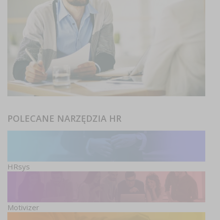
POLECANE NARZĘDZIA HR
HRsys
Motivizer