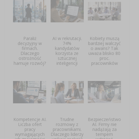
Paraliż
AI w rekrutacji.
Kobiety muszą
decyzyjny w
74%
bardziej walczyć
firmach.
kandydatów
o awans? Tak
Dlaczego
korzysta ze
uważa blisko 80
ostrożność
sztucznej
proc.
hamuje rozwój?
inteligencji
pracowników
Kompetencje AI.
Trudne
Bezpieczeństwo
Liczba ofert
rozmowy z
AI. Firmy nie
pracy
pracownikami.
nadążają za
wymagających
Dlaczego liderzy
tempem