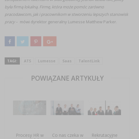
była firmą lokalną. Firmę, która może pomóc zarówno
pracodawcom, jak i pracownikom w stworzeniu lepszych stanowisk
pracy
– mówi dyrektor generalny Lumesse Matthew Parker.
TAGI:
ATS
Lumesse
Saas
TalentLink
POWIĄZANE ARTYKUŁY
Procesy HR w
Co nas czeka w
Rekrutacyjne