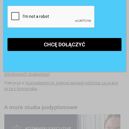
Najnowsze komentarze
Witold Rycio
o
Gen Z i millenialsi 2025: sens pracy, AI i
rozwój
Kasia
o
Sposób na frekwencję pracowników podczas zajęć
językowych znaleziony!
Patrycja
o
Konsekwencje zajęcia wynagrodzenia za pracę
przez komornika
A może studia podyplomowe