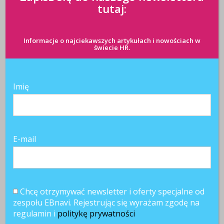
Pracownicy 45+. Czy firmy są gotowe na starzejące się
tutaj:
kadry?
AI w rekrutacji. 74% kandydatów korzysta ze sztucznej
inteligencji
Informacje o najciekawszych artykułach i nowościach w
świecie HR.
POLECANE RAPORTY
Imię
E-mail
Chcę otrzymywać newsletter i oferty specjalne od
zespołu EBnavi. Rejestrując się wyrażam zgodę na
regulamin i
politykę prywatności