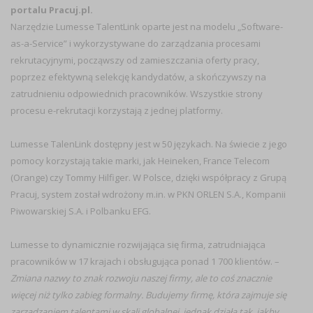
portalu Pracuj.pl.
Narzędzie Lumesse TalentLink oparte jest na modelu „Software-
as-a-Service”
i wykorzystywane do zarządzania procesami
rekrutacyjnymi, począwszy od zamieszczania oferty pracy,
poprzez efektywną selekcję kandydatów, a skończywszy na
zatrudnieniu odpowiednich pracowników. Wszystkie strony
procesu e-rekrutacji korzystają z jednej platformy.
Lumesse TalenLink dostępny jest w 50 językach. Na świecie z jego
pomocy korzystają takie marki, jak Heineken, France Telecom
(Orange) czy Tommy Hilfiger. W Polsce, dzięki współpracy z Grupą
Pracuj, system został wdrożony m.in. w PKN ORLEN S.A., Kompanii
Piwowarskiej S.A. i Polbanku EFG.
Lumesse to dynamicznie rozwijająca się firma, zatrudniająca
pracowników w 17 krajach i obsługująca ponad 1 700 klientów. –
Zmiana nazwy to znak rozwoju naszej firmy, ale to coś znacznie
więcej niż tylko zabieg formalny. Budujemy firmę, która zajmuje się
zarządzaniem talentami w skali globalnej, jednak działa tak, jakby