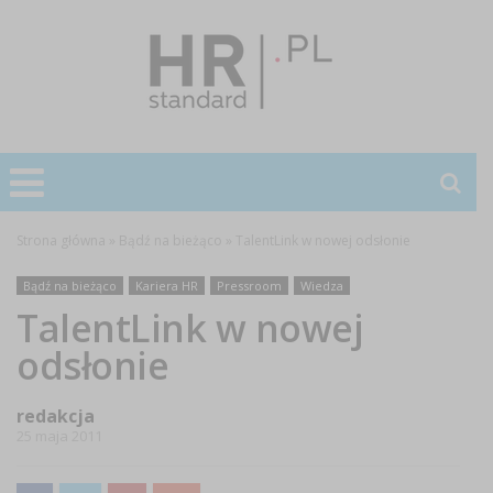
Strona główna
»
Bądź na bieżąco
»
TalentLink w nowej odsłonie
Bądź na bieżąco
Kariera HR
Pressroom
Wiedza
TalentLink w nowej
odsłonie
redakcja
25 maja 2011