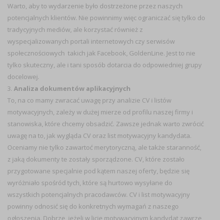
Warto, aby to wydarzenie było dostrzeżone przez naszych
potencjalnych klientów. Nie powinnimy więc ograniczać się tylko do
tradycyjnych mediów, ale korzystać również z
wyspecjalizowanych portali internetowych czy serwisów
społecznościowych takich jak Facebook, GoldenLine. Jest to nie
tylko skuteczny, ale i tani sposób dotarcia do odpowiedniej grupy
docelowej.
3.
Analiza dokumentów aplikacyjnych
To, na co mamy zwracać uwagę przy analizie CV i listów
motywacyjnych, zależy w dużej mierze od profilu naszej firmy i
stanowiska, które chcemy obsadzić. Zawsze jednak warto zwrócić
uwagę na to, jak wygląda CV oraz list motywacyjny kandydata.
Oceniamy nie tylko zawartoć merytoryczną, ale także staranność,
z jaką dokumenty te zostały sporządzone. CV, które zostało
przygotowane specjalnie pod kątem naszej oferty, będzie się
wyróżniało spośród tych, które są hurtowo wysyłane do
wszystkich potencjalnych pracodawców. CV i list motywacyjny
powinny odnosić się do konkretnych wymagań z naszego
ogłoszenia. Dobrze, jeżeli w licie motywacyjnym kandydat zawrze