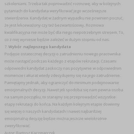
szkoleniami. Trzeba tak poprowadzić rozmowę, aby w kolejnych
pytaniach do kandydata weryfikować jego wcześniejsze
stwierdzenia. Kandydat w żadnym wypadku nie powinien poczuć,
że jest lekceważony czy też bezwartościowy. Rozmowa
kwalifikacyjna nie może być dla niego niepotrzebnym stresem. To,
co z niej wyniesie będzie zależeć w dużym stopniu od nas.
7.
Wybór najlepszego kandydata
Podjęcie ostatecznej decyzji o zatrudnieniu nowego pracownika
może nastąpić podczas każdego z etapów rekrutacji. Czasami
odpowiedni kandydat zaskoczy nas pozytywnie w odpowiednim
momencie i akurat wtedy zdecydujemy się na jego zatrudnienie.
Pamiętajmy jednak, aby ograniczyć do minimum podejmowanie
emocjonalnych decyzji. Nawet jeli spodoba się nam pewna osoba
na samym początku, to starajmy się przeprowadzić wszystkie
etapy rekrutacji do końca. Na każdym kolejnym etapie dowiemy
się więcej o naszych kandydatach i nawet najbardziej
emocjonalną decyzję będzie można jeszcze wielokrotnie
zweryfikować.
Autor: Bartosz Kaczmarczyk