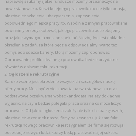
naprawdę szukamy i jakie fundusze możemy przeznaczyć na
nowe stanowisko. Koszt kolejnego pracownika to nie tylko pensja,
ale również szkolenia, ubezpieczenia, zapewnienie
odpowiedniego miejsca pracy itp. Wspólnie z innymi pracownikami
powinnimy przedyskutować, jakiego pracownika potrzebujemy
oraz jakie wymagania musi on spełniać. Niezbędne jest dokładne
określenie zadań, za które będzie odpowiedzialny. Warto też
pomyśleć o ścieżce kariery, którą możemy zaproponować.
Opracowanie profilu idealnego pracownika będzie przydatne
również w dalszym toku rekrutacji.
2.
Ogłoszenie rekrutacyjne
Bardzo ważne jest określenie wszystkich szczegółów naszej
oferty pracy. Musi być w niej zawarta nazwa stanowiska oraz
podstawowe oczekiwania wobec kandydata. Należy dokładnie
wyjaśnić, na czym będzie polegała praca oraz na co może liczyć
pracownik. Od jakoci ogłoszenia zależy nie tylko liczba zgłoszeń,
ale również wizerunek naszej firmy na zewnątrz. Już sam fakt
rekrutacji nowego pracownika jest sygnałem, że firma się rozwija i
potrzebuje nowych ludzi, którzy będą pracować na jej sukces.