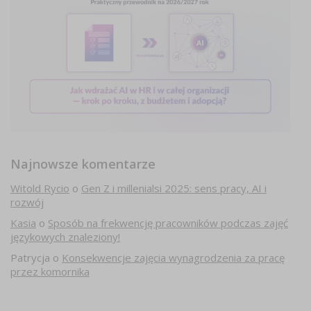
Najnowsze komentarze
Witold Rycio
o
Gen Z i millenialsi 2025: sens pracy, AI i
rozwój
Kasia
o
Sposób na frekwencję pracowników podczas zajęć
językowych znaleziony!
Patrycja
o
Konsekwencje zajęcia wynagrodzenia za pracę
przez komornika