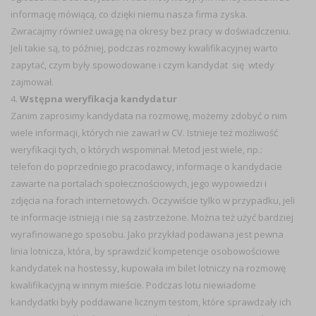
informację mówiącą, co dzięki niemu nasza firma zyska.
Zwracajmy również uwagę na okresy bez pracy w doświadczeniu.
Jeli takie są, to później, podczas rozmowy kwalifikacyjnej warto
zapytać, czym były spowodowane i czym kandydat się wtedy
zajmował.
4.
Wstępna weryfikacja kandydatur
Zanim zaprosimy kandydata na rozmowę, możemy zdobyć o nim
wiele informacji, których nie zawarł w CV. Istnieje też możliwość
weryfikacji tych, o których wspominał. Metod jest wiele, np.:
telefon do poprzedniego pracodawcy, informacje o kandydacie
zawarte na portalach społecznościowych, jego wypowiedzi i
zdjęcia na forach internetowych. Oczywiście tylko w przypadku, jeli
te informacje istnieją i nie są zastrzeżone. Można też użyć bardziej
wyrafinowanego sposobu. Jako przykład podawana jest pewna
linia lotnicza, która, by sprawdzić kompetencje osobowościowe
kandydatek na hostessy, kupowała im bilet lotniczy na rozmowę
kwalifikacyjną w innym mieście. Podczas lotu niewiadome
kandydatki były poddawane licznym testom, które sprawdzały ich