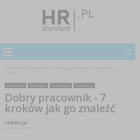
Strona główna
»
Know How
»
Dobry pracownik - 7 kroków jak go
znaleźć
Know How
Narzędzia
Pressroom
Rekrutacja
Dobry pracownik - 7
kroków jak go znaleźć
redakcja
23 marca 2011