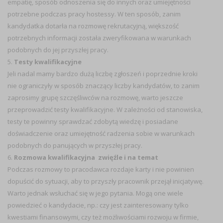
empatię, sposób odnoszenia się do innych oraz umiejętności
potrzebne podczas pracy hostessy. W ten sposób, zanim
kandydatka dotarła na rozmowę rekrutacyjną, większość
potrzebnych informacji została zweryfikowana w warunkach
podobnych do jej przyszłej pracy.
5.
Testy kwalifikacyjne
Jeli nadal mamy bardzo dużą liczbę zgłoszeń i poprzednie kroki
nie ograniczyły w sposób znaczący liczby kandydatów, to zanim
zaprosimy grupę szczęśliwców na rozmowę, warto jeszcze
przeprowadzić testy kwalifikacyjne. W zależności od stanowiska,
testy te powinny sprawdzać zdobytą wiedzę i posiadane
doświadczenie oraz umiejętność radzenia sobie w warunkach
podobnych do panujących w przyszłej pracy.
6.
Rozmowa kwalifikacyjna  zwięźle i na temat
Podczas rozmowy to pracodawca rozdaje karty i nie powinien
dopuścić do sytuacji, aby to przyszły pracownik przejął inicjatywę.
Warto jednak wsłuchać się w jego pytania. Mogą one wiele
powiedzieć o kandydacie, np.: czy jest zainteresowany tylko
kwestiami finansowymi, czy też możliwościami rozwoju w firmie,