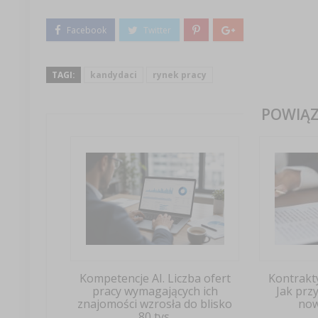
TAGI:
kandydaci
rynek pracy
POWIĄZ
Kompetencje AI. Liczba ofert
Kontrakt
pracy wymagających ich
Jak prz
znajomości wzrosła do blisko
now
80 tys.