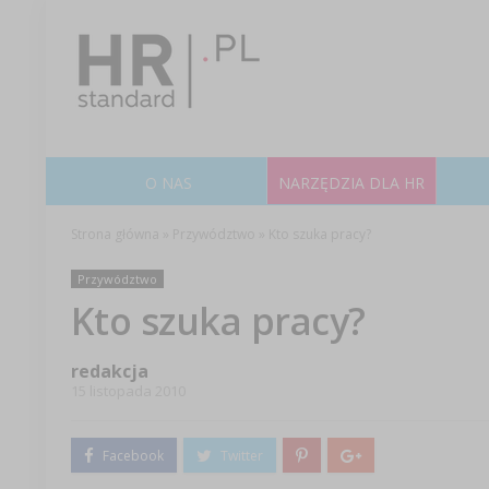
O NAS
NARZĘDZIA DLA HR
Strona główna
»
Przywództwo
»
Kto szuka pracy?
Przywództwo
Kto szuka pracy?
redakcja
15 listopada 2010