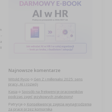
im
 –
na
II
Najnowsze komentarze
Witold Rycio
o
Gen Z i millenialsi 2025: sens
pracy, AI i rozwój
Kasia
o
Sposób na frekwencję pracowników
podczas zajęć językowych znaleziony!
Patrycja
o
Konsekwencje zajęcia wynagrodzenia
za pracę przez komornika