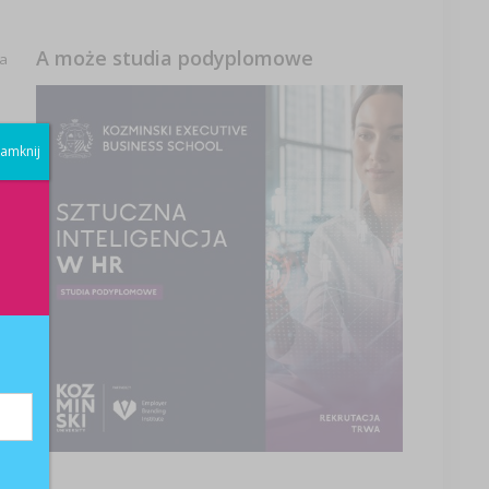
A może studia podyplomowe
ma
amknij
y