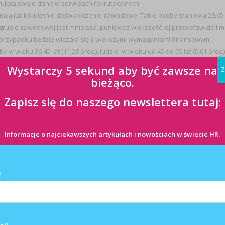
trującą swoje dane w serwisach rekrutacyjnych.
zy mają już kilkuletnie doświadczenie zawodowe. Takie osoby stanowią 29,65
 grupie zawodowej jest mniejsza, ponieważ większość jej przedstawicieli 
przypadku będzie wiązała się z większymi wymaganiami finansowymi.
 wieku 36-45 lat (11,28 proc.), ludzie w wieku od 45 do 55 lat (5,61 proc.)
Wystarczy 5 sekund aby być zawsze na
Z
bieżąco.
Zapisz się do naszego newslettera tutaj:
ch od początku 2010 roku w serwisie Szybkopraca.pl stanowoią
Informacje o najciekawszych artykułach i nowościach w świecie HR.
diujące zaocznie lub wieczorowo, jak i młodzi ludzie, którzy nie
 z wykształceniem średnim.
niem wyższym. Są to najczęściej młodzi ludzie, którzy niedawno uzyskali
ształceniem zawodowym (16,46 proc.), do których najczęściej należą osob
ę
jalne (6,63 proc.) i podstawowe (3,20 proc.).