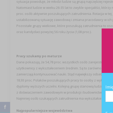
sytuacja powoduje, że młodzi ludzie są grupą najczęściej rejes
Natomiast ludzie w wieku 26-35 lat to zwykle specjaliści, któr
proc. osób aktywnie poszukujących zatrudnienia. Rotacja w tej
ustabilizowaną sytuację zawodową i zmiana pracodawcy w ich 
Pozostałe grupy wiekowe, które poszukują zatrudnienia to osoby w
oraz kandydaci powyżej 56 roku życia (1,08 proc.).
Pracy szukamy po maturze
Dane pokazują, że 54,78 proc. wszystkich osób zarejestrowany
użytkownicy z wykształeceniem średnim. Są to zarówno osoby stu
zamierzają kontynuuować nauki. Stąd największy odsetek osób
18,93 proc. Polaków poszukujących pracy to osoby z wykształce
dyplomy wyższych uczelni. Kolejną grupę stanowią ludzie z wyk
Imi
z doświaczeniem zawodowym w produkcji i budownictwie.
Najmniej osób szukających zatrudnienia ma wykształcenie gimnaz
Najpopularniejsze województwa