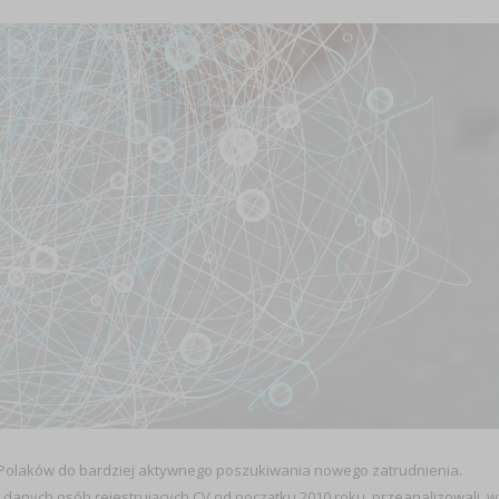
Polaków do bardziej aktywnego poszukiwania nowego zatrudnienia.
 danych osób rejestrujących CV od początku 2010 roku, przeanalizowali, w