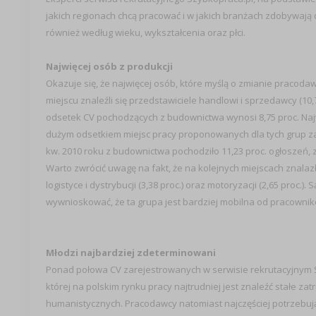
jakich regionach chcą pracować i w jakich branżach zdobywają
również według wieku, wykształcenia oraz płci.
Najwięcej osób z produkcji
Okazuje się, że najwięcej osób, które myślą o zmianie pracod
miejscu znaleźli się przedstawiciele handlowi i sprzedawcy (10,
odsetek CV pochodzących z budownictwa wynosi 8,75 proc. Na
dużym odsetkiem miejsc pracy proponowanych dla tych grup za
kw. 2010 roku z budownictwa pochodziło 11,23 proc. ogłoszeń, z 
Warto zwrócić uwagę na fakt, że na kolejnych miejscach znalazły 
logistyce i dystrybucji (3,38 proc.) oraz motoryzacji (2,65 proc
wywnioskować, że ta grupa jest bardziej mobilna od pracowni
Młodzi najbardziej zdeterminowani
Ponad połowa CV zarejestrowanych w serwisie rekrutacyjnym Sz
której na polskim rynku pracy najtrudniej jest znaleźć stałe z
humanistycznych. Pracodawcy natomiast najczęściej potrzebuj