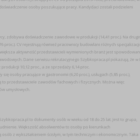
 doświadczenie osoby poszukujące pracy. Kandydaci zostali podzieleni
awcy, zdobywa doświadczenie zawodowe w produkcji (14,41 proc.). Na drug
76 proc.). CV rejestrują również pracownicy budowlani różnych specjalizacji
jwiększa aktywność przedstawicieli wymienionych branż jest spowodowa
wodowych. Dane serwisu rekrutacyjnego Szybkopraca.pl pokazują, że w I
produkcji 10,12 proc., a ze sprzedaży 6,14 proc.
się osoby pracujące w gastronomii (6,20 proc.), usługach (5,85 proc.),
.). Są to przedstawiciele zawodów fachowych i fizycznych. Można więc
ków umysłowych.
ybkopraca.pl to dokumenty osób w wieku od 18 do 25 lat. Jest to grupa,
atrudnienie. Większość absolwentów to osoby po kierunkach
ą osób z wykształceniem ścisłym, w tym techniczym i ekonomicznym. Taka