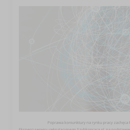
Poprawa koniunktury na rynku pracy zachęca 
Eksperci serwisu rekrutacyjnego Szybkopraca.pl, na podstawie