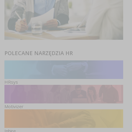
POLECANE NARZĘDZIA HR
HRsys
Motivizer
Inhire