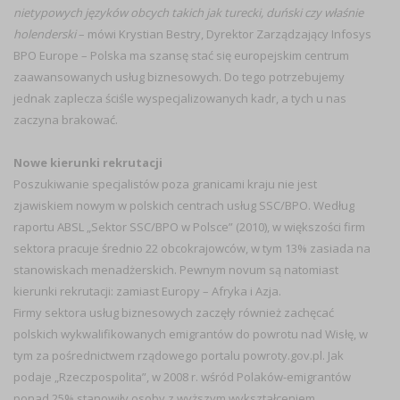
nietypowych języków obcych takich jak turecki, duński czy właśnie
holenderski
– mówi Krystian Bestry, Dyrektor Zarządzający Infosys
BPO Europe – Polska ma szansę stać się europejskim centrum
zaawansowanych usług biznesowych. Do tego potrzebujemy
jednak zaplecza ściśle wyspecjalizowanych kadr, a tych u nas
zaczyna brakować.
Nowe kierunki rekrutacji
Poszukiwanie specjalistów poza granicami kraju nie jest
zjawiskiem nowym w polskich centrach usług SSC/BPO. Według
raportu ABSL „Sektor SSC/BPO w Polsce” (2010), w większości firm
sektora pracuje średnio 22 obcokrajowców, w tym 13% zasiada na
stanowiskach menadżerskich. Pewnym novum są natomiast
kierunki rekrutacji: zamiast Europy – Afryka i Azja.
Firmy sektora usług biznesowych zaczęły również zachęcać
polskich wykwalifikowanych emigrantów do powrotu nad Wisłę, w
tym za pośrednictwem rządowego portalu powroty.gov.pl. Jak
podaje „Rzeczpospolita”, w 2008 r. wśród Polaków-emigrantów
ponad 25% stanowiły osoby z wyższym wykształceniem.