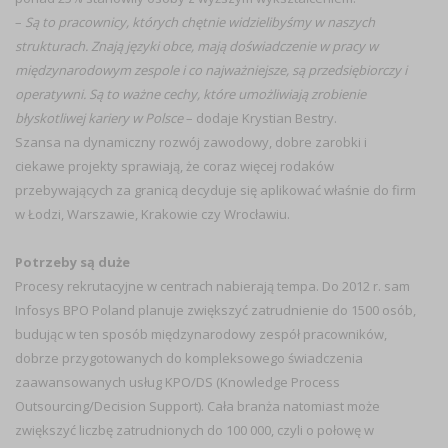
–
Są to pracownicy, których chętnie widzielibyśmy w naszych
strukturach. Znają języki obce, mają doświadczenie w pracy w
międzynarodowym zespole i co najważniejsze, są przedsiębiorczy i
operatywni. Są to ważne cechy, które umożliwiają zrobienie
błyskotliwej kariery w Polsce
– dodaje Krystian Bestry.
Szansa na dynamiczny rozwój zawodowy, dobre zarobki i
ciekawe projekty sprawiają, że coraz więcej rodaków
przebywających za granicą decyduje się aplikować właśnie do firm
w Łodzi, Warszawie, Krakowie czy Wrocławiu.
Potrzeby są duże
Procesy rekrutacyjne w centrach nabierają tempa. Do 2012 r. sam
Infosys BPO Poland planuje zwiększyć zatrudnienie do 1500 osób,
budując w ten sposób międzynarodowy zespół pracowników,
dobrze przygotowanych do kompleksowego świadczenia
zaawansowanych usług KPO/DS (Knowledge Process
Outsourcing/Decision Support). Cała branża natomiast może
zwiększyć liczbę zatrudnionych do 100 000, czyli o połowę w