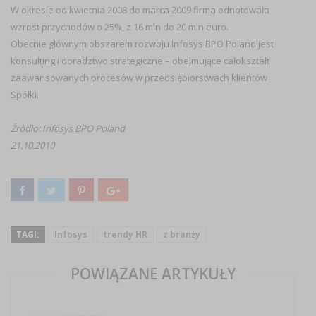
W okresie od kwietnia 2008 do marca 2009 firma odnotowała
wzrost przychodów o 25%, z 16 mln do 20 mln euro.
Obecnie głównym obszarem rozwoju Infosys BPO Poland jest
konsulting i doradztwo strategiczne – obejmujące całokształt
zaawansowanych procesów w przedsiębiorstwach klientów
Spółki.
Źródło: Infosys BPO Poland
21.10.2010
TAGI:
Infosys
trendy HR
z branży
POWIĄZANE ARTYKUŁY