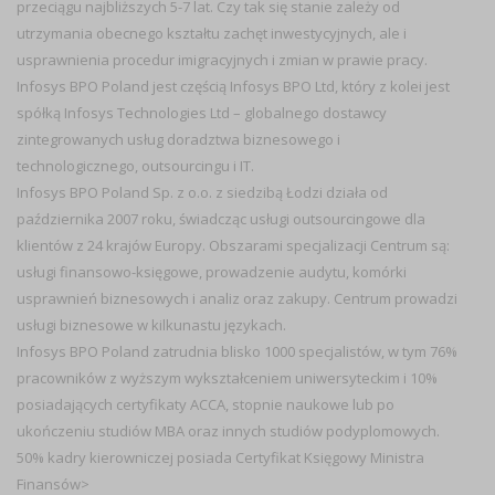
przeciągu najbliższych 5-7 lat. Czy tak się stanie zależy od
utrzymania obecnego kształtu zachęt inwestycyjnych, ale i
usprawnienia procedur imigracyjnych i zmian w prawie pracy.
Infosys BPO Poland jest częścią Infosys BPO Ltd, który z kolei jest
spółką Infosys Technologies Ltd – globalnego dostawcy
zintegrowanych usług doradztwa biznesowego i
technologicznego, outsourcingu i IT.
Infosys BPO Poland Sp. z o.o. z siedzibą Łodzi działa od
października 2007 roku, świadcząc usługi outsourcingowe dla
klientów z 24 krajów Europy. Obszarami specjalizacji Centrum są:
usługi finansowo-księgowe, prowadzenie audytu, komórki
usprawnień biznesowych i analiz oraz zakupy. Centrum prowadzi
usługi biznesowe w kilkunastu językach.
Infosys BPO Poland zatrudnia blisko 1000 specjalistów, w tym 76%
pracowników z wyższym wykształceniem uniwersyteckim i 10%
posiadających certyfikaty ACCA, stopnie naukowe lub po
ukończeniu studiów MBA oraz innych studiów podyplomowych.
50% kadry kierowniczej posiada Certyfikat Księgowy Ministra
Finansów>