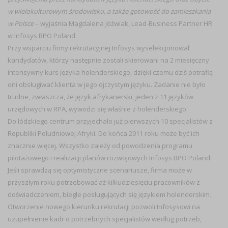
w wielokulturowym środowisku, a także gotowość do zamieszkania
w Polsce
– wyjaśnia Magdalena Jóźwiak, Lead-Business Partner HR
w Infosys BPO Poland.
Przy wsparciu firmy rekrutacyjnej Infosys wyselekcjonował
kandydatów, którzy następnie zostali skierowani na 2 miesięczny
intensywny kurs języka holenderskiego, dzięki czemu dziś potrafią
oni obsługiwać klienta w jego ojczystym języku. Zadanie nie było
trudne, zwłaszcza, że język afrykanerski, jeden z 11 języków
urzędowych w RPA, wywodzi się właśnie z holenderskiego.
Do łódzkiego centrum przyjechało już pierwszych 10 specjalistów z
Republiki Południowej Afryki. Do końca 2011 roku może być ich
znacznie więcej. Wszystko zależy od powodzenia programu
pilotażowego i realizacji planów rozwojowych Infosys BPO Poland.
Jeśli sprawdzą się optymistyczne scenariusze, firma może w
przyszłym roku potrzebować aż kilkudziesięciu pracowników z
doświadczeniem, biegle posługujących się językiem holenderskim.
Otworzenie nowego kierunku rekrutacji pozwoli Infosysowi na
uzupełnienie kadr o potrzebnych specjalistów według potrzeb,