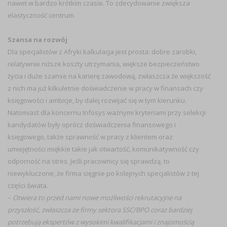
nawet w bardzo krótkim czasie. To zdecydowanie zwiększa
elastyczność centrum.
Szansa na rozwój
Dla specjalistów z Afryki kalkulacja jest prosta: dobre zarobki,
relatywnie niższe koszty utrzymania, większe bezpieczeństwo
życia i duże szanse na karierę zawodową, zwłaszcza że większość
z nich ma już kilkuletnie doświadczenie w pracy w finansach czy
księgowości i ambicje, by dalej rozwijać się w tym kierunku.
Natomiast dla koncernu Infosys ważnymi kryteriami przy selekcji
kandydatów były oprócz doświadczenia finansowego i
księgowego, także sprawność w pracy z klientem oraz
umiejętności miękkie takie jak otwartość, komunikatywność czy
odporność na stres. Jeśli pracownicy się sprawdzą, to
niewykluczone, że firma sięgnie po kolejnych specjalistów z tej
części świata.
–
Otwiera to przed nami nowe możliwości rekrutacyjne na
przyszłość, zwłaszcza że firmy sektora SSC/BPO coraz bardziej
potrzebują ekspertów z wysokimi kwalifikacjami i znajomością