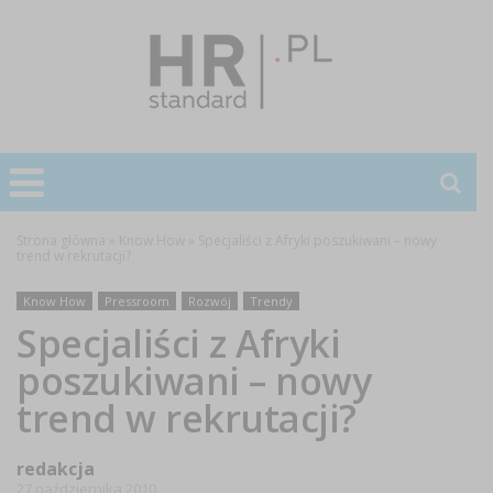
Strona główna
»
Know How
»
Specjaliści z Afryki poszukiwani – nowy
trend w rekrutacji?
Know How
Pressroom
Rozwój
Trendy
Specjaliści z Afryki
poszukiwani – nowy
trend w rekrutacji?
redakcja
27 października 2010