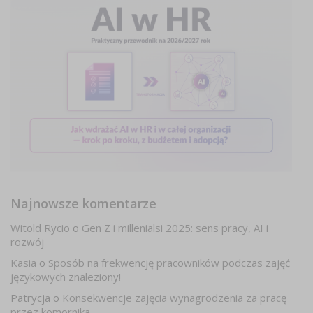
Najnowsze komentarze
Witold Rycio
o
Gen Z i millenialsi 2025: sens pracy, AI i
rozwój
Kasia
o
Sposób na frekwencję pracowników podczas zajęć
językowych znaleziony!
Patrycja
o
Konsekwencje zajęcia wynagrodzenia za pracę
przez komornika