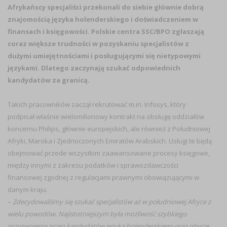
Afrykańscy specjaliści przekonali do siebie głównie dobrą
znajomością języka holenderskiego i doświadczeniem w
finansach i księgowości. Polskie centra SSC/BPO zgłaszają
coraz większe trudności w pozyskaniu specjalistów z
dużymi umiejętnościami i posługującymi się nietypowymi
językami. Dlatego zaczynają szukać odpowiednich
kandydatów za granicą.
Takich pracowników zaczął rekrutować m.in. Infosys, który
podpisał właśnie wielomilionowy kontrakt na obsługę oddziałów
koncernu Philips, głównie europejskich, ale również z Południowej
Afryki, Maroka i Zjednoczonych Emiratów Arabskich. Usługi te będą
obejmować przede wszystkim zaawansowane procesy księgowe,
między innymi z zakresu podatków i sprawozdawczości
finansowej zgodnej z regulacjami prawnymi obowiązującymi w
danym kraju.
–
Zdecydowaliśmy się szukać specjalistów aż w południowej Afryce z
wielu powodów. Najistotniejszym była możliwość szybkiego
przyswojenia przez kandydatów języka holenderskiego oraz obycie