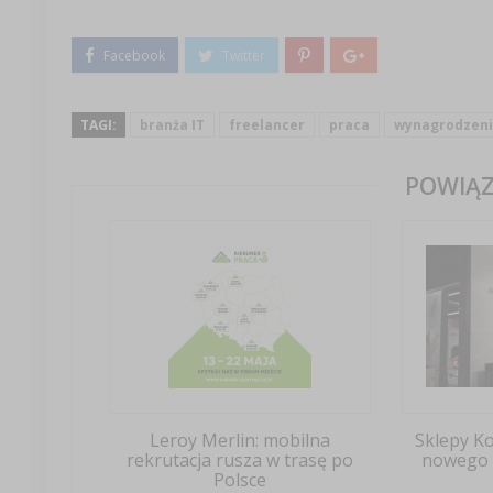
TAGI:
branża IT
freelancer
praca
wynagrodzeni
POWIĄZ
Leroy Merlin: mobilna
Sklepy K
rekrutacja rusza w trasę po
nowego 
Polsce