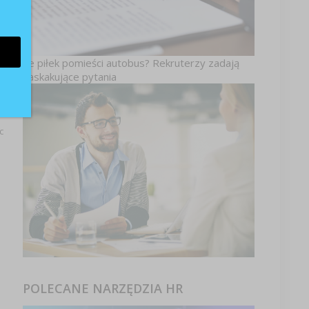
Ile piłek pomieści autobus? Rekruterzy zadają
zaskakujące pytania
c
POLECANE NARZĘDZIA HR