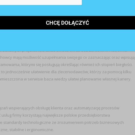
wcale takie nie jest. Niemniej jednak w internecie można znaleźć
wanie wszystkich kosztów ponoszonych przy wykonywaniu zlecenia (np.
wiednich zleceń nikt freelancerowi nie płaci. Korzystanie z usług
 ciekawych projektów, a także skraca okres bez zarobków. Platforma
Fachowcy mają możliwość uzupełniania swojego cv zaznaczając oraz wpisują
ramowania, którymi się posługują określając również ich stopień biegłości.
to jednocześnie ułatwienie dla zleceniodawców, którzy za pomocą kilku
mieszczona w serwisie baza wiedzy ułatwi planowanie własnej kariery.
wiązań wspierających obsługę klienta oraz automatyzację procesów
usług firmy korzystają największe polskie przedsiębiorstwa
sze standardy technologiczne ze zrozumieniem potrzeb biznesowych
czne, stabilne i ergonomiczne.