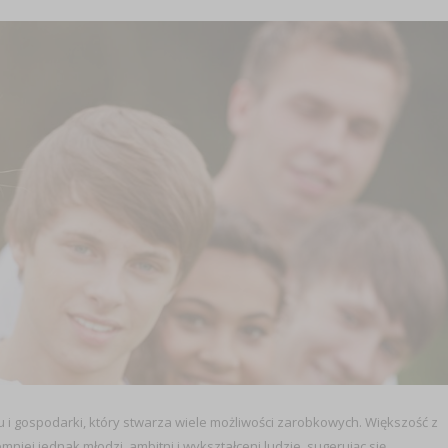
ku i gospodarki, który stwarza wiele możliwości zarobkowych. Większość z
emniej jednak młodzi, ambitni i wykształceni ludzie, sugerując się