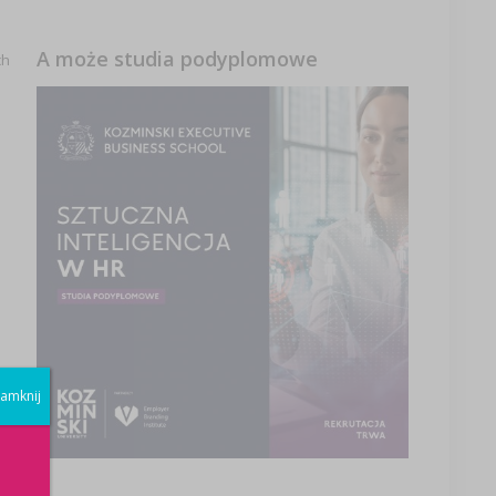
A może studia podyplomowe
ch
o
amknij