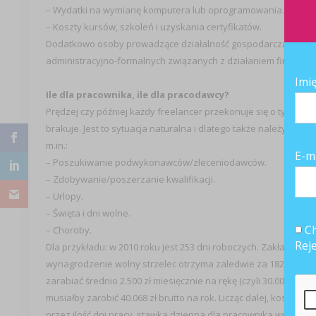
– Wydatki na wymianę komputera lub oprogramowania.
– Koszty kursów, szkoleń i uzyskania certyfikatów.
Dodatkowo osoby prowadzące działalność gospodarczą powinny
administracyjno-formalnych związanych z działaniem firmy.
Imi
Ile dla pracownika, ile dla pracodawcy?
Prędzej czy później każdy freelancer przekonuje się o tym, że o
brakuje. Jest to sytuacja naturalna i dlatego także należy ją uwz
m.in.:
E-m
– Poszukiwanie podwykonawców/zleceniodawców.
– Zdobywanie/poszerzanie kwalifikacji.
– Urlopy.
– Święta i dni wolne.
Ch
– Choroby.
Rej
Dla przykładu: w 2010 roku jest 253 dni roboczych. Zakładając, 
wynagrodzenie wolny strzelec otrzyma zaledwie za 182 dni pracy
zarabiać średnio 2.500 zł miesięcznie na rękę (czyli 30.000 zł 
musiałby zarobić 40.068 zł brutto na rok. Licząc dalej, koszt je
przez ilość dni pracy, stawka dzienna dla pracownika wyjdzie n