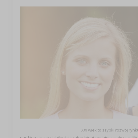
XXI wiek to szybki rozwój ryn
nas kierując się stabilnością zatrudnienia wybiera stały etat. Ni