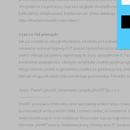
Wszystko to na pierwszy rzut oka wygląda skomplikowanie, ale 
kalkulatory dedykowane freelancerom, które ułatwiają zsumo
http://freelanceswitch.com/rates/
).
Czas to też pieniądz
Jak już zostało to zasygnalizowane, za okres poszukiwania odpo
serwisów outsourcingowych IT poszerza możliwości znalezienia
JAVEO oferuje bezpłatną rejestrację do bazy specjalistów IT. 
konkretne umiejętności, zdobyte certyfikaty a także języki prog
Mogą również podać sugerowaną stawkę za godzinę pracy. Jest 
kliknięć mogą odnaleźć odpowiedniego pracownika. Ponadto za
Autor: Paweł Cybulski, wiceprezes zarządu JAVART Sp. z o.o.
————————-
JAVART powstał w 2000 roku i jest specjalistą w tworzeniu roz
biznesowych w obszarach: CRM, Contact Center, e-commerce. Z 
telekomunikacyjne oraz instytucje finansowe. Łącząc najnow
klientów, JAVART tworzy światowej klasy rozwiązania IT: bezpie