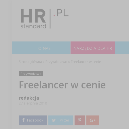
O NAS
NARZĘDZIA DLA HR
Strona główna
»
Przywództwo
»
Freelancer w cenie
Przywództwo
Freelancer w cenie
redakcja
27 sierpnia 2010