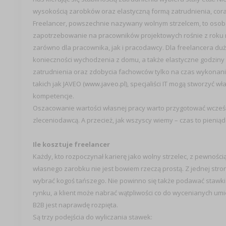
wysokością zarobków oraz elastyczną formą zatrudnienia, cora
Freelancer, powszechnie nazywany wolnym strzelcem, to osoba, k
zapotrzebowanie na pracowników projektowych rośnie z roku na
zarówno dla pracownika, jak i pracodawcy. Dla freelancera d
konieczności wychodzenia z domu, a także elastyczne godziny 
zatrudnienia oraz zdobycia fachowców tylko na czas wykonani
takich jak JAVEO (
www.javeo.pl
), specjaliści IT mogą stworzyć 
kompetencje.
Oszacowanie wartości własnej pracy warto przygotować wcześni
zleceniodawcą. A przecież, jak wszyscy wiemy – czas to pieniąd
Ile kosztuje freelancer
Każdy, kto rozpoczynał karierę jako wolny strzelec, z pewności
własnego zarobku nie jest bowiem rzeczą prostą. Z jednej stro
wybrać kogoś tańszego. Nie powinno się także podawać stawki 
rynku, a klient może nabrać wątpliwości co do wycenianych umie
B2B jest naprawdę rozpięta.
Są trzy podejścia do wyliczania stawek: