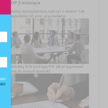
TOP 3 miesiąca
Kobiety muszą bardziej walczyć o awans? Tak
uważa blisko 80 proc. pracowników
o
Kontrakty B2B pod lupą PIP. Jak przygotować
firmę do nowych kontroli?
avi.
ści
e
y