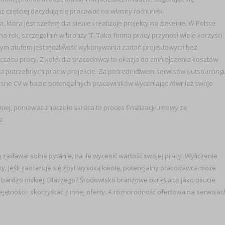
z częściej decydują się pracować na własny rachunek.
tóra jest szefem dla siebie i realizuje projekty na zlecenie. W Polsce
 rok, szczególnie w branży IT. Taka forma pracy przynosi wiele korzyści
użym atutem jest możliwość wykonywania zadań projektowych bez
czasu pracy. Z kolei dla pracodawcy to okazja do zmniejszenia kosztów
a potrzebnych prac w projekcie. Za pośrednictwem serwisów outsourcing
własne CV w bazie potencjalnych pracowników wyceniając również swoje
ej, ponieważ znacznie skraca to proces finalizacji umowy ze
z.
ą zadawał sobie pytanie, na ile wycenić wartość swojej pracy. Wyliczenie
ny, jeśli zaoferuje się zbyt wysoką kwotę, potencjalny pracodawca może
bardzo niskiej. Dlaczego? Środowisko branżowe określa to jako psucie
jętności i skorzystać z innej oferty. A różnorodność ofertowa na serwisac