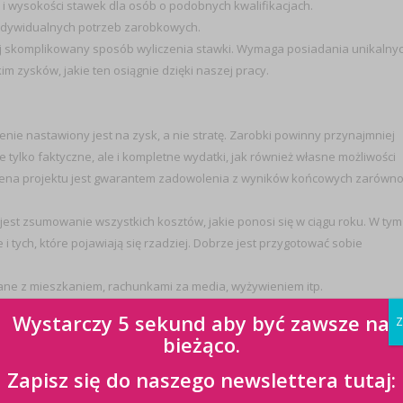
i wysokości stawek dla osób o podobnych kwalifikacjach.
indywidualnych potrzeb zarobkowych.
iej skomplikowany sposób wyliczenia stawki. Wymaga posiadania unikalny
m zysków, jakie ten osiągnie dzięki naszej pracy.
cenie nastawiony jest na zysk, a nie stratę. Zarobki powinny przynajmniej
 tylko faktyczne, ale i kompletne wydatki, jak również własne możliwości
ycena projektu jest gwarantem zadowolenia z wyników końcowych zarówn
st zsumowanie wszystkich kosztów, jakie ponosi się w ciągu roku. W tym
i tych, które pojawiają się rzadziej. Dobrze jest przygotować sobie
zane z mieszkaniem, rachunkami za media, wyżywieniem itp.
ści i mogą przekroczyć 50% kwoty na rękę, w celu ich określenia najlepiej
Wystarczy 5 sekund aby być zawsze na
Z
bieżąco.
dy, naprawy, parking, itp.
Zapisz się do naszego newslettera tutaj: