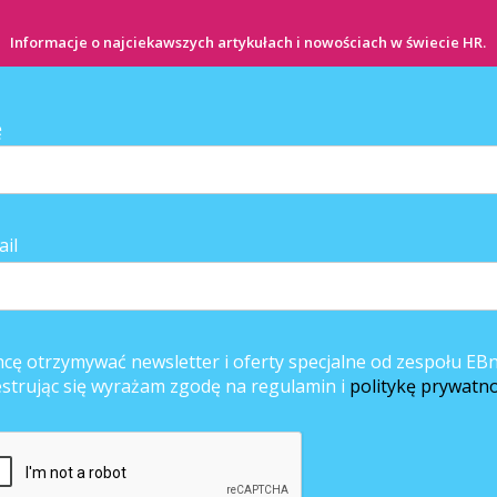
Informacje o najciekawszych artykułach i nowościach w świecie HR.
 uwzględnić koszt utrzymania biura, rachunkowości i innych spraw
ę
kresy wytężonej pracy przy projektach przeplatają się z tymi, gdy zadań
ględnić podczas wyliczania swojej stawki. Czas, za który klienci nie płacą, t
ail
cę otrzymywać newsletter i oferty specjalne od zespołu EBn
estrując się wyrażam zgodę na regulamin i
politykę prywatno
że urlopy w roku wyniosą 26 dni i ok. 20% pozostałego czasu, to rzeczywist
. W efekcie, jeżeli freelancer rozliczający się na umowę zlecenie chciałb
rocznie), to po uwzględnieniu konieczności odprowadzenia podatku i ZUS
go pracy dla pracodawcy wyniesie 47.484 zł. Dzieląc roczny zarobek brutto
a poziomie 220 zł przy koszcie dla pracodawcy w wysokości 258 zł.