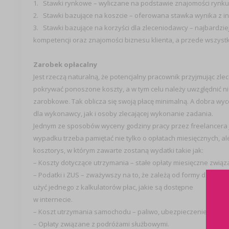
1. Stawki rynkowe – wyliczane na podstawie znajomości rynku 
2. Stawki bazujące na koszcie – oferowana stawka wynika z 
3. Stawki bazujące na korzyści dla zleceniodawcy – najbardz
kompetencji oraz znajomości biznesu klienta, a przede wszystki
Zarobek opłacalny
Jest rzeczą naturalną, że potencjalny pracownik przyjmując zle
pokrywać ponoszone koszty, a w tym celu należy uwzględnić nie
zarobkowe. Tak oblicza się swoją płacę minimalną. A dobra w
dla wykonawcy, jak i osoby zlecającej wykonanie zadania.
Jednym ze sposobów wyceny godziny pracy przez freelancera je
wypadku trzeba pamiętać nie tylko o opłatach miesięcznych, ale 
kosztorys, w którym zawarte zostaną wydatki takie jak:
– Koszty dotyczące utrzymania – stałe opłaty miesięczne zwią
– Podatki i ZUS – zważywszy na to, że zależą od formy działalno
użyć jednego z kalkulatorów płac, jakie są dostępne
w internecie.
– Koszt utrzymania samochodu – paliwo, ubezpieczenie, przeglą
– Opłaty związane z podróżami służbowymi.