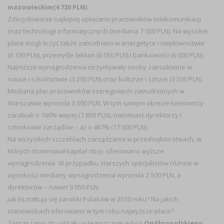
mazowieckim(4 720 PLN).
Zdecydowanie najlepiej opłacano pracowników telekomunikacji
oraz technologii informatycznych (mediana 7 000 PLN). Na wysokie
płace mogli liczyć także zatrudnieni w energetyce i ciepłownictwie
(6 100 PLN), przemyśle lekkim (6 050 PLN) i bankowości (6 000 PLN).
Najniższe wynagrodzenia otrzymywały osoby zatrudnione w
nauce i szkolnictwie (3 200 PLN) oraz kulturze i sztuce (3 500 PLN).
Mediana płac pracowników szeregowych zatrudnionych w
Warszawie wyniosła 3 000 PLN. W tym samym okresie kierownicy
zarabiali o 160% więcej (7 800 PLN), natomiast dyrektorzy i
członkowie zarządów – aż o 467% (17 000 PLN).
Na wszystkich szczeblach zarządzania w przedsiębiorstwach, w
których dominował kapitał obcy, oferowano wyższe
wynagrodzenia. W przypadku starszych specjalistów różnice w
wysokości mediany wynagrodzenia wyniosła 2 500 PLN, a
dyrektorów – nawet 9 050 PLN.
Jak kształtują się zarobki Polaków w 2010 roku? Na jakich
stanowiskach oferowano w tym roku najwyższe płace?
Zapraszamy do udziału w tegorocznej edycji
Ogólnopolskiego