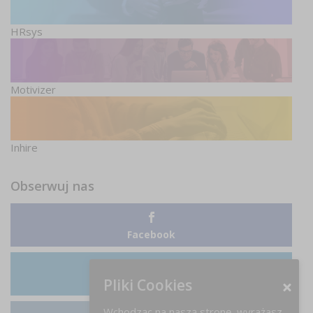
HRsys
Motivizer
Inhire
Obserwuj nas
Facebook
Pliki Cookies
LinkedIn
Wchodząc na naszą stronę, wyrażasz