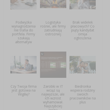
Podwyżka
Logistyka
Brak widełek
wynagrodzenia
rośnie, ale firmy
płacowych? Co
nie trafia do
zatrudniają
piąty kandydat
portfela. Firmy
ostrożniej
omija
szukają
ogłoszenia
alternatyw
Czy Twoja firma
Zarobki w IT
Biedronka
jest gotowa na
wciąż są
wspiera rodziny
Wigilię?
najwyższe, ale
swoich
ich wzrost
pracowników na
wyhamował.
plus
Najszybciej
rosną