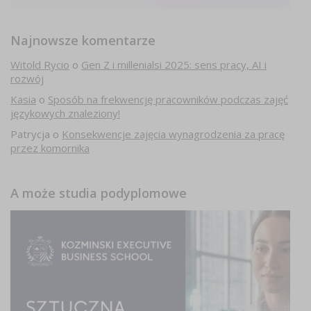
Najnowsze komentarze
Witold Rycio
o
Gen Z i millenialsi 2025: sens pracy, AI i
rozwój
Kasia
o
Sposób na frekwencję pracowników podczas zajęć
językowych znaleziony!
Patrycja
o
Konsekwencje zajęcia wynagrodzenia za pracę
przez komornika
A może studia podyplomowe