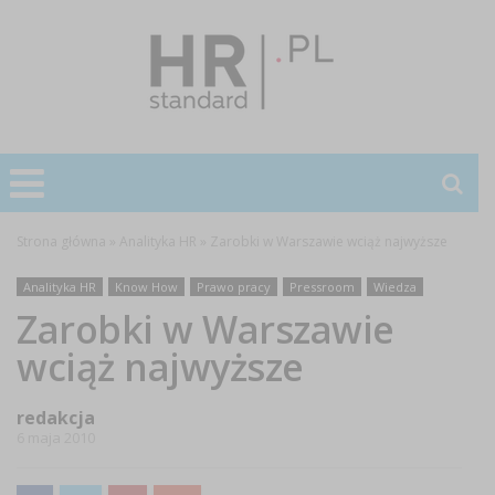
Strona główna
»
Analityka HR
»
Zarobki w Warszawie wciąż najwyższe
Analityka HR
Know How
Prawo pracy
Pressroom
Wiedza
Zarobki w Warszawie
wciąż najwyższe
redakcja
6 maja 2010