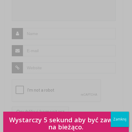
Wystarczy 5 sekund aby być zawsze
Zamknij
na bieżąco.