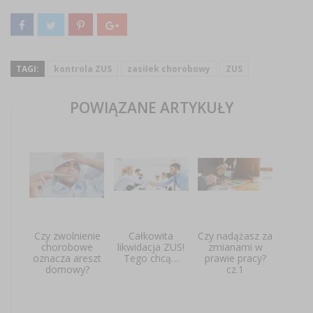
TAGI:
kontrola ZUS
zasiłek chorobowy
ZUS
POWIĄZANE ARTYKUŁY
Czy zwolnienie
Całkowita
Czy nadążasz za
chorobowe
likwidacja ZUS!
zmianami w
oznacza areszt
Tego chcą…
prawie pracy?
domowy?
cz.1