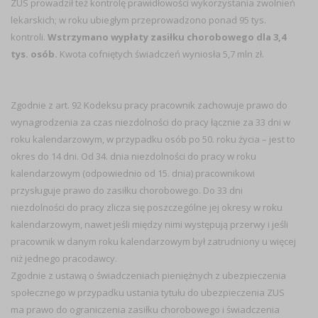
ZUS prowadził też kontrolę prawidłowości wykorzystania zwolnień
lekarskich; w roku ubiegłym przeprowadzono ponad 95 tys.
kontroli.
Wstrzymano wypłaty zasiłku chorobowego dla 3,4
tys. osób.
Kwota cofniętych świadczeń wyniosła 5,7 mln zł.
Zgodnie z art. 92 Kodeksu pracy pracownik zachowuje prawo do
wynagrodzenia za czas niezdolności do pracy łącznie za 33 dni w
roku kalendarzowym, w przypadku osób po 50. roku życia – jest to
okres do 14 dni. Od 34. dnia niezdolności do pracy w roku
kalendarzowym (odpowiednio od 15. dnia) pracownikowi
przysługuje prawo do zasiłku chorobowego. Do 33 dni
niezdolności do pracy zlicza się poszczególne jej okresy w roku
kalendarzowym, nawet jeśli między nimi występują przerwy i jeśli
pracownik w danym roku kalendarzowym był zatrudniony u więcej
niż jednego pracodawcy.
Zgodnie z ustawą o świadczeniach pieniężnych z ubezpieczenia
społecznego w przypadku ustania tytułu do ubezpieczenia ZUS
ma prawo do ograniczenia zasiłku chorobowego i świadczenia