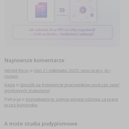
Najnowsze komentarze
Witold Rycio
o
Gen Z i millenialsi 2025: sens pracy, AI i
rozwój
Kasia
o
Sposób na frekwencję pracowników podczas zajęć
językowych znaleziony!
Patrycja
o
Konsekwencje zajęcia wynagrodzenia za pracę
przez komornika
A może studia podyplomowe