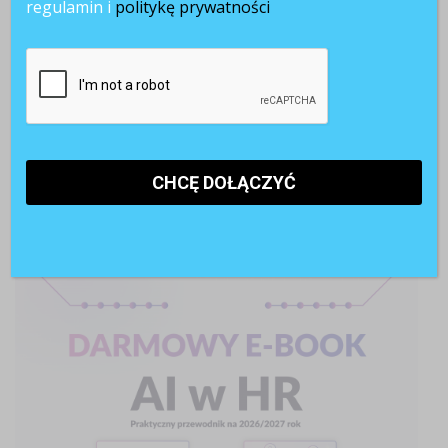
regulamin i
politykę prywatności
Paraliż decyzyjny w firmach. Dlaczego ostrożność hamuje
rozwój?
Pracownicy 45+. Czy firmy są gotowe na starzejące się
kadry?
AI w rekrutacji. 74% kandydatów korzysta ze sztucznej
inteligencji
POLECANE RAPORTY