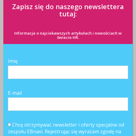
Zapisz się do naszego newslettera
tutaj:
Informacje o najciekawszych artykułach i nowościach w
świecie HR.
Imię
E-mail
Chcę otrzymywać newsletter i oferty specjalne od
Najnowsze artykuły
zespołu EBnavi. Rejestrując się wyrażam zgodę na