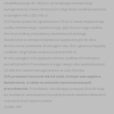
rehabilitacyjnego do 100 proc. przeciętnego miesięcznego
wynagrodzenia. Kwota obniżonych z tego tytułu zasiłków wyniosła
w ubiegłym roku 128,5 mln zł.
ZUS ma też prawo do ograniczenia o 25 proc. kwoty wypłacanego
zasiłku chorobowego i opiekuńczego, gdy chory w ciągu siedmiu
dni nie przedłoży pracodawcy zwolnienia lekarskiego.
Świadczenie w zmniejszonej kwocie wypłacane jest do dnia
dostarczenia zwolnienia. W ubiegłym roku ZUS ograniczył wypłatę
zasiłków z tego tytułu na łączną sumę 8,6 mln zł.
W roku ubiegłym ZUS wypłacił w formie zasiłków chorobowych
ponad 6,6 mld zł. Pracodawcy w ciągu całego roku wypłacili ponad
4,5 mld zł w ramach wynagrodzenia za czas choroby.
ZUS prowadzi kontrole wśród osób, którym sam wypłaca
świadczenia, a także na wniosek zainteresowanych
pracodawców
. Pracodawcy zatrudniający powyżej 20 osób mają
też możliwość samodzielnej formalnej kontroli zwolnień lekarskich
oraz kontroli ich wykorzystania.
Zródło: PAP