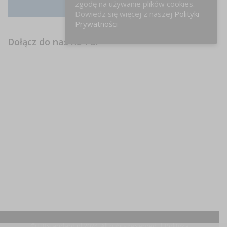
zgodę na używanie plików cookies.
Instagram
Dowiedz się więcej z naszej
Polityki
Prywatności
Dołącz do nas na FB!
© HRstandard.pl 2024, All rights reserved. |
Polityka