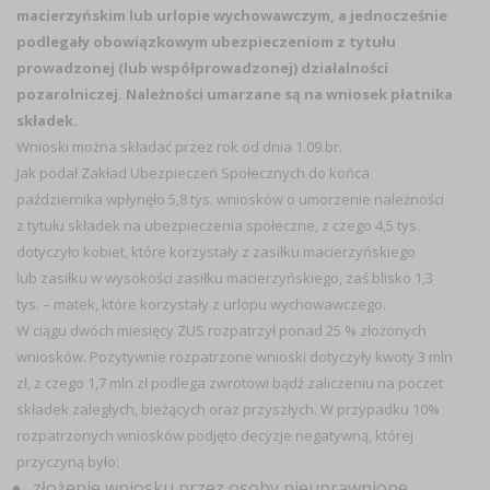
macierzyńskim lub urlopie wychowawczym, a jednocześnie
podlegały obowiązkowym ubezpieczeniom z tytułu
prowadzonej (lub współprowadzonej) działalności
pozarolniczej. Należności umarzane są na wniosek płatnika
składek.
Wnioski można składać przez rok od dnia 1.09.br.
Jak podał Zakład Ubezpieczeń Społecznych do końca
października wpłynęło 5,8 tys. wniosków o umorzenie należności
z tytułu składek na ubezpieczenia społeczne, z czego 4,5 tys.
dotyczyło kobiet, które korzystały z zasiłku macierzyńskiego
lub zasiłku w wysokości zasiłku macierzyńskiego, zaś blisko 1,3
tys. – matek, które korzystały z urlopu wychowawczego.
W ciągu dwóch miesięcy ZUS rozpatrzył ponad 25 % złożonych
wniosków. Pozytywnie rozpatrzone wnioski dotyczyły kwoty 3 mln
zł, z czego 1,7 mln zł podlega zwrotowi bądź zaliczeniu na poczet
składek zaległych, bieżących oraz przyszłych. W przypadku 10%
rozpatrzonych wniosków podjęto decyzje negatywną, której
przyczyną było:
złożenie wniosku przez osoby nieuprawnione,