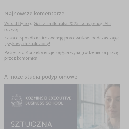
Najnowsze komentarze
Witold Rycio
o
Gen Z i millenialsi 2025: sens pracy, AI i
rozwój
Kasia
o
Sposób na frekwencję pracowników podczas zajęć
językowych znaleziony!
Patrycja
o
Konsekwencje zajęcia wynagrodzenia za pracę
przez komornika
A może studia podyplomowe