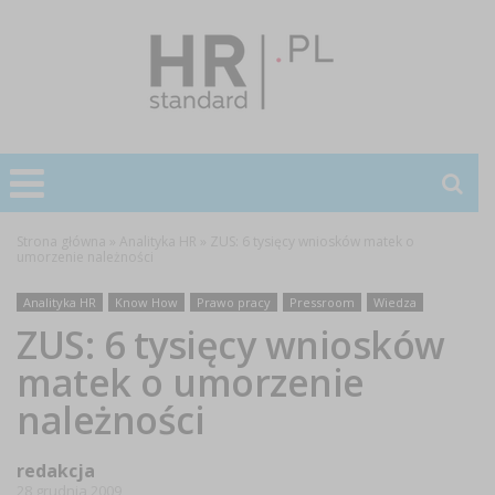
Strona główna
»
Analityka HR
»
ZUS: 6 tysięcy wniosków matek o
umorzenie należności
Analityka HR
Know How
Prawo pracy
Pressroom
Wiedza
ZUS: 6 tysięcy wniosków
matek o umorzenie
należności
redakcja
28 grudnia 2009