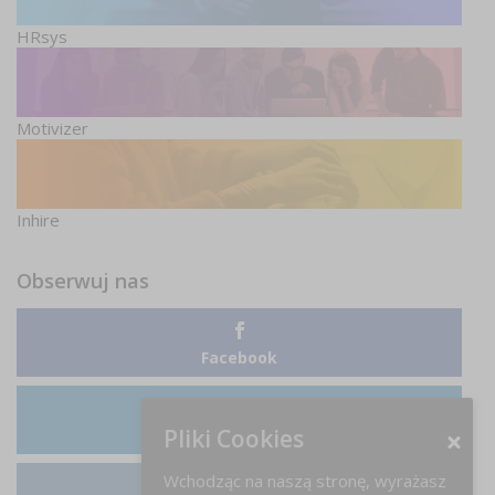
HRsys
Motivizer
Inhire
Obserwuj nas
Facebook
Pliki Cookies
LinkedIn
Wchodząc na naszą stronę, wyrażasz