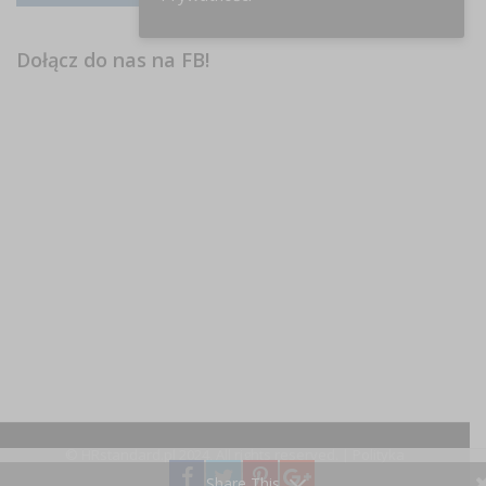
Dołącz do nas na FB!
© HRstandard.pl 2024, All rights reserved. |
Polityka
prywatności
Share This