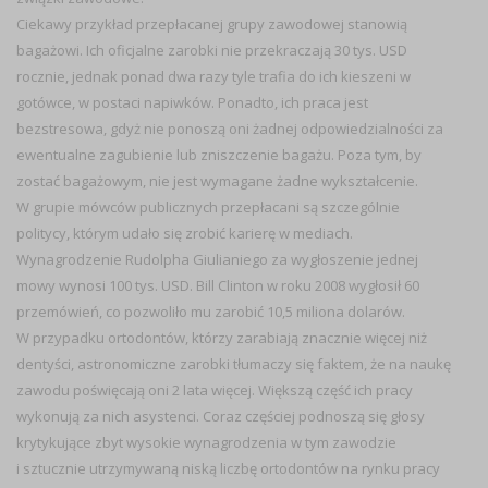
Ciekawy przykład przepłacanej grupy zawodowej stanowią
bagażowi. Ich oficjalne zarobki nie przekraczają 30 tys. USD
rocznie, jednak ponad dwa razy tyle trafia do ich kieszeni w
gotówce, w postaci napiwków. Ponadto, ich praca jest
bezstresowa, gdyż nie ponoszą oni żadnej odpowiedzialności za
ewentualne zagubienie lub zniszczenie bagażu. Poza tym, by
zostać bagażowym, nie jest wymagane żadne wykształcenie.
W grupie mówców publicznych przepłacani są szczególnie
politycy, którym udało się zrobić karierę w mediach.
Wynagrodzenie Rudolpha Giulianiego za wygłoszenie jednej
mowy wynosi 100 tys. USD. Bill Clinton w roku 2008 wygłosił 60
przemówień, co pozwoliło mu zarobić 10,5 miliona dolarów.
W przypadku ortodontów, którzy zarabiają znacznie więcej niż
dentyści, astronomiczne zarobki tłumaczy się faktem, że na naukę
zawodu poświęcają oni 2 lata więcej. Większą część ich pracy
wykonują za nich asystenci. Coraz częściej podnoszą się głosy
krytykujące zbyt wysokie wynagrodzenia w tym zawodzie
i sztucznie utrzymywaną niską liczbę ortodontów na rynku pracy