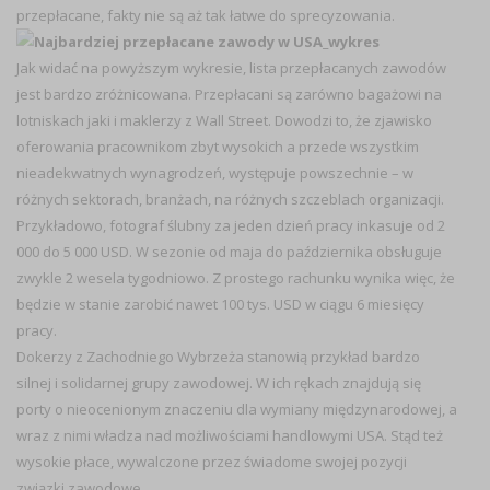
przepłacane, fakty nie są aż tak łatwe do sprecyzowania.
Jak widać na powyższym wykresie, lista przepłacanych zawodów
jest bardzo zróżnicowana. Przepłacani są zarówno bagażowi na
lotniskach jaki i maklerzy z Wall Street. Dowodzi to, że zjawisko
oferowania pracownikom zbyt wysokich a przede wszystkim
nieadekwatnych wynagrodzeń, występuje powszechnie – w
różnych sektorach, branżach, na różnych szczeblach organizacji.
Przykładowo, fotograf ślubny za jeden dzień pracy inkasuje od 2
000 do 5 000 USD. W sezonie od maja do października obsługuje
zwykle 2 wesela tygodniowo. Z prostego rachunku wynika więc, że
będzie w stanie zarobić nawet 100 tys. USD w ciągu 6 miesięcy
pracy.
Dokerzy z Zachodniego Wybrzeża stanowią przykład bardzo
silnej i solidarnej grupy zawodowej. W ich rękach znajdują się
porty o nieocenionym znaczeniu dla wymiany międzynarodowej, a
wraz z nimi władza nad możliwościami handlowymi USA. Stąd też
wysokie płace, wywalczone przez świadome swojej pozycji
związki zawodowe.