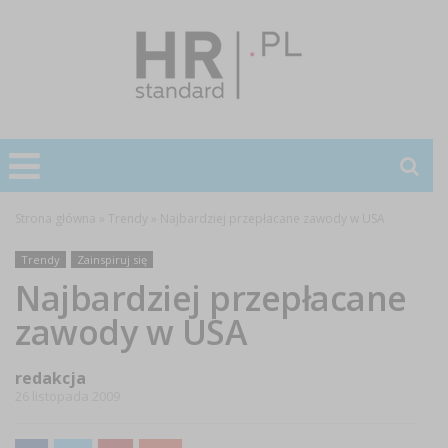
Strona główna
»
Trendy
»
Najbardziej przepłacane zawody w USA
Trendy
Zainspiruj się
Najbardziej przepłacane
zawody w USA
redakcja
26 listopada 2009