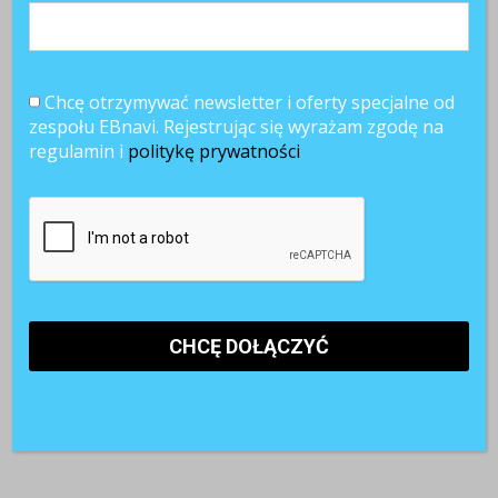
Chcę otrzymywać newsletter i oferty specjalne od
zespołu EBnavi. Rejestrując się wyrażam zgodę na
regulamin i
politykę prywatności
Najnowsze artykuły
Paraliż decyzyjny w firmach. Dlaczego ostrożność hamuje
rozwój?
Pracownicy 45+. Czy firmy są gotowe na starzejące się
kadry?
AI w rekrutacji. 74% kandydatów korzysta ze sztucznej
inteligencji