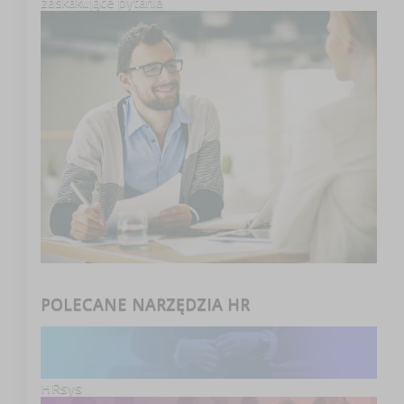
zaskakujące pytania
POLECANE NARZĘDZIA HR
HRsys