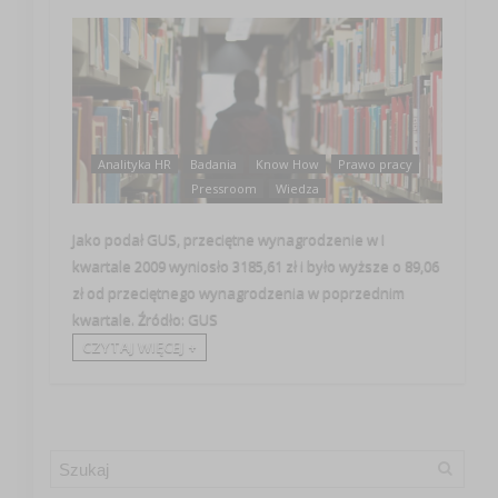
Analityka HR
Badania
Know How
Prawo pracy
Pressroom
Wiedza
Jako podał GUS, przeciętne wynagrodzenie w I
kwartale 2009 wyniosło 3185,61 zł i było wyższe o 89,06
zł od przeciętnego wynagrodzenia w poprzednim
kwartale. Źródło: GUS
CZYTAJ WIĘCEJ +