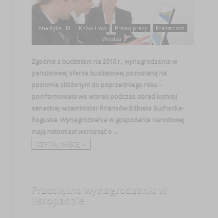
Analityka HR
Know How
Prawo pracy
Pressroom
Wiedza
Zgodnie z budżetem na 2010 r., wynagrodzenia w
państwowej sferze budżetowej pozostaną na
poziomie zbliżonym do poprzedniego roku -
poinformowała we wtorek podczas obrad komisji
senackiej wiceminister finansów Elżbieta Suchocka-
Roguska. Wynagrodzenia w gospodarce narodowej
mają natomiast wzrosnąć o ...
CZYTAJ WIĘCEJ +
Przeciętne wynagrodzenie w
listopadzie