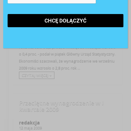
Analityka HR
Know How
Prawo pracy
Pressroom
Wiedza
Przeciętne wynagrodzenie brutto we wrześniu 2009
roku wyniosło 3 tys. 283,18 zł, co oznacza, że rok do
roku wzrosło o 3,3 proc., a miesiąc do miesiąca wzrosło
o 0,4 proc. - podał w piątek Główny Urząd Statystyczny.
Ekonomiści szacowali, że wynagrodzenie we wrześniu
2009 roku wzrosło o 2,8 proc. rok ...
CZYTAJ WIĘCEJ +
Przeciętne wynagrodzenie w I
kwartale 2009
redakcja
12 maja 2009