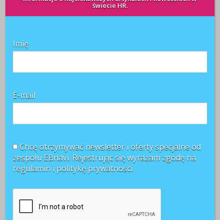
świecie HR.
Przeciętne wynagrodzenie w III kwartale 2009 roku
wyniosło 3 tys. 113,86 zł, czyli wzrosło o 4,8 proc. rok do
roku - podał we wtorek Główny Urząd Statystyczny. W
Imię
ujęciu kwartalnym przeciętne wynagrodzenie wzrosło
o 1,0 proc Źródło: PAP
CZYTAJ WIĘCEJ +
E-mail
Przeciętne zarudnienie i
wynagrodzenie we wrześniu
Chcę otrzymywać newsletter i oferty specjalne od
redakcja
zespołu EBnavi. Rejestrując się wyrażam zgodę na
19 października 2009
regulamin i
politykę prywatności