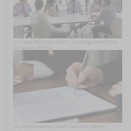
Kontrakty B2B pod lupą PIP. Jak przygotować firmę
do nowych kontroli?
Ile piłek pomieści autobus? Rekruterzy zadają