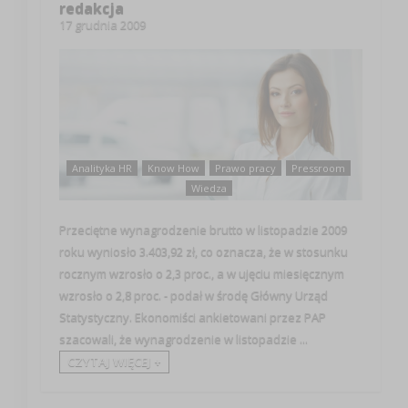
redakcja
17 grudnia 2009
Analityka HR
Know How
Prawo pracy
Pressroom
Wiedza
Przeciętne wynagrodzenie brutto w listopadzie 2009
roku wyniosło 3.403,92 zł, co oznacza, że w stosunku
rocznym wzrosło o 2,3 proc., a w ujęciu miesięcznym
wzrosło o 2,8 proc. - podał w środę Główny Urząd
Statystyczny. Ekonomiści ankietowani przez PAP
szacowali, że wynagrodzenie w listopadzie ...
CZYTAJ WIĘCEJ +