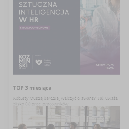
TOP 3 miesiąca
Kobiety muszą bardziej walczyć o awans? Tak uważa
blisko 80 proc. pracowników