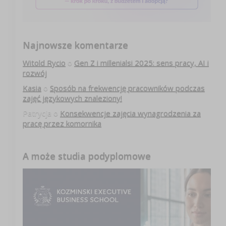
Najnowsze komentarze
Witold Rycio
o
Gen Z i millenialsi 2025: sens pracy, AI i
rozwój
Kasia
o
Sposób na frekwencję pracowników podczas
zajęć językowych znaleziony!
Patrycja
o
Konsekwencje zajęcia wynagrodzenia za
pracę przez komornika
A może studia podyplomowe