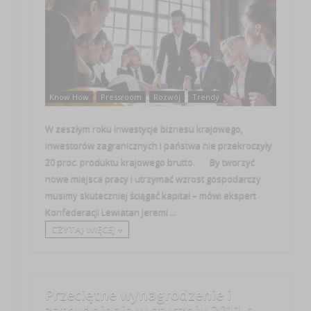
Know How
Pressroom
Rozwój
Trendy
W zeszłym roku inwestycje biznesu krajowego,
inwestorów zagranicznych i państwa nie przekroczyły
20 proc. produktu krajowego brutto. By tworzyć
nowe miejsca pracy i utrzymać wzrost gospodarczy
musimy skuteczniej ściągać kapitał – mówi ekspert
Konfederacji Lewiatan Jeremi ...
CZYTAJ WIĘCEJ +
Przeciętne wynagrodzenie i
zatrudnienie w styczniu 2011 r.