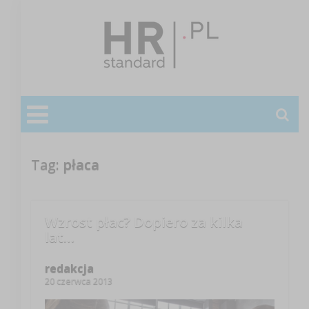
Tag:
płaca
Wzrost płac? Dopiero za kilka
lat…
redakcja
20 czerwca 2013