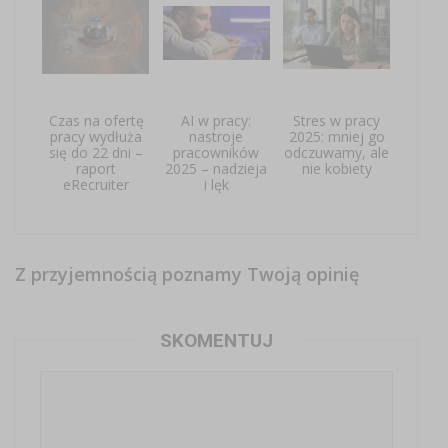
Czas na ofertę
AI w pracy:
Stres w pracy
pracy wydłuża
nastroje
2025: mniej go
się do 22 dni –
pracowników
odczuwamy, ale
raport
2025 – nadzieja
nie kobiety
eRecruiter
i lęk
Z przyjemnością poznamy Twoją opinię
SKOMENTUJ