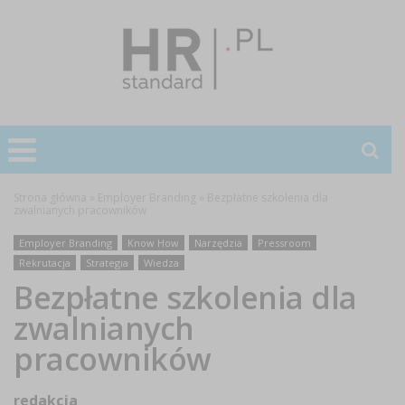
Strona główna
»
Employer Branding
»
Bezpłatne szkolenia dla
zwalnianych pracowników
Employer Branding
Know How
Narzędzia
Pressroom
Rekrutacja
Strategia
Wiedza
Bezpłatne szkolenia dla
zwalnianych
pracowników
redakcja