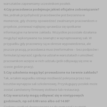
warsztatów zapewniamy uczestnikom posiłek.
4.Czy pracodawca podejmuje jakieś oficjalne zobowiązanie?
Nie, jednak przychylność pracodawców jest bezcenna w
momencie, gdy chcemy opowiedzieć zwalnianym pracownikom o
projekcie, ponieważ najlepiej sprawdza się spotkanie
informacyjne na terenie zakładu. Wszystkie pozostałe działania
mogą być wykonywane na zewnątrz w wynajmowanej sali. W
przypadku gdy pracownicy są w okresie wypowiedzenia, ale
jeszcze pracują, pracodawca musi (nieformalnie – bez podpisów i
formularzy) wyrazić zgodę na udział w warsztatach i umożliwić
pracownikom wzięcie w nich udziału (jeśli odbywają się one w
czasie godzin pracy).
5.Czy szkolenia mogą być prowadzone na terenie zakładu?
Tak, w takim wypadku istnieje możliwość pokrycia przez nas
kosztów wynajęcia sali szkoleniowej. Przysługujący posiłek może
zostać zamówiony firmowej stołówce lub restauracji.
6.Czy warsztaty mogą odbywać się w nietypowych
godzinach, np od 6.00 rano albo od 14.00?
Godziny spotkań dostosowane są do wymagań i sugestii