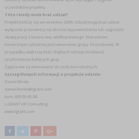
uczestników projektu.
7.Kto i kiedy może brać udział?
Projekt kończy się we wrześniu 2009. Udział mogą brać udział
wyłącznie pracownicy na okresie wypowiedzenia lub zagrożeni
utratą pracy z terenu woj. wielkopolskiego. Warunkiem
koniecznym szkolenia jest utworzenie grupy 10-osobowej. W
przypadku większej ilości chętnych istnieje możliwość
uruchomienia kolejnych grup.
Zajęcia nie są skierowane do osób bezrobotnych.
Szczegółowych informacji o projekcie udziela:
Daniel Binda
daniel.binda@lgrant.com
kom. 600 00 45 08
L.GRANT HR Consulting
www.lgrant.com