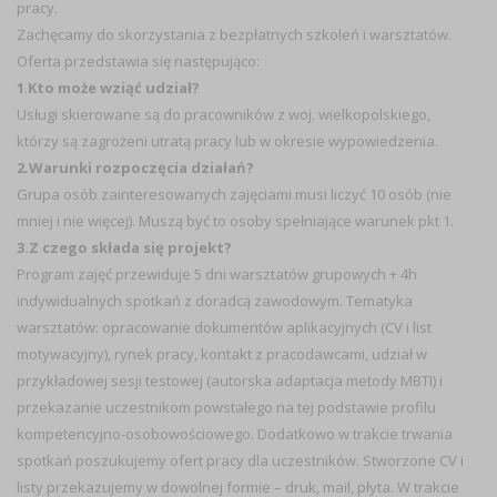
pracy.
Zachęcamy do skorzystania z bezpłatnych szkoleń i warsztatów.
Oferta przedstawia się następująco:
1
.
Kto może wziąć udział?
Usługi skierowane są do pracowników z woj. wielkopolskiego,
którzy są zagrożeni utratą pracy lub w okresie wypowiedzenia.
2.Warunki rozpoczęcia działań?
Grupa osób zainteresowanych zajęciami musi liczyć 10 osób (nie
mniej i nie więcej). Muszą być to osoby spełniające warunek pkt 1.
3.Z czego składa się projekt?
Program zajęć przewiduje 5 dni warsztatów grupowych + 4h
indywidualnych spotkań z doradcą zawodowym. Tematyka
warsztatów: opracowanie dokumentów aplikacyjnych (CV i list
motywacyjny), rynek pracy, kontakt z pracodawcami, udział w
przykładowej sesji testowej (autorska adaptacja metody MBTI) i
przekazanie uczestnikom powstałego na tej podstawie profilu
kompetencyjno-osobowościowego. Dodatkowo w trakcie trwania
spotkań poszukujemy ofert pracy dla uczestników. Stworzone CV i
listy przekazujemy w dowolnej formie – druk, mail, płyta. W trakcie