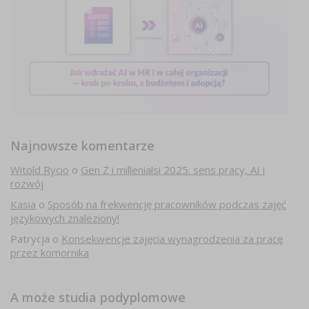
Najnowsze komentarze
Witold Rycio
o
Gen Z i millenialsi 2025: sens pracy, AI i
rozwój
Kasia
o
Sposób na frekwencję pracowników podczas zajęć
językowych znaleziony!
Patrycja
o
Konsekwencje zajęcia wynagrodzenia za pracę
przez komornika
A może studia podyplomowe