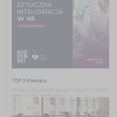
TOP 3 miesiąca
Kobiety muszą bardziej walczyć o awans? Tak uważa
blisko 80 proc. pracowników