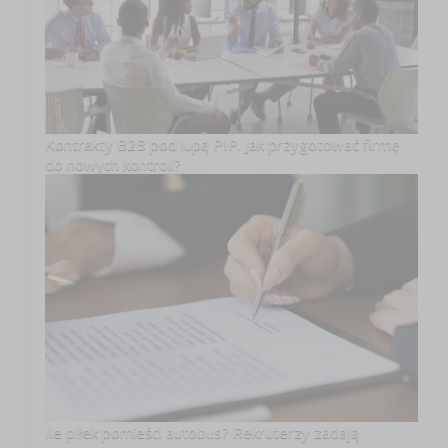
Kontrakty B2B pod lupą PIP. Jak przygotować firmę
do nowych kontroli?
Ile piłek pomieści autobus? Rekruterzy zadają