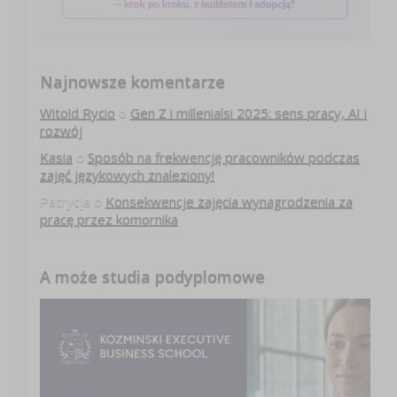
Najnowsze komentarze
Witold Rycio
o
Gen Z i millenialsi 2025: sens pracy, AI i
rozwój
Kasia
o
Sposób na frekwencję pracowników podczas
zajęć językowych znaleziony!
Patrycja
o
Konsekwencje zajęcia wynagrodzenia za
pracę przez komornika
A może studia podyplomowe