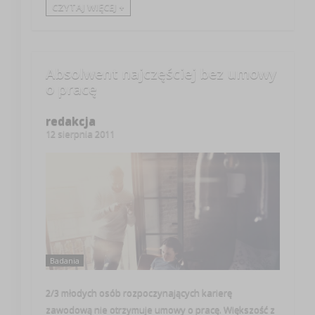
CZYTAJ WIĘCEJ +
Absolwent najczęściej bez umowy
o pracę
redakcja
12 sierpnia 2011
Badania
2/3 młodych osób rozpoczynających karierę
zawodową nie otrzymuje umowy o pracę. Większość z