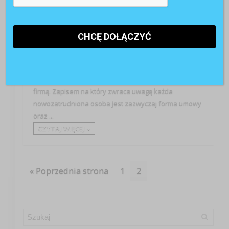
Analityka HR
Know How
Prawo pracy
Pressroom
Wiedza
Symbolicznym początkiem nowego doświadczenia
zawodowego jest podpisywanie umowy o pracę. Ten
jakże istotny dokument określa zasady i warunki na
jakich będzie odbywała się nasza współpraca z nową
firmą. Zapisem na który zwraca uwagę każda
nowozatrudniona osoba jest zazwyczaj forma umowy
oraz ...
CZYTAJ WIĘCEJ +
« Poprzednia strona
1
2