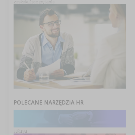
zaskakujące pytania
POLECANE NARZĘDZIA HR
HRsys