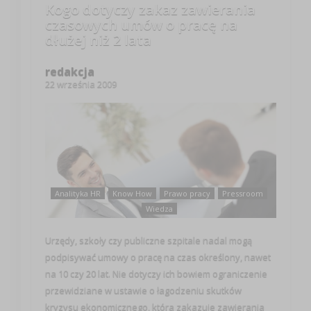
Kogo dotyczy zakaz zawierania
czasowych umów o pracę na
dłużej niż 2 lata
redakcja
22 września 2009
Analityka HR
Know How
Prawo pracy
Pressroom
Wiedza
Urzędy, szkoły czy publiczne szpitale nadal mogą
podpisywać umowy o pracę na czas określony, nawet
na 10 czy 20 lat. Nie dotyczy ich bowiem ograniczenie
przewidziane w ustawie o łagodzeniu skutków
kryzysu ekonomicznego, która zakazuje zawierania