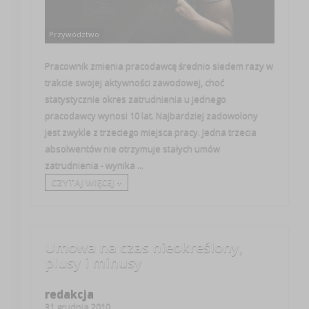
Przywództwo
Pracownik zmienia pracodawcę średnio siedem razy w
trakcie swojej aktywności zawodowej, choć
statystycznie okres zatrudnienia u jednego
pracodawcy wynosi 10 lat. Najbardziej zadowolony
jest zwykle z trzeciego miejsca pracy. Jedna trzecia
absolwentów nie otrzymuje stałych umów
zatrudnienia - wynika ...
CZYTAJ WIĘCEJ +
Umowa na czas nieokreślony,
plusy i minusy
redakcja
31 grudnia 2010