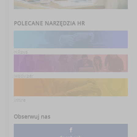
POLECANE NARZĘDZIA HR
HRsys
Motivizer
Inhire
Obserwuj nas