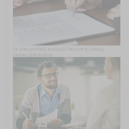
Ile piłek pomieści autobus? Rekruterzy zadają
zaskakujące pytania