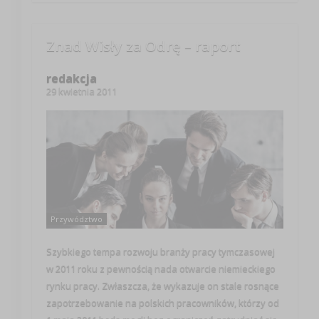
Znad Wisły za Odrę – raport
redakcja
29 kwietnia 2011
Przywództwo
Szybkiego tempa rozwoju branży pracy tymczasowej
w 2011 roku z pewnością nada otwarcie niemieckiego
rynku pracy. Zwłaszcza, że wykazuje on stale rosnące
zapotrzebowanie na polskich pracowników, którzy od