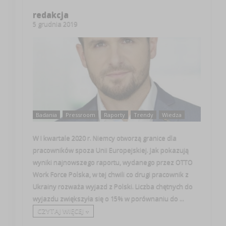
redakcja
5 grudnia 2019
Badania
Pressroom
Raporty
Trendy
Wiedza
W I kwartale 2020 r. Niemcy otworzą granice dla
pracowników spoza Unii Europejskiej. Jak pokazują
wyniki najnowszego raportu, wydanego przez OTTO
Work Force Polska, w tej chwili co drugi pracownik z
Ukrainy rozważa wyjazd z Polski. Liczba chętnych do
wyjazdu zwiększyła się o 15% w porównaniu do ...
CZYTAJ WIĘCEJ +