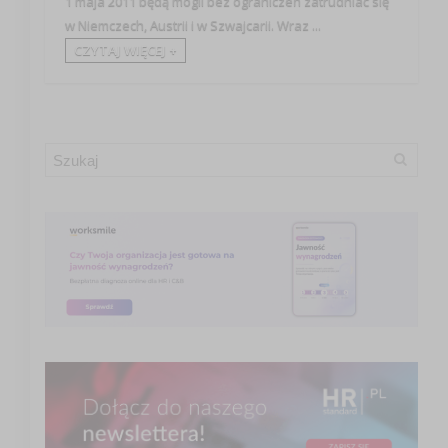
1 maja 2011 będą mogli bez ograniczeń zatrudniać się
w Niemczech, Austrii i w Szwajcarii. Wraz ...
CZYTAJ WIĘCEJ +