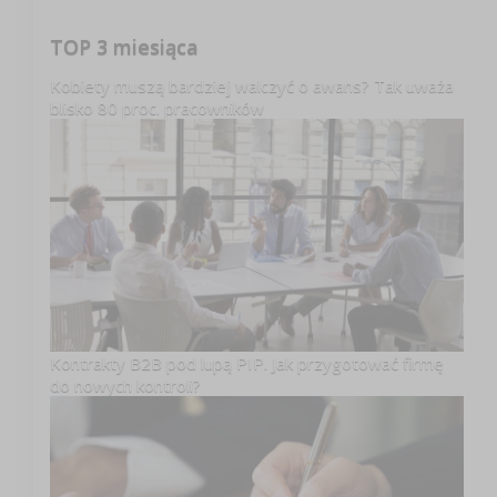
TOP 3 miesiąca
Kobiety muszą bardziej walczyć o awans? Tak uważa
blisko 80 proc. pracowników
Kontrakty B2B pod lupą PIP. Jak przygotować firmę
do nowych kontroli?