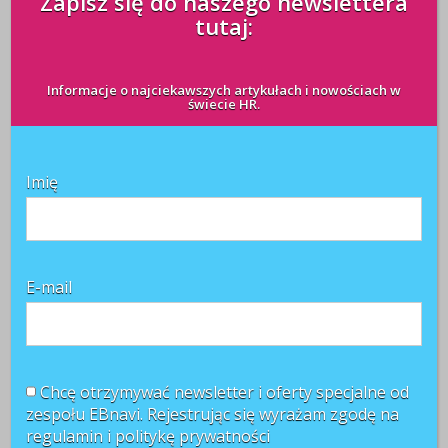
Zapisz się do naszego newslettera
tutaj:
Informacje o najciekawszych artykułach i nowościach w
świecie HR.
Imię
Najnowsze komentarze
E-mail
Witold Rycio
o
Gen Z i millenialsi 2025: sens pracy, AI i
rozwój
Kasia
o
Sposób na frekwencję pracowników podczas
zajęć językowych znaleziony!
Chcę otrzymywać newsletter i oferty specjalne od
Patrycja
o
Konsekwencje zajęcia wynagrodzenia za
zespołu EBnavi. Rejestrując się wyrażam zgodę na
pracę przez komornika
regulamin i
politykę prywatności