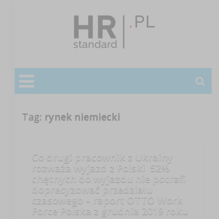
Tag:
rynek niemiecki
Co drugi pracownik z Ukrainy
rozważa wyjazd z Polski 52%
chętnych do wyjazdu nie potrafi
doprecyzować przedziału
czasowego – raport OTTO Work
Force Polska z grudnia 2019 roku