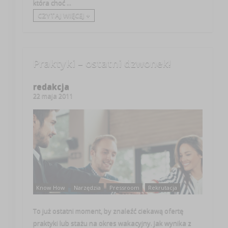
która choć ...
CZYTAJ WIĘCEJ +
Praktyki – ostatni dzwonek!
redakcja
22 maja 2011
Know How
Narzędzia
Pressroom
Rekrutacja
To już ostatni moment, by znaleźć ciekawą ofertę
praktyki lub stażu na okres wakacyjny. Jak wynika z