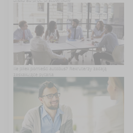
Ile piłek pomieści autobus? Rekruterzy zadają
zaskakujące pytania