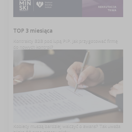
TOP 3 miesiąca
Kontrakty B2B pod lupą PIP. Jak przygotować firmę
do nowych kontroli?
Kobiety muszą bardziej walczyć o awans? Tak uważa
blisko 80 proc. pracowników