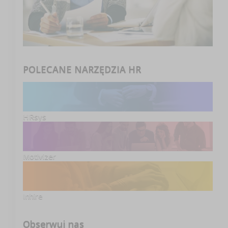
POLECANE NARZĘDZIA HR
HRsys
Motivizer
Inhire
Obserwuj nas