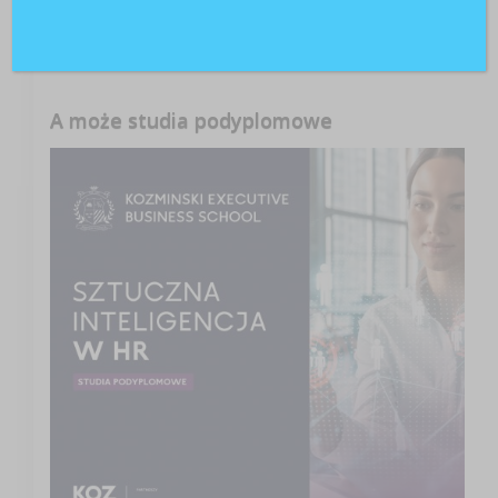
Patrycja
o
Konsekwencje zajęcia wynagrodzenia za
pracę przez komornika
A może studia podyplomowe