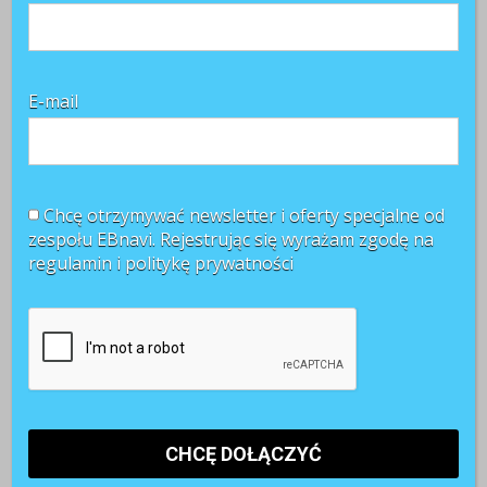
E-mail
Chcę otrzymywać newsletter i oferty specjalne od
zespołu EBnavi. Rejestrując się wyrażam zgodę na
regulamin i
politykę prywatności
Najnowsze komentarze
Witold Rycio
o
Gen Z i millenialsi 2025: sens pracy, AI i
rozwój
Kasia
o
Sposób na frekwencję pracowników podczas
zajęć językowych znaleziony!