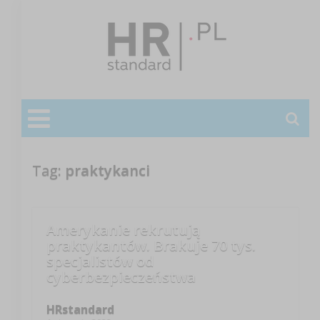
Tag:
praktykanci
Amerykanie rekrutują
praktykantów. Brakuje 70 tys.
specjalistów od
cyberbezpieczeństwa
HRstandard