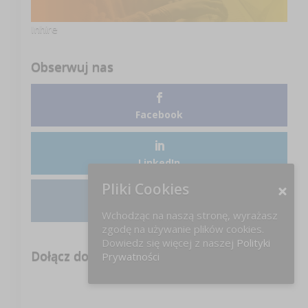
Inhire
Obserwuj nas
Facebook
LinkedIn
Pliki Cookies
Instagram
Wchodząc na naszą stronę, wyrażasz
zgodę na używanie plików cookies.
Dowiedz się więcej z naszej
Polityki
Dołącz do nas na FB!
Prywatności