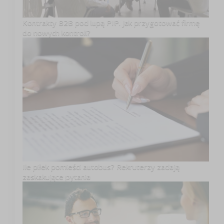
Kontrakty B2B pod lupą PIP. Jak przygotować firmę
do nowych kontroli?
Ile piłek pomieści autobus? Rekruterzy zadają
zaskakujące pytania