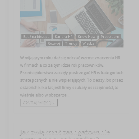
Bądź na bieżąco
Kariera HR
Know How
Pressroom
Rozwój
Trendy
Wiedza
W mijającym roku dał się odczuć wzrost znaczenia HR
w firmach a co za tym idzie roli pracowników.
Przedsiębiorstwa zaczęły postrzegać HR w kategoriach
strategicznych a nie wspierających. To cieszy, bo przez
ostatnich kilka lat jeśli firmy szukały oszczędności, to
właśnie albo w obszarze ...
CZYTAJ WIĘCEJ +
Jak zwiększać zaangażowanie
przez employer branding?