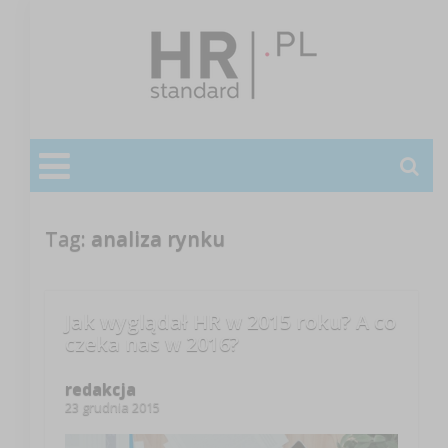
Tag:
analiza rynku
Jak wyglądał HR w 2015 roku? A co
czeka nas w 2016?
redakcja
23 grudnia 2015