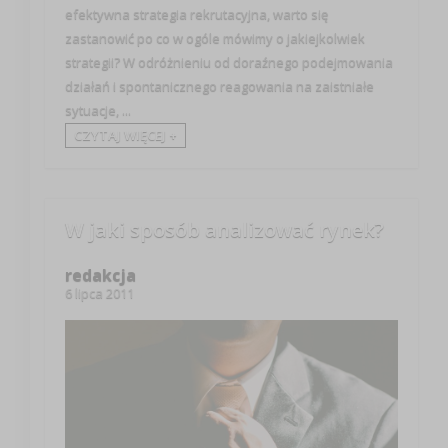
efektywna strategia rekrutacyjna, warto się
zastanowić po co w ogóle mówimy o jakiejkolwiek
strategii? W odróżnieniu od doraźnego podejmowania
działań i spontanicznego reagowania na zaistniałe
sytuacje, ...
CZYTAJ WIĘCEJ +
W jaki sposób analizować rynek?
redakcja
6 lipca 2011