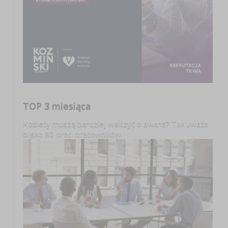
TOP 3 miesiąca
Kobiety muszą bardziej walczyć o awans? Tak uważa
blisko 80 proc. pracowników