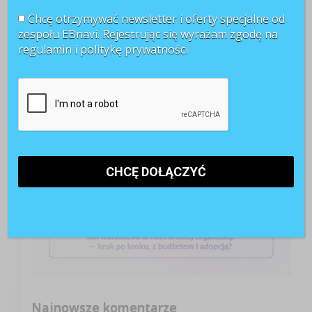
POLECANE RAPORTY
Chcę otrzymywać newsletter i oferty specjalne od
zespołu EBnavi. Rejestrując się wyrażam zgodę na
regulamin i
politykę prywatności
Najnowsze komentarze