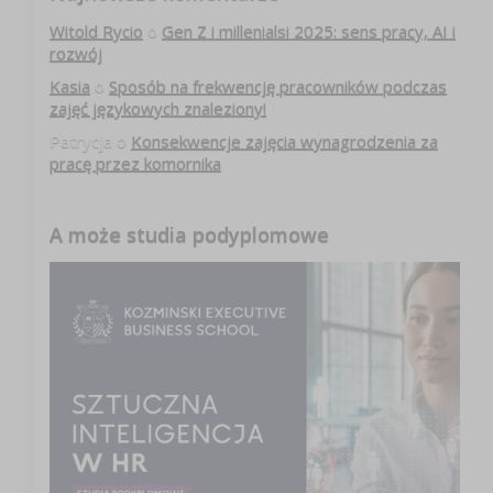
Witold Rycio
o
Gen Z i millenialsi 2025: sens pracy, AI i
rozwój
Kasia
o
Sposób na frekwencję pracowników podczas
zajęć językowych znaleziony!
Patrycja
o
Konsekwencje zajęcia wynagrodzenia za
pracę przez komornika
A może studia podyplomowe