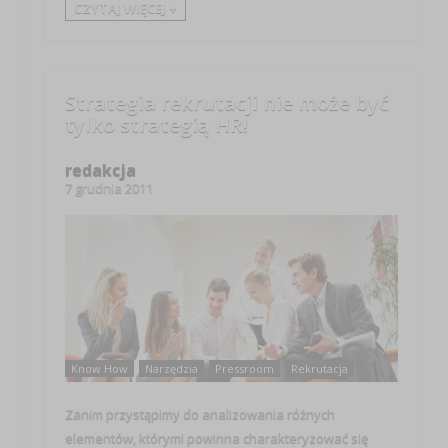
CZYTAJ WIĘCEJ +
Strategia rekrutacji nie może być
tylko strategią HR!
redakcja
7 grudnia 2011
Know How
Narzędzia
Pressroom
Rekrutacja
Zanim przystąpimy do analizowania różnych
elementów, którymi powinna charakteryzować się