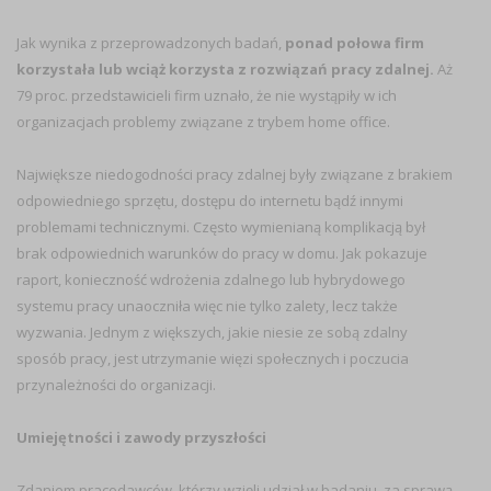
Jak wynika z przeprowadzonych badań,
ponad połowa firm
korzystała lub wciąż korzysta z rozwiązań pracy zdalnej.
Aż
79 proc. przedstawicieli firm uznało, że nie wystąpiły w ich
organizacjach problemy związane z trybem home office.
Największe niedogodności pracy zdalnej były związane z brakiem
odpowiedniego sprzętu, dostępu do internetu bądź innymi
problemami technicznymi. Często wymienianą komplikacją był
brak odpowiednich warunków do pracy w domu. Jak pokazuje
raport, konieczność wdrożenia zdalnego lub hybrydowego
systemu pracy unaoczniła więc nie tylko zalety, lecz także
wyzwania. Jednym z większych, jakie niesie ze sobą zdalny
sposób pracy, jest utrzymanie więzi społecznych i poczucia
przynależności do organizacji.
Umiejętności i zawody przyszłości
Zdaniem pracodawców, którzy wzięli udział w badaniu, za sprawą