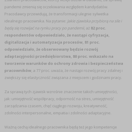
pandemii zmienią się oczekiwania względem kandydatów.
Pracodawcy przewidują, że transformacji ulegnie sylwetka
idealnego pracownika. Na pytanie:
Jakie zjawiska przybiorą na sile i
będą się rozwijać na rynku pracy po pandemii
, aż
82 proc.
respondentów odpowiedziało, że nastąpi cyfryzacja,
digitalizacja i automatyzacja procesów, 81 proc.
odpowiedziało, że obserwowany będzie rozwój
adaptacyjności przedsiębiorstwa, 80 proc. wskazało na
tworzenie warunków do ochrony zdrowia i bezpieczeństwa
pracowników
, a 77 proc. uważa, że nastąpi rozwój pracy zdalnej i
zwiększy się elastyczność związana z miejscem i godzinami pracy.
Za sprawą tych zjawisk wzrośnie znaczenie takich umiejętności,
jak: umiejętność współpracy, odporność na stres, umiejętność
zarządzania czasem, chęć ciągłego rozwoju, kreatywność,
zdolności interpersonalne, empatia i zdolności adaptacyjne.
Ważną cechą idealnego pracownika będą też jego kompetencje