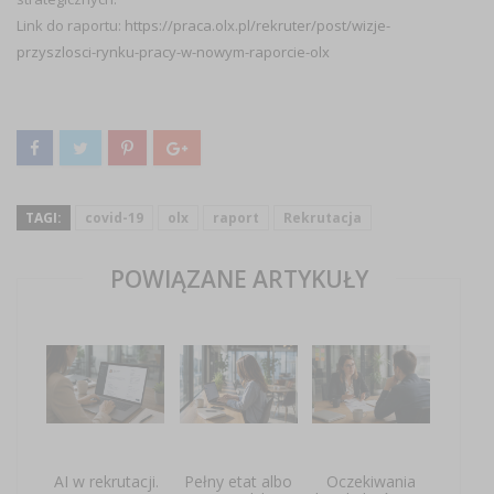
Link do raportu:
https://praca.olx.pl/rekruter/post/wizje-
przyszlosci-rynku-pracy-w-nowym-raporcie-olx
TAGI:
covid-19
olx
raport
Rekrutacja
POWIĄZANE ARTYKUŁY
AI w rekrutacji.
Pełny etat albo
Oczekiwania