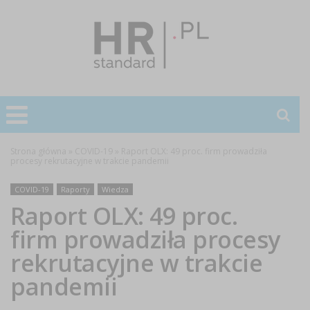
Strona główna
»
COVID-19
»
Raport OLX: 49 proc. firm prowadziła
procesy rekrutacyjne w trakcie pandemii
COVID-19
Raporty
Wiedza
Raport OLX: 49 proc.
firm prowadziła procesy
rekrutacyjne w trakcie
pandemii