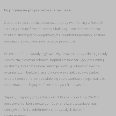
Co przyniesie przyszłość – scenariusze
Ostatnia część raportu, opracowana przy współpracy z FutureS
Thinking Group: firmą Zuzanny Skalskiej – 360Inspiration oraz
studiem strategiczno-projektowym Greenhat Innovation, została
poświęcona możliwościom rozwoju przyszłości.
W ten sposób powstały 4 główne wyobrażenia przyszłości tj.: czuły
kapitalizm, aktywna odnowa, kapitalizm nadzorujący oraz mniej
wystarczy. Przedstawione narracje próbują odpowiedzieć na
pytania, czym będzie praca dla człowieka, jak będą wyglądać
miasta i otoczenie, jak rozwinie się społeczeństwo i jego wartości,
jakie znaczenie będą mieć technologia i środowisko.
Raport „Prognozy przyszłości – OLX Praca. Know How 2021” to
opracowanie, które może pomóc w analizie otaczającej nas
rzeczywistości i zredefiniowaniu przyszłych działań
strategicznych.