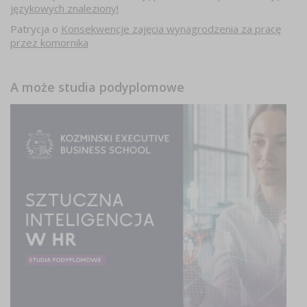
językowych znaleziony!
Patrycja
o
Konsekwencje zajęcia wynagrodzenia za pracę
przez komornika
A może studia podyplomowe