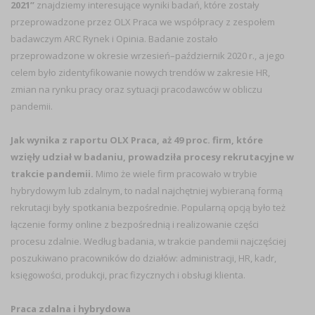
2021”
znajdziemy interesujące wyniki badań, które zostały
przeprowadzone przez OLX Praca we współpracy z zespołem
badawczym ARC Rynek i Opinia. Badanie zostało
przeprowadzone w okresie wrzesień–październik 2020 r., a jego
celem było zidentyfikowanie nowych trendów w zakresie HR,
zmian na rynku pracy oraz sytuacji pracodawców w obliczu
pandemii.
Jak wynika z raportu OLX Praca, aż 49 proc. firm, które
wzięły udział w badaniu, prowadziła procesy rekrutacyjne w
trakcie pandemii.
Mimo że wiele firm pracowało w trybie
hybrydowym lub zdalnym, to nadal najchętniej wybieraną formą
rekrutacji były spotkania bezpośrednie. Popularną opcją było też
łączenie formy online z bezpośrednią i realizowanie części
procesu zdalnie. Według badania, w trakcie pandemii najczęściej
poszukiwano pracowników do działów: administracji, HR, kadr,
księgowości, produkcji, prac fizycznych i obsługi klienta.
Praca zdalna i hybrydowa