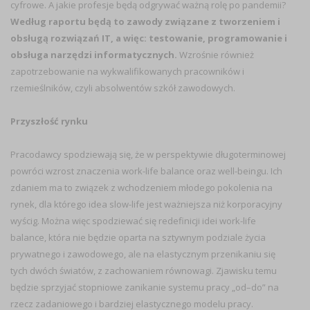
cyfrowe. A jakie profesje będą odgrywać ważną rolę po pandemii?
Według raportu będą to zawody związane z tworzeniem i
obsługą rozwiązań IT, a więc: testowanie, programowanie i
obsługa narzędzi informatycznych.
Wzrośnie również
zapotrzebowanie na wykwalifikowanych pracowników i
rzemieślników, czyli absolwentów szkół zawodowych.
Przyszłość rynku
Pracodawcy spodziewają się, że w perspektywie długoterminowej
powróci wzrost znaczenia work-life balance oraz well-beingu. Ich
zdaniem ma to związek z wchodzeniem młodego pokolenia na
rynek, dla którego idea slow-life jest ważniejsza niż korporacyjny
wyścig. Można więc spodziewać się redefinicji idei work-life
balance, która nie będzie oparta na sztywnym podziale życia
prywatnego i zawodowego, ale na elastycznym przenikaniu się
tych dwóch światów, z zachowaniem równowagi. Zjawisku temu
będzie sprzyjać stopniowe zanikanie systemu pracy „od–do” na
rzecz zadaniowego i bardziej elastycznego modelu pracy.