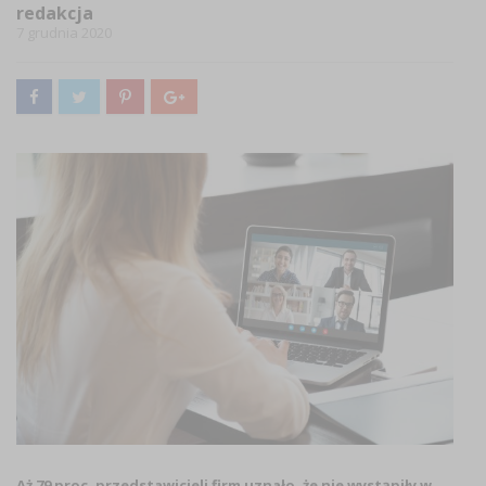
redakcja
7 grudnia 2020
Aż 79 proc. przedstawicieli firm uznało, że nie wystąpiły w