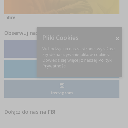
Inhire
Obserwuj nas
Pliki Cookies
Wchodząc na naszą stronę, wyrażasz
Facebook
zgodę na używanie plików cookies.
Dowiedz się więcej z naszej
Polityki
Prywatności
LinkedIn
Instagram
Dołącz do nas na FB!