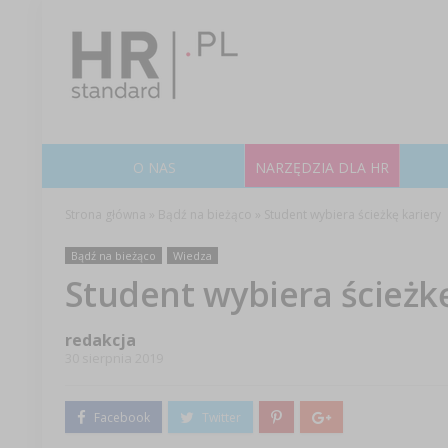
O NAS
NARZĘDZIA DLA HR
Strona główna
»
Bądź na bieżąco
»
Student wybiera ścieżkę kariery
Bądź na bieżąco
Wiedza
Student wybiera ścieżkę
redakcja
30 sierpnia 2019