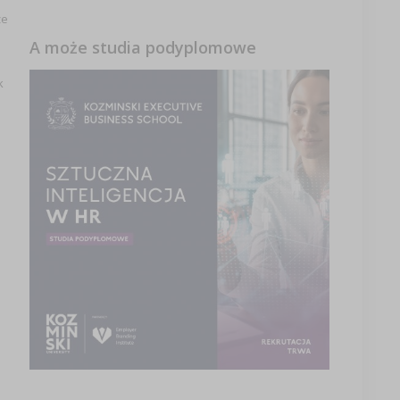
że
A może studia podyplomowe
k