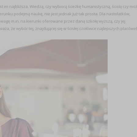
est im najbliższa. Wiedzą, czy wybiorą ścieżkę humanistyczną, ścisłą czy mo
runku podejmą naukę, nie jest jednak już tak prosta. Dla nastolatków,
wagę m.in. na kierunki oferowane przez daną szkołę wyższą, czy jej
uważa, że wybór tej, znajdującej się w ścisłej czołówce najlepszych placówe