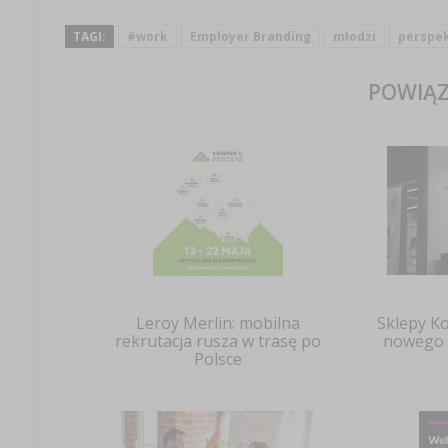
TAGI:
#work
Employer Branding
młodzi
perspe
POWIĄZ
Leroy Merlin: mobilna
Sklepy K
rekrutacja rusza w trasę po
nowego 
Polsce