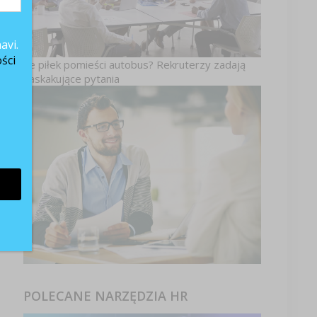
avi.
ści
Ile piłek pomieści autobus? Rekruterzy zadają
zaskakujące pytania
POLECANE NARZĘDZIA HR