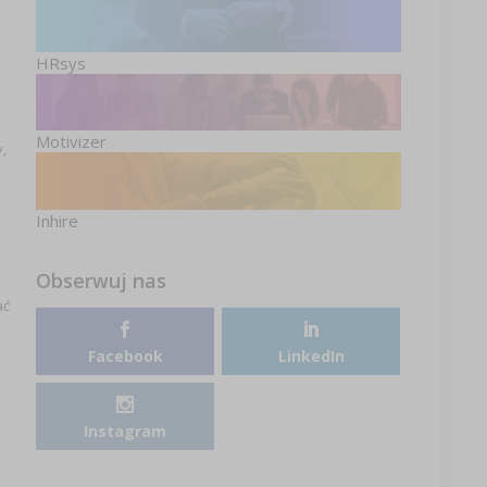
HRsys
Motivizer
,
Inhire
Obserwuj nas
ać
Facebook
LinkedIn
Instagram