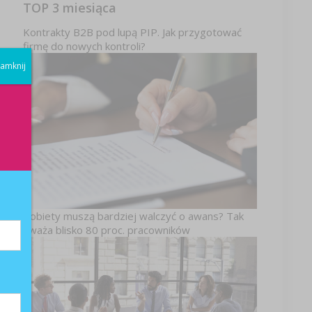
TOP 3 miesiąca
Kontrakty B2B pod lupą PIP. Jak przygotować
firmę do nowych kontroli?
amknij
h
ę
Kobiety muszą bardziej walczyć o awans? Tak
uważa blisko 80 proc. pracowników
,