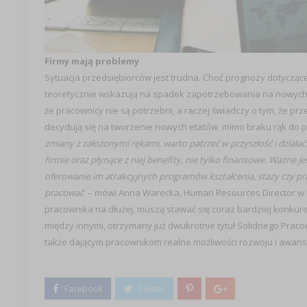
Firmy mają problemy
Sytuacja przedsiębiorców jest trudna. Choć prognozy dotyczą
teoretycznie wskazują na spadek zapotrzebowania na nowych p
że pracownicy nie są potrzebni, a raczej świadczy o tym, że pr
decydują się na tworzenie nowych etatów, mimo braku rąk do p
zmiany z założonymi rękami, warto patrzeć w przyszłość i działać
firmie oraz płynące z niej benefity, nie tylko finansowe. Ważne
oferowanie im atrakcyjnych programów kształcenia, staży czy pr
pracować
– mówi Anna Warecka, Human Resources Director w Pe
pracownika na dłużej, muszą stawać się coraz bardziej konkuren
między innymi, otrzymany już dwukrotnie tytuł Solidnego Prac
także dającym pracownikom realne możliwości rozwoju i awans