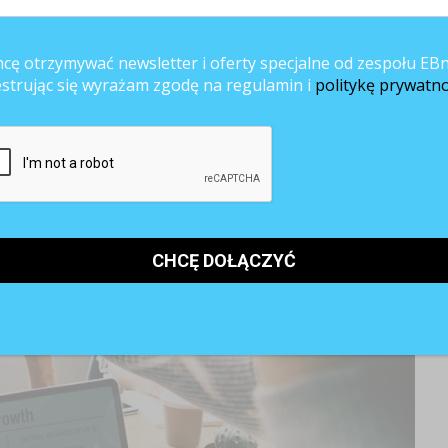
).
cę otrzymywać newsletter i oferty specjalne od zespołu EBn
estrując się wyrażam zgodę na regulamin i
politykę prywatno