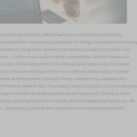
ce planów zatrudnienia, deklarowane przez polskich pracodawców,
racowników, rzeczywistość pokazuje coś innego. Nie oznacza to niestety
zedsiębiorcy zdają sobie sprawę z ograniczeń panujących na rynku i nie
racy.
– Z roku na rok, coraz trudniej o specjalistów. Zamiast czekania na
 już dziś. Przede wszystkim: komunikować zalety pracy w tej, konkretnej
 jest też zwracanie się bezpośrednio do studentów podejmujących naukę i
aktyk. Jednym słowem: trzeba być firmą, w której młody człowiek chce
rfetti Van Melle Polska. Pracodawcy chcący pozyskać, a potem zatrzym
cyjne. Perfetti van Melle aktywnie działa na tym polu. Świadczy o tym
odawcy, przyznawany firmom nie tylko przestrzegającym prawa pracy, ale
u, oferując przy tym warunki zatrudnienia na najwyższym poziomie.