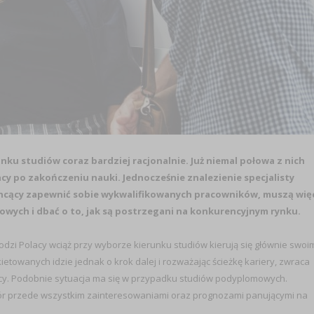
ku studiów coraz bardziej racjonalnie. Już niemal połowa z nich
acy po zakończeniu nauki. Jednocześnie znalezienie specjalisty
 chcący zapewnić sobie wykwalifikowanych pracowników, muszą wię
wych i dbać o to, jak są postrzegani na konkurencyjnym rynku.
zi Polacy wciąż przy wyborze kierunku studiów kierują się głównie swoi
towanych idzie jednak o krok dalej i rozważając ścieżkę kariery, zwraca
racy. Podobnie sytuacja ma się w przypadku studiów podyplomowych.
ybór przede wszystkim zainteresowaniami oraz prognozami panującymi na