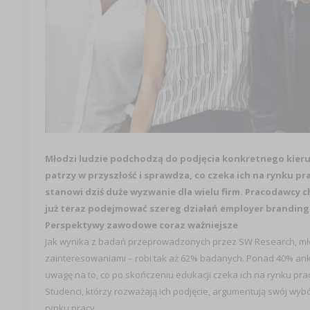
Młodzi ludzie podchodzą do podjęcia konkretnego kierun
patrzy w przyszłość i sprawdza, co czeka ich na rynku pr
stanowi dziś duże wyzwanie dla wielu firm. Pracodawcy
już teraz podejmować szereg działań employer brandingo
Perspektywy zawodowe coraz ważniejsze
Jak wynika z badań przeprowadzonych przez SW Research, młod
zainteresowaniami – robi tak aż 62% badanych. Ponad 40% ankie
uwagę na to, co po skończeniu edukacji czeka ich na rynku p
Studenci, którzy rozważają ich podjęcie, argumentują swój w
rynku pracy.