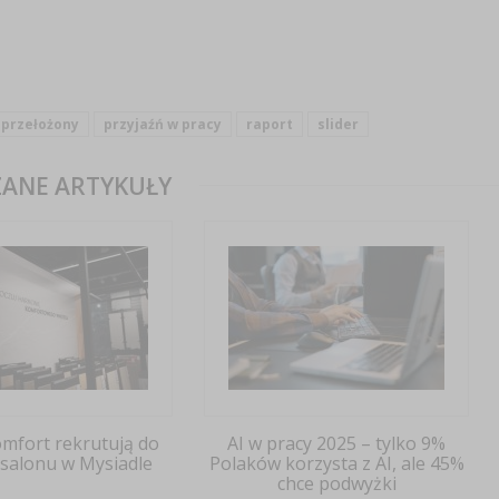
przełożony
przyjaźń w pracy
raport
slider
ANE ARTYKUŁY
omfort rekrutują do
AI w pracy 2025 – tylko 9%
salonu w Mysiadle
Polaków korzysta z AI, ale 45%
chce podwyżki