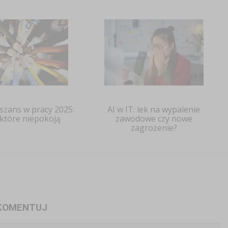
zans w pracy 2025:
AI w IT: lek na wypalenie
 które niepokoją
zawodowe czy nowe
zagrożenie?
KOMENTUJ