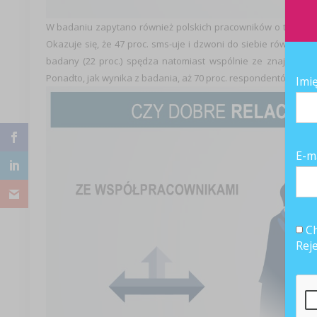
W badaniu zapytano również polskich pracowników o to, w jak
Okazuje się, że 47 proc. sms-uje i dzwoni do siebie również w
badany (22 proc.) spędza natomiast wspólnie ze znajomymi 
Ponadto, jak wynika z badania, aż 70 proc. respondentów przyzn
Imi
E-m
Ch
Rej