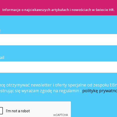
Informacje o najciekawszych artykułach i nowościach w świecie HR.
i sposób podtrzymują kontakty ze swoimi kolegami i koleżankami z prac
 osobistych sprawach, a 41,5 proc. spotyka się także poza biurem. Co pią
z pracy czas w weekend, a 12,4 proc. jeździ razem na wakacje i urlop
ało, że ich bliscy i przyjaciele poznali również ich współpracowników.
ę
ail
cę otrzymywać newsletter i oferty specjalne od zespołu EBn
estrując się wyrażam zgodę na regulamin i
politykę prywatno