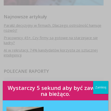
Najnowsze artykuły
Paraliż decyzyjny w firmach. Dlaczego ostrożność hamuje
rozwój?
Pracownicy 45+. Czy firmy są gotowe na starzejące się
kadry?
AI w rekrutacji. 74% kandydatów korzysta ze sztucznej
inteligencji
POLECANE RAPORTY
Wystarczy 5 sekund aby być zawsze
Zamknij
na bieżąco.