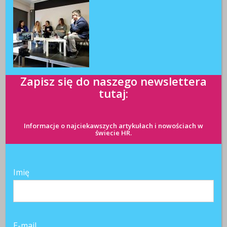
Zapisz się do naszego newslettera
tutaj:
Informacje o najciekawszych artykułach i nowościach w
świecie HR.
Najnowsze komentarze
Witold Rycio
o
Gen Z i millenialsi 2025: sens pracy, AI i
Imię
rozwój
Kasia
o
Sposób na frekwencję pracowników podczas zajęć
językowych znaleziony!
Patrycja
o
Konsekwencje zajęcia wynagrodzenia za pracę
E-mail