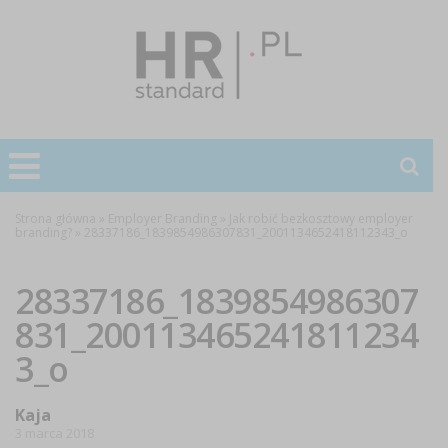
Strona główna
»
Employer Branding
»
Jak robić bezkosztowy employer
branding?
»
28337186_1839854986307831_2001134652418112343_o
28337186_1839854986307
831_200113465241811234
3_o
Kaja
3 marca 2018