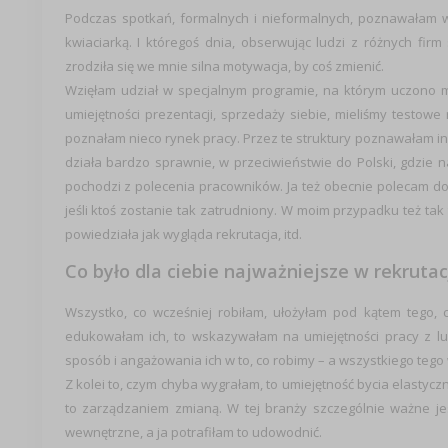
Podczas spotkań, formalnych i nieformalnych, poznawałam w
kwiaciarką. I któregoś dnia, obserwując ludzi z różnych fir
zrodziła się we mnie silna motywacja, by coś zmienić.
Wzięłam udział w specjalnym programie, na którym uczono m
umiejętności prezentacji, sprzedaży siebie, mieliśmy testo
poznałam nieco rynek pracy. Przez te struktury poznawałam in
działa bardzo sprawnie, w przeciwieństwie do Polski, gdzie na
pochodzi z polecenia pracowników. Ja też obecnie polecam do 
jeśli ktoś zostanie tak zatrudniony. W moim przypadku też ta
powiedziała jak wygląda rekrutacja, itd.
Co było dla ciebie najważniejsze w rekrutac
Wszystko, co wcześniej robiłam, ułożyłam pod kątem tego, 
edukowałam ich, to wskazywałam na umiejętności pracy z lud
sposób i angażowania ich w to, co robimy – a wszystkiego teg
Z kolei to, czym chyba wygrałam, to umiejętność bycia elastyc
to zarządzaniem zmianą. W tej branży szczególnie ważne je
wewnętrzne, a ja potrafiłam to udowodnić.