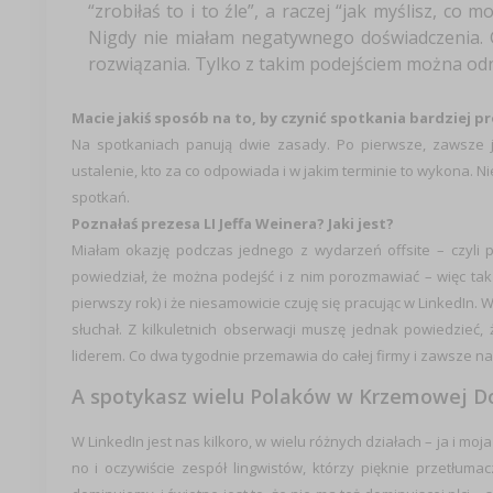
“zrobiłaś to i to źle”, a raczej “jak myślisz, co 
Nigdy nie miałam negatywnego doświadczenia. Gd
rozwiązania. Tylko z takim podejściem można od
Macie jakiś sposób na to, by czynić spotkania bardziej 
Na spotkaniach panują dwie zasady. Po pierwsze, zawsze j
ustalenie, kto za co odpowiada i w jakim terminie to wykona. Ni
spotkań.
Poznałaś prezesa LI Jeffa Weinera? Jaki jest?
Miałam okazję podczas jednego z wydarzeń offsite – czyli p
powiedział, że można podejść i z nim porozmawiać – więc tak 
pierwszy rok) i że niesamowicie czuję się pracując w LinkedIn. 
słuchał. Z kilkuletnich obserwacji muszę jednak powiedzieć,
liderem. Co dwa tygodnie przemawia do całej firmy i zawsze n
A spotykasz wielu Polaków w Krzemowej Do
W LinkedIn jest nas kilkoro, w wielu różnych działach – ja i mo
no i oczywiście zespół lingwistów, którzy pięknie przetłuma