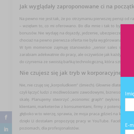
Jak wyglądały zaproponowane ci na początk
Na pewno nie jest tak, że po otrzymaniu pierwszej pensji od 
– wzięłam to, co mi oferowano. Bo dla mnie i tak to był duż
bonusów. Nie wydaję na dojazdy, jedzenie, ubezpieczenie, kawę,
chociaż na pewno pierwsza oferta nie była wygórowana. Byłam 
W tym momencie zajmuję stanowisko „senior sales support s
zarabiam adekwatnie do pracy, ale oczywiście jak każdy – mogł
do czynienia ze swoistą bańką technologiczną, która sztuczni
Nie czujesz się jak tryb w korporacyjnej ma
Nie, nie czuję się „korpoludkiem” (śmiech). Głownie dlatego, że
czyli łączyć ludzi z możliwościami zawodowymi, biznesowymi, 
Imi
skalę. Planujemy stworzyć „economic graph” (wykres świat
klientami, marketerów z konsumentami, firmy z potencjalnymi
głęboko w to wierzę, sprawia, że moja praca gdzieś na koniec p
dzięki LI dostałam propozycję pracy w YouTube. Facebook łą
E-m
poziomach, dla profesjonalistów.