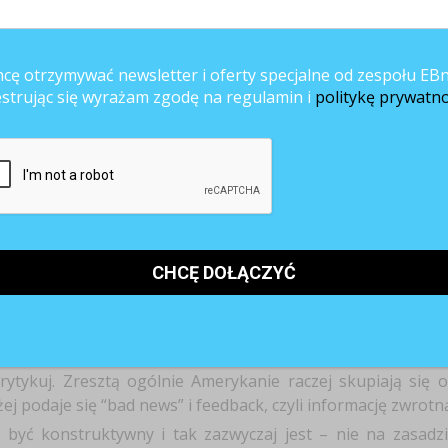
n?
e musimy pracować, ale możemy go spędzić robiąc zupełnie coś innego, c
cę otrzymywać newsletter i oferty specjalne od zespołu EBn
połem do kina, na wolontariat albo do centrum wellness. Każdy z 12 InDa
estrując się wyrażam zgodę na regulamin i
politykę prywatno
cony kreatywności, środowisku, pielęgnowaniu relacji z ludźmi, szero
dzimy rodziców – Bring In Your Parents Day. Pokazujemy im, co robimy, a
Nasi rodzice są z zupełnie innego pokolenia, często nie mają związku
as to genialne momenty, kiedy przychodzą do pracy.
ołeczna to świetny PR, pracują nad swoją marką jako pracodawca. I późni
yle co Facebook czy Google, to np. programiści są zachęcani właśnie taki
cie się jako pracownicy LI?
nest and constructive.
stko, co nowe. A to nowe w IT przychodzi bardzo często.
rytykuj. Zresztą ogólnie Amerykanie raczej skupiają się 
 podaje się “bad news” i feedback, czyli informację zwrotną
si być konstruktywny i tak zazwyczaj jest – nie na zasadz