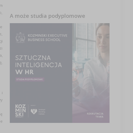
am
o,
A może studia podyplomowe
że
e,
ji
zi
a,
ę,
 i
wy
ię
ie