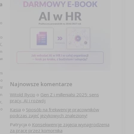
a
do
to
ć,
em
 w
am
 o
Najnowsze komentarze
 W
Witold Rycio
o
Gen Z i millenialsi 2025: sens
an
pracy, AI i rozwój
c,
ko
Kasia
o
Sposób na frekwencję pracowników
podczas zajęć językowych znaleziony!
Patrycja
o
Konsekwencje zajęcia wynagrodzenia
za pracę przez komornika