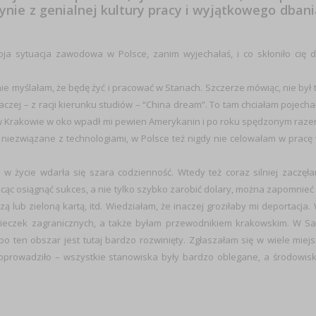
słynie z genialnej kultury pracy i wyjątkowego dbani
oja sytuacja zawodowa w Polsce, zanim wyjechałaś, i co skłoniło cię 
e myślałam, że będę żyć i pracować w Stanach. Szczerze mówiąc, nie był 
 raczej – z racji kierunku studiów – “China dream”. To tam chciałam pojecha
cze w Krakowie w oko wpadł mi pewien Amerykanin i po roku spędzonym raz
 niezwiązane z technologiami, w Polsce też nigdy nie celowałam w pracę
, w życie wdarła się szara codzienność. Wtedy też coraz silniej zaczęł
cąc osiągnąć sukces, a nie tylko szybko zarobić dolary, można zapomnieć
 lub zieloną kartą, itd. Wiedziałam, że inaczej groziłaby mi deportacja.
wycieczek zagranicznych, a także byłam przewodnikiem krakowskim. W S
bo ten obszar jest tutaj bardzo rozwinięty. Zgłaszałam się w wiele miejs
oprowadziło – wszystkie stanowiska były bardzo oblegane, a środowis
?