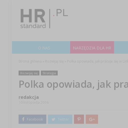
O NAS
NARZĘDZIA DLA HR
Strona główna
»
Rozwijaj się
»
Polka opowiada, jak pracuje się w Lin
Rozwijaj się
Strategia
Polka opowiada, jak pra
redakcja
10 listopada 2016