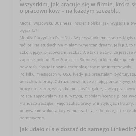
wszystkim, jak pracuje się w firmie, która 
o pracowników – na każdym szczeblu.
Michał Wąsowski, Business Insider Polska: Jak wyglądała tw
wyjazdu?
Monika Burzyńska-Evje: Do USA przywiodło mnie serce. Nigdy ni
mój cel. Na studiach nie miałam “American dream”, jeśli już, to
szkolić język, pracować, mieszkać. Ale tak się stało, że jesz
zaprosił mnie do San Francisco. Skończyłam kierunki zupełnie
new-tech, chociaż nowinki technologiczne mnie interesowały.
Po kilku miesiącach w USA, kiedy już przestałam być turystą
poszukiwać pracy. Od razu powiem, że z mojej perspektywy, ch
pracy na czarno, wszystko musi być legalne, z wizą pracowniczą
Polsce zajmowałam się turystyką, zrobiłam licencję pilota 
Francisco zaczęłam więc szukać pracy w instytucjach kultury, 
odbywałam wolontariaty w muzeach, ale do niczego to nie d
hermetyczne.
Jak udało ci się dostać do samego LinkedIn