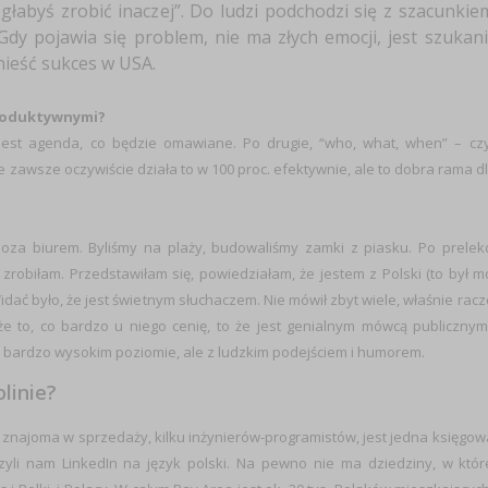
mogłabyś zrobić inaczej”. Do ludzi podchodzi się z szacunkie
y pojawia się problem, nie ma złych emocji, jest szukan
nieść sukces w USA.
produktywnymi?
est agenda, co będzie omawiane. Po drugie, “who, what, when” – czy
e zawsze oczywiście działa to w 100 proc. efektywnie, ale to dobra rama d
oza biurem. Byliśmy na plaży, budowaliśmy zamki z piasku. Po prelekc
zrobiłam. Przedstawiłam się, powiedziałam, że jestem z Polski (to był m
Widać było, że jest świetnym słuchaczem. Nie mówił zbyt wiele, właśnie racz
 że to, co bardzo u niego cenię, to że jest genialnym mówcą publicznym
a bardzo wysokim poziomie, ale z ludzkim podejściem i humorem.
linie?
ja znajoma w sprzedaży, kilku inżynierów-programistów, jest jedna księgow
czyli nam LinkedIn na język polski. Na pewno nie ma dziedziny, w któr