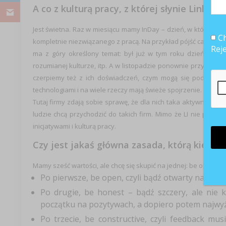
A co z kulturą pracy, z której słynie LinkedI
Jest świetna. Raz w miesiącu mamy InDay – dzień, w którym ni
Ch
kompletnie niezwiązanego z pracą. Na przykład pójść całym zes
Rej
ma z góry określony temat: był już w tym roku dzień poświę
rozumianej kulturze, itp. A w listopadzie ponownie przyprowa
czerpiemy też z ich doświadczeń, czym mogą się podzielić. 
technologiami i na wiele rzeczy mają świeże spojrzenie. Dla n
Tutaj firmy zdają sobie sprawę, że dla nich taka aktywność sp
ludzie chcą przychodzić do takich firm. Mimo że LI nie płaci t
inicjatywami i kulturą pracy.
Czy jest jakaś główna zasada, którą kieruje
Mamy sześć wartości, ale chcę się skupić na jednej: be open, ho
Po pierwsze, be open, czyli bądź otwarty na wszy
Po drugie, be honest – bądź szczery, ale nie k
początku na pozytywach, a dopiero potem najwyżej
Po trzecie, be constructive, czyli feedback mu