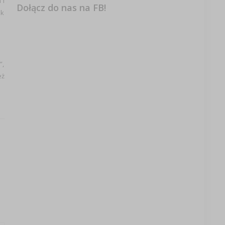
 i
Dołącz do nas na FB!
ek
”,
eż