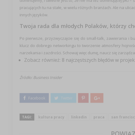
dominujemy, i świetne jest to, że nie ma też dominującej płci – s
pracujących tu na stałe, w wielu różnych branżach. Ale na ulic
innych języków.
Twoja rada dla młodych Polaków, którzy ch
Po pierwsze, przyzwyczajcie się do small-talk, zawierania i bud
klucz do dobrego networkingu to tworzenie atmosfery hojności
narzekania i zazdrości. Schowaj więc dumę, naucz się zarządza
Zobacz również:
8 najczęstszych błędów w projek
Źródło: Business Insider
TAGI:
kultura pracy
linkedin
praca
san francis
POWIĄZ