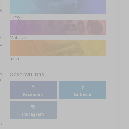
m.
ie
HRsys
Motivizer
li
la
Inhire
ji
ój
Obserwuj nas
ej
 i
Facebook
LinkedIn
Instagram
a,
ej