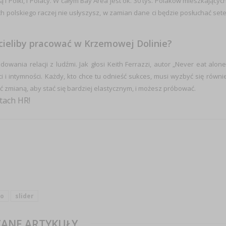
ą i Polki, i Polacy. W całym Bay Area jest ok. 30 tys. Polaków mieszkających
ach polskiego raczej nie usłyszysz, w zamian dane ci będzie posłuchać set
cieliby pracować w Krzemowej Dolinie?
owania relacji z ludźmi. Jak głosi Keith Ferrazzi, autor „Never eat alone
 i intymności. Każdy, kto chce tu odnieść sukces, musi wyzbyć się równi
ć zmianą, aby stać się bardziej elastycznym, i możesz próbować.
tach HR!
co
slider
ANE ARTYKUŁY