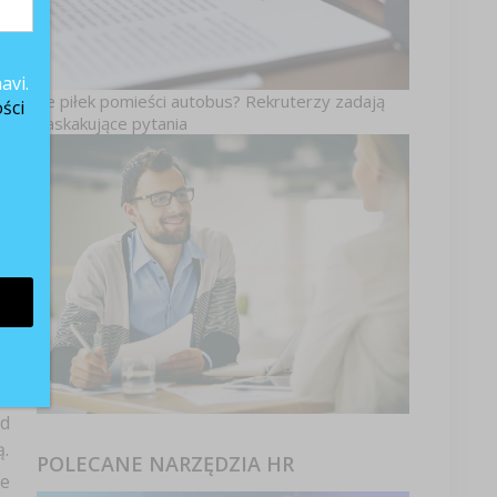
oś
avi.
ys
Ile piłek pomieści autobus? Rekruterzy zadają
ści
ko
zaskakujące pytania
le
 z
ej
mi
od
.
POLECANE NARZĘDZIA HR
ie