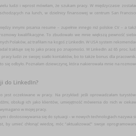
ielu ludzi i wprost mówiłam, że szukam pracy. W międzyczasie został
m schodzących na lunch, w dzielnicy finansowej w centrum San Francisc
iędzy innymi pisania resume – zupełnie innego niż polskie CV – a tak
we rozmowy kwalifikacyjne. To zbudowało we mnie większą pewność siebi
nych Polaków, aż trafiłam na kogoś z LinkedIn. W USA system rekomendac
dal traktuje się to jako pracę po znajomości. W LinkedIn aż 65 proc. lud
pracy ludzi ze swojej siatki kontaktów, bo to także bonus dla pracownik
k to się odbyło. Poznałam dziewczynę, która nakierowała mnie na rozmow
ji do LinkedIn?
co jest oczekiwane w pracy. Na przykład: jeśli oprowadzałam turystów
źmi, obsługi ich jako klientów, umiejętność mówienia do nich w cieka
o wymagano w mojej pracy.
znym i dostosowywania się do sytuacji – w nowych technologiach nazywa s
st, by umieć chłonąć wiedzę, móc “aktualizować” swoje oprogramowan