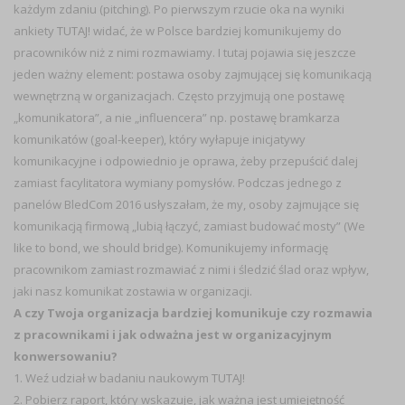
każdym zdaniu (pitching). Po pierwszym rzucie oka na wyniki
ankiety
TUTAJ!
widać, że w Polsce bardziej komunikujemy do
pracowników niż z nimi rozmawiamy. I tutaj pojawia się jeszcze
jeden ważny element: postawa osoby zajmującej się komunikacją
wewnętrzną w organizacjach. Często przyjmują one postawę
„komunikatora”, a nie „influencera” np. postawę bramkarza
komunikatów (goal-keeper), który wyłapuje inicjatywy
komunikacyjne i odpowiednio je oprawa, żeby przepuścić dalej
zamiast facylitatora wymiany pomysłów. Podczas jednego z
panelów BledCom 2016 usłyszałam, że my, osoby zajmujące się
komunikacją firmową „lubią łączyć, zamiast budować mosty” (We
like to bond, we should bridge). Komunikujemy informację
pracownikom zamiast rozmawiać z nimi i śledzić ślad oraz wpływ,
jaki nasz komunikat zostawia w organizacji.
A czy Twoja organizacja bardziej komunikuje czy rozmawia
z pracownikami i jak odważna jest w organizacyjnym
konwersowaniu?
1. Weź udział w badaniu naukowym
TUTAJ!
2. Pobierz raport, który wskazuje, jak ważna jest umiejętność