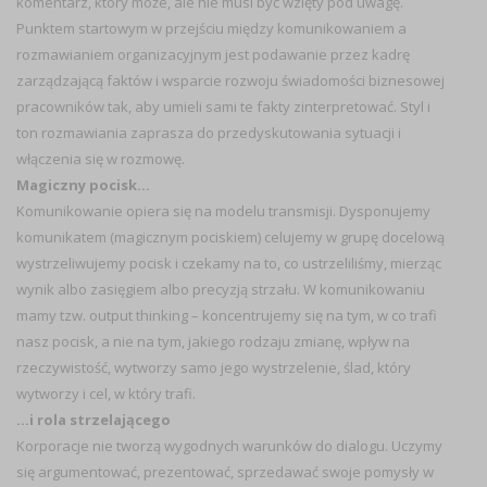
komentarz, który może, ale nie musi być wzięty pod uwagę.
Punktem startowym w przejściu między komunikowaniem a
rozmawianiem organizacyjnym jest podawanie przez kadrę
zarządzającą faktów i wsparcie rozwoju świadomości biznesowej
pracowników tak, aby umieli sami te fakty zinterpretować. Styl i
ton rozmawiania zaprasza do przedyskutowania sytuacji i
włączenia się w rozmowę.
Magiczny pocisk…
Komunikowanie opiera się na modelu transmisji. Dysponujemy
komunikatem (magicznym pociskiem) celujemy w grupę docelową
wystrzeliwujemy pocisk i czekamy na to, co ustrzeliliśmy, mierząc
wynik albo zasięgiem albo precyzją strzału. W komunikowaniu
mamy tzw. output thinking – koncentrujemy się na tym, w co trafi
nasz pocisk, a nie na tym, jakiego rodzaju zmianę, wpływ na
rzeczywistość, wytworzy samo jego wystrzelenie, ślad, który
wytworzy i cel, w który trafi.
…i rola strzelającego
Korporacje nie tworzą wygodnych warunków do dialogu. Uczymy
się argumentować, prezentować, sprzedawać swoje pomysły w