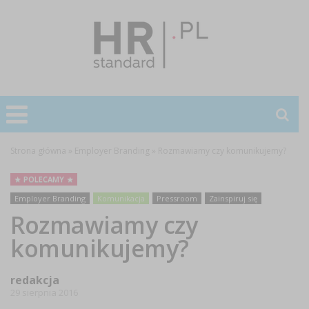
Strona główna
»
Employer Branding
»
Rozmawiamy czy komunikujemy?
POLECAMY
Employer Branding
Komunikacja
Pressroom
Zainspiruj się
Rozmawiamy czy
komunikujemy?
redakcja
29 sierpnia 2016