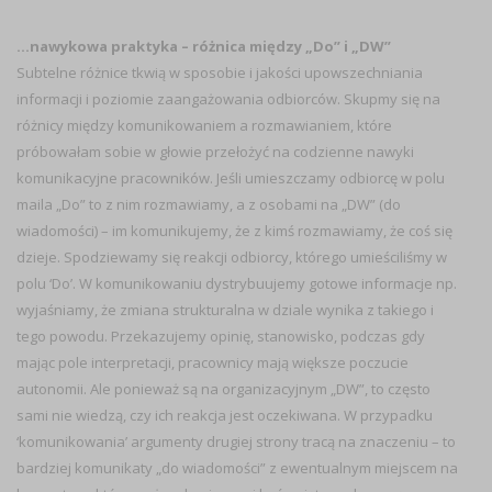
…nawykowa praktyka – różnica między „Do” i „DW”
Subtelne różnice tkwią w sposobie i jakości upowszechniania
informacji i poziomie zaangażowania odbiorców. Skupmy się na
różnicy między komunikowaniem a rozmawianiem, które
próbowałam sobie w głowie przełożyć na codzienne nawyki
komunikacyjne pracowników. Jeśli umieszczamy odbiorcę w polu
maila „Do” to z nim rozmawiamy, a z osobami na „DW” (do
wiadomości) – im komunikujemy, że z kimś rozmawiamy, że coś się
dzieje. Spodziewamy się reakcji odbiorcy, którego umieściliśmy w
polu ‘Do’. W komunikowaniu dystrybuujemy gotowe informacje np.
wyjaśniamy, że zmiana strukturalna w dziale wynika z takiego i
tego powodu. Przekazujemy opinię, stanowisko, podczas gdy
mając pole interpretacji, pracownicy mają większe poczucie
autonomii. Ale ponieważ są na organizacyjnym „DW”, to często
sami nie wiedzą, czy ich reakcja jest oczekiwana. W przypadku
‘komunikowania’ argumenty drugiej strony tracą na znaczeniu – to
bardziej komunikaty „do wiadomości” z ewentualnym miejscem na