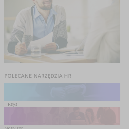
POLECANE NARZĘDZIA HR
HRsys
Motivizer