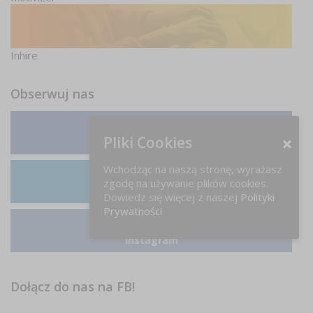
Inhire
Obserwuj nas
Pliki Cookies
Facebook
Wchodząc na naszą stronę, wyrażasz
zgodę na używanie plików cookies.
LinkedIn
Dowiedz się więcej z naszej
Polityki
Prywatności
Instagram
Dołącz do nas na FB!