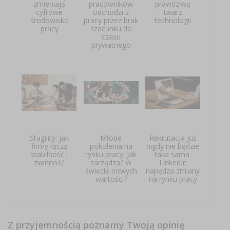
zmieniają
pracowników
prawdziwą
cyfrowe
odchodzi z
twarz
środowisko
pracy przez brak
technologii
pracy
szacunku do
czasu
prywatnego
Stagility: jak
Młode
Rekrutacja już
firmy łączą
pokolenia na
nigdy nie będzie
stabilność i
rynku pracy. Jak
taka sama.
zwinność
zarządzać w
LinkedIn
świecie nowych
napędza zmiany
wartości?
na rynku pracy
Z przyjemnością poznamy Twoją opinię