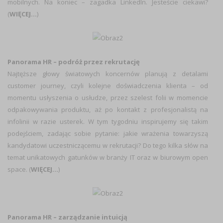
mobilnych. Na koniec – zagadka LinkedIn. Jesteście ciekawi?
(
WIĘCEJ…
)
Panorama HR – podróż przez rekrutację
Najtęższe głowy światowych koncernów planują z detalami
customer journey, czyli kolejne doświadczenia klienta – od
momentu usłyszenia o usłudze, przez szelest folii w momencie
odpakowywania produktu, aż po kontakt z profesjonalistą na
infolinii w razie usterek. W tym tygodniu inspirujemy się takim
podejściem, zadając sobie pytanie: jakie wrażenia towarzyszą
kandydatowi uczestniczącemu w rekrutacji? Do tego kilka słów na
temat unikatowych gatunków w branży IT oraz w biurowym open
space. (
WIĘCEJ…
)
Panorama HR – zarządzanie intuicją