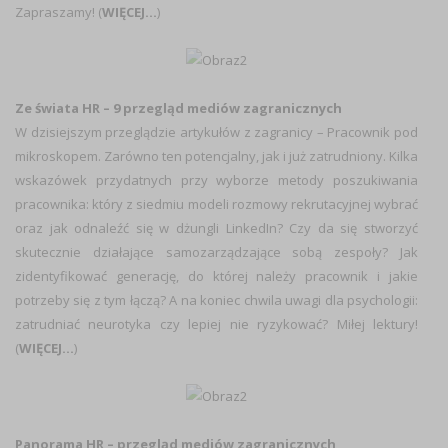
Zapraszamy! (
WIĘCEJ…
)
Ze świata HR – 9 przegląd mediów zagranicznych
W dzisiejszym przeglądzie artykułów z zagranicy – Pracownik pod
mikroskopem. Zarówno ten potencjalny, jak i już zatrudniony. Kilka
wskazówek przydatnych przy wyborze metody poszukiwania
pracownika: który z siedmiu modeli rozmowy rekrutacyjnej wybrać
oraz jak odnaleźć się w dżungli LinkedIn? Czy da się stworzyć
skutecznie działające samozarządzające sobą zespoły? Jak
zidentyfikować generację, do której należy pracownik i jakie
potrzeby się z tym łączą? A na koniec chwila uwagi dla psychologii:
zatrudniać neurotyka czy lepiej nie ryzykować? Miłej lektury!
(
WIĘCEJ…
)
Panorama HR – przegląd mediów zagranicznych