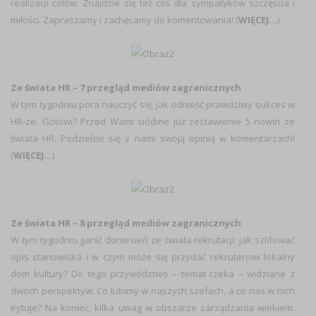
realizacji celów. Znajdzie się też coś dla sympatyków szczęścia i
miłości. Zapraszamy i zachęcamy do komentowania! (
WIĘCEJ…
)
Ze świata HR – 7 przegląd mediów zagranicznych
W tym tygodniu pora nauczyć się, jak odnieść prawdziwy sukces w
HR-ze. Gotowi? Przed Wami siódme już zestawienie 5 nowin ze
świata HR. Podzielcie się z nami swoją opinią w komentarzach!
(
WIĘCEJ…
)
Ze świata HR – 8 przegląd mediów zagranicznych
W tym tygodniu garść doniesień ze świata rekrutacji: jak szlifować
opis stanowiska i w czym może się przydać rekruterowi lokalny
dom kultury? Do tego przywództwo – temat rzeka – widziane z
dwóch perspektyw. Co lubimy w naszych szefach, a co nas w nich
irytuje? Na koniec, kilka uwag w obszarze zarządzania wiekiem.