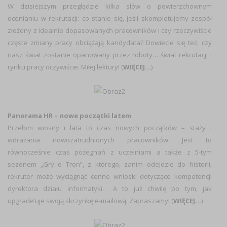
W dzisiejszym przeglądzie kilka słów o powierzchownym
ocenianiu w rekrutacji: co stanie się, jeśli skompletujemy zespół
złożony z idealnie dopasowanych pracowników i czy rzeczywiście
częste zmiany pracy obciążają kandydata? Dowiecie się też, czy
nasz świat zostanie opanowany przez roboty… świat rekrutacji i
rynku pracy oczywiście. Miłej lektury! (
WIĘCEJ…
)
Panorama HR – nowe początki latem
Przełom wiosny i lata to czas nowych początków – staży i
wdrażania nowozatrudnionych pracowników. Jest to
równocześnie czas pożegnań z uczelniami a także z 5-tym
sezonem „Gry o Tron”, z którego, zanim odejdzie do historii,
rekruter może wyciągnąć cenne wnioski dotyczące kompetencji
dyrektora działu informatyki… A to już chwilę po tym, jak
upgrade’uje swoją skrzynkę e-mailową. Zapraszamy! (
WIĘCEJ…
)