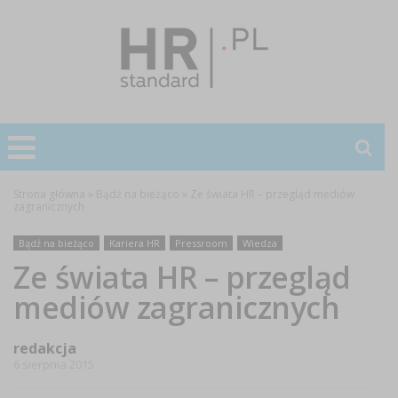
Strona główna
»
Bądź na bieżąco
»
Ze świata HR – przegląd mediów
zagranicznych
Bądź na bieżąco
Kariera HR
Pressroom
Wiedza
Ze świata HR – przegląd
mediów zagranicznych
redakcja
6 sierpnia 2015