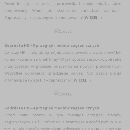
Dowiecie się jeszcze więcej o pracownikach z pokolenia Y, a także
podpowiemy Wam, jak skutecznie zarządzać talentami.
Zapraszamy i zachęcamy do komentowania! (
WIĘCEJ…
)
Ze świata HR – 3 przegląd mediów zagranicznych
Co łączy HR i… siły zbrojne? Jak dbać o swoich pracowników? Jak
komunikować wizerunek firmy? W jaki sposób zaspokoić potrzebę
przejrzystości w procesie pozyskiwania nowych pracowników?
Wszystkie odpowiedzi znajdziecie poniżej. Oto trzecia porcja
informacji ze świata HR – zapraszamy! (
WIĘCEJ…
)
Ze świata HR – 4 przegląd mediów zagranicznych
Przed nami ostatni w tym miesiącu przegląd mediów
zagranicznych. Dziś 5 informacji z branży HR a wśród nich m.in. o
tym, w jaki sposób technologie wdzierają się do HR-u, dlaczego