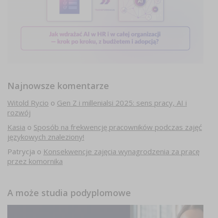
Najnowsze komentarze
Witold Rycio
o
Gen Z i millenialsi 2025: sens pracy, AI i
rozwój
Kasia
o
Sposób na frekwencję pracowników podczas zajęć
językowych znaleziony!
Patrycja
o
Konsekwencje zajęcia wynagrodzenia za pracę
przez komornika
A może studia podyplomowe