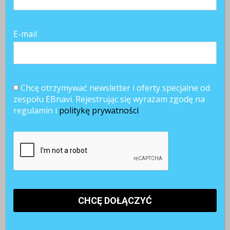
przegląd ze świata
trendy HR
ze świata HR
E-mail
POWIĄZANE ARTYKUŁY
Chcę otrzymywać newsletter i oferty specjalne od
zespołu EBnavi. Rejestrując się wyrażam zgodę na
regulamin i
politykę prywatności
Ekologia w
Te trendy
Czas pandemii
pracy 2025:
zdominują HR w
pod znakiem
Zetki i ESG
2025 roku
niezbędności.
zmieniają rynek
Recenzja
Raportu OLX
Praca – Know
How 2021