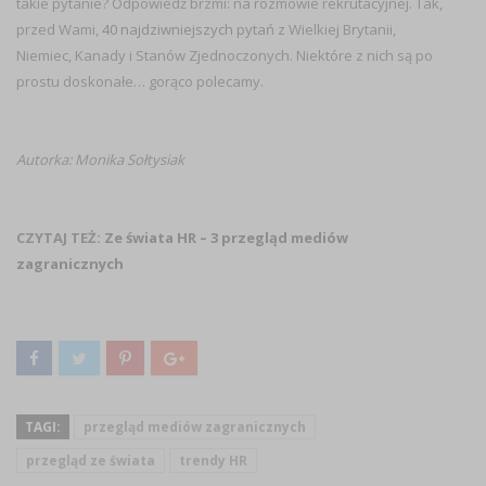
takie pytanie? Odpowiedź brzmi: na rozmowie rekrutacyjnej. Tak,
przed Wami,
40 najdziwniejszych pytań
z Wielkiej Brytanii,
Niemiec, Kanady i Stanów Zjednoczonych. Niektóre z nich są po
prostu doskonałe… gorąco polecamy.
Autorka: Monika Sołtysiak
CZYTAJ TEŻ:
Ze świata HR – 3 przegląd mediów
zagranicznych
TAGI:
przegląd mediów zagranicznych
przegląd ze świata
trendy HR