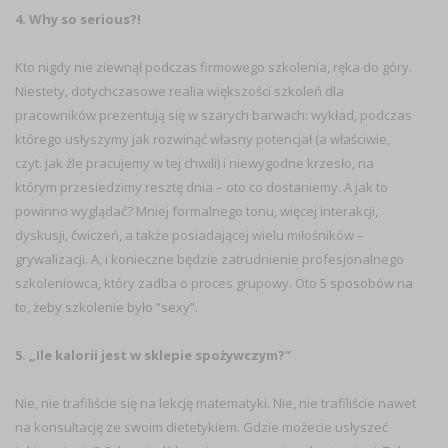
4. Why so serious?!
Kto nigdy nie ziewnął podczas firmowego szkolenia, ręka do góry.
Niestety, dotychczasowe realia większości szkoleń dla
pracowników prezentują się w szarych barwach: wykład, podczas
którego usłyszymy jak rozwinąć własny potencjał (a właściwie,
czyt. jak źle pracujemy w tej chwili) i niewygodne krzesło, na
którym przesiedzimy resztę dnia – oto co dostaniemy. A jak to
powinno wyglądać? Mniej formalnego tonu, więcej interakcji,
dyskusji, ćwiczeń, a także posiadającej wielu miłośników –
grywalizacji. A, i konieczne będzie zatrudnienie profesjonalnego
szkoleniowca, który zadba o proces grupowy. Oto
5 sposobów na
to, żeby szkolenie było “sexy”
.
5. „Ile kalorii jest w sklepie spożywczym?”
Nie, nie trafiliście się na lekcję matematyki. Nie, nie trafiliście nawet
na konsultację ze swoim dietetykiem. Gdzie możecie usłyszeć