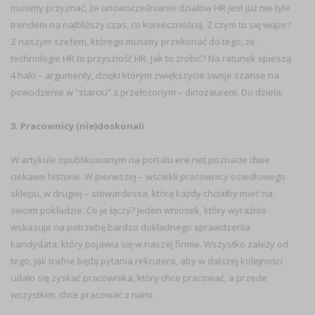
musimy przyznać, że unowocześnianie działów HR jest już nie tyle
trendem na najbliższy czas, co koniecznością. Z czym to się wiąże?
Z naszym szefem, którego musimy przekonać do tego, że
technologie HR to przyszłość HR. Jak to zrobić? Na ratunek spieszą
4 haki – argumenty
, dzięki którym zwiększycie swoje szanse na
powodzenie w “starciu” z przełożonym – dinozaurem. Do dzieła.
3. Pracownicy (nie)doskonali
W artykule opublikowanym na portalu
ere.net
poznacie dwie
ciekawe historie. W pierwszej – wściekli pracownicy osiedlowego
sklepu, w drugiej – stewardessa, którą każdy chciałby mieć na
swoim pokładzie. Co je łączy? Jeden wniosek, który wyraźnie
wskazuje na potrzebę bardzo dokładnego sprawdzenia
kandydata, który pojawia się w naszej firmie. Wszystko zależy od
tego, jak trafne będą pytania rekrutera, aby w dalszej kolejności
udało się zyskać pracownika, który chce pracować, a przede
wszystkim, chce pracować z nami.