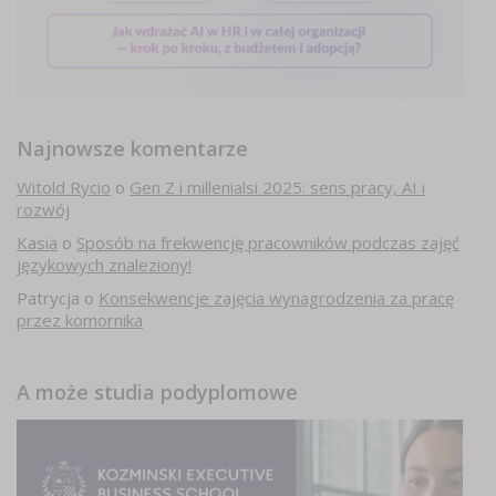
Najnowsze komentarze
Witold Rycio
o
Gen Z i millenialsi 2025: sens pracy, AI i
rozwój
Kasia
o
Sposób na frekwencję pracowników podczas zajęć
językowych znaleziony!
Patrycja
o
Konsekwencje zajęcia wynagrodzenia za pracę
przez komornika
A może studia podyplomowe