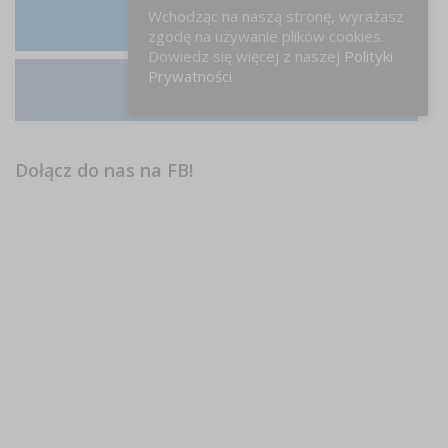
Wchodząc na naszą stronę, wyrażasz
LinkedIn
zgodę na używanie plików cookies.
Dowiedz się więcej z naszej
Polityki
Prywatności
Instagram
Dołącz do nas na FB!