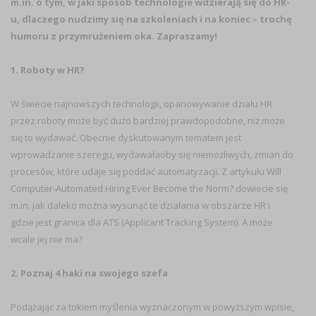
m.in. o tym, w jaki sposób technologie wdzierają się do HR-
u, dlaczego nudzimy się na szkoleniach i na koniec – trochę
humoru z przymrużeniem oka. Zapraszamy!
1. Roboty w HR?
W świecie najnowszych technologii, opanowywanie działu HR
przez roboty może być dużo bardziej prawdopodobne, niż może
się to wydawać. Obecnie dyskutowanym tematem jest
wprowadzanie szeregu, wydawałaoby się niemożliwych, zmian do
procesów, które udaje się poddać automatyzacji. Z artykułu
Will
Computer-Automated Hiring Ever Become the Norm?
dowiecie się
m.in. jak daleko można wysunąć te działania w obszarze HR i
gdzie jest granica dla ATS (Applicant Tracking System). A może
wcale jej nie ma?
2. Poznaj 4 haki na swojego szefa
Podążając za tokiem myślenia wyznaczonym w powyższym wpisie,