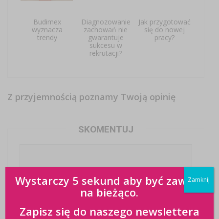
Budimex
Diagnozowanie
Jak przygotować
wyznacza
zachowań nie
się do nowej
trendy
gwarantuje
pracy?
sukcesu w
rekrutacji?
Z przyjemnością poznamy Twoją opinię
SKOMENTUJ
Wystarczy 5 sekund aby być zawsze
Zamknij
na bieżąco.
Zapisz się do naszego newslettera