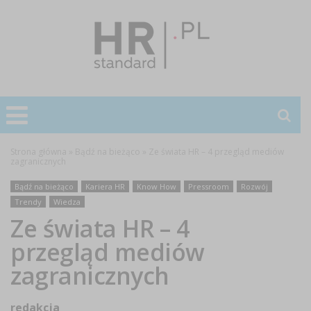
Strona główna
»
Bądź na bieżąco
»
Ze świata HR – 4 przegląd mediów
zagranicznych
Bądź na bieżąco
Kariera HR
Know How
Pressroom
Rozwój
Trendy
Wiedza
Ze świata HR – 4
przegląd mediów
zagranicznych
redakcja