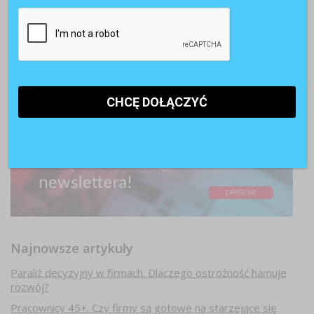
Najnowsze artykuły
Paraliż decyzyjny w firmach. Dlaczego ostrożność hamuje
rozwój?
Pracownicy 45+. Czy firmy są gotowe na starzejące się