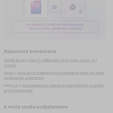
Najnowsze komentarze
Witold Rycio
o
Gen Z i millenialsi 2025: sens pracy, AI i
rozwój
Kasia
o
Sposób na frekwencję pracowników podczas zajęć
językowych znaleziony!
Patrycja
o
Konsekwencje zajęcia wynagrodzenia za pracę
przez komornika
A może studia podyplomowe