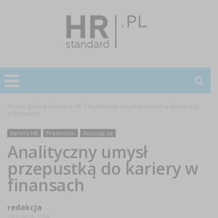
Strona główna
»
Kariera HR
»
Analityczny umysł przepustką do kariery
w finansach
Kariera HR
Pressroom
Rozwijaj się
Analityczny umysł
przepustką do kariery w
finansach
redakcja
24 marca 2014