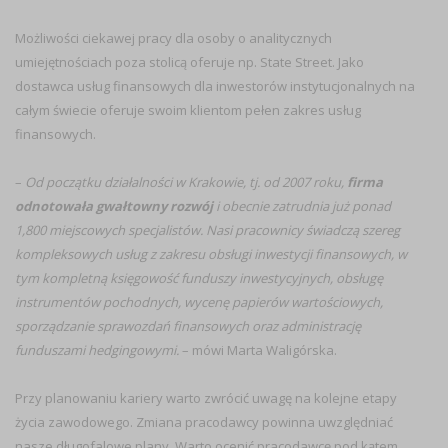
Możliwości ciekawej pracy dla osoby o analitycznych
umiejętnościach poza stolicą oferuje np. State Street. Jako
dostawca usług finansowych dla inwestorów instytucjonalnych na
całym świecie oferuje swoim klientom pełen zakres usług
finansowych.
–
Od początku działalności w Krakowie, tj. od 2007 roku,
firma
odnotowała gwałtowny rozwój
i obecnie zatrudnia już ponad
1,800 miejscowych specjalistów. Nasi pracownicy świadczą szereg
kompleksowych usług z zakresu obsługi inwestycji finansowych, w
tym kompletną księgowość funduszy inwestycyjnych, obsługę
instrumentów pochodnych, wycenę papierów wartościowych,
sporządzanie sprawozdań finansowych oraz administrację
funduszami hedgingowymi.
– mówi Marta Waligórska.
Przy planowaniu kariery warto zwrócić uwagę na kolejne etapy
życia zawodowego. Zmiana pracodawcy powinna uwzględniać
nasze długofalowe plany. Warto ocenić pracodawcę pod kątem