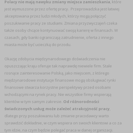
Polacy nie mają nawyku zmiany miejsca zamieszkania
, które
jest wymuszone przez ofertę pracy. Przeprowadzka jest łatwiej
akceptowana przez ludzi młodych, którzy mogą połączyć
poszukiwanie pracy ze studiami. Zmiana przyzwyczajeń czeka
także osoby chcące kontynuować swoją karierę w finansach. W
czasach, gdy banki ograniczają zatrudnienie, oferta z innego
miasta może być ucieczką do przodu.
Okazję zdobycia międzynarodowego doświadczenia nie
opuszczając kraju oferuje tak naprawdę niewiele firm. Stale
rosnące zainteresowanie Polską, jako miejscem, z którego
międzynarodowe instytucje finansowe mogą obsługiwać rynki
finansowe stwarza korzystne perspektywy przed osobami
wchodzącymi na rynek pracy. Nie wszystkie firmy wspierają
klientów w tym samym zakresie.
Od różnorodności
świadczonych usług może zależeć atrakcyjność pracy
,
dlatego przy poszukiwaniu lub zmianie pracodawcy warto
sprawdzić dokładnie, w czym wspiera on swoich klientowi a co za
tym idzie, na czym będzie polegać praca w danej organizacji.