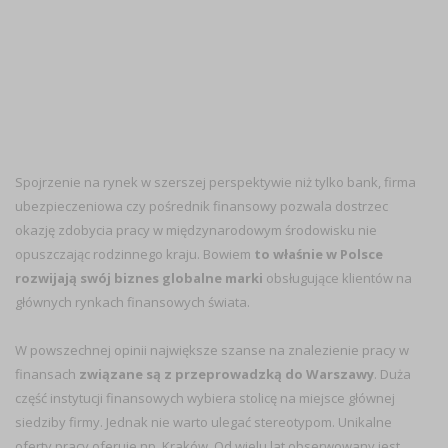
Spojrzenie na rynek w szerszej perspektywie niż tylko bank, firma
ubezpieczeniowa czy pośrednik finansowy pozwala dostrzec
okazję zdobycia pracy w międzynarodowym środowisku nie
opuszczając rodzinnego kraju. Bowiem
to właśnie w Polsce
rozwijają swój biznes globalne marki
obsługujące klientów na
głównych rynkach finansowych świata.
W powszechnej opinii największe szanse na znalezienie pracy w
finansach
związane są z przeprowadzką do Warszawy
. Duża
część instytucji finansowych wybiera stolicę na miejsce głównej
siedziby firmy. Jednak nie warto ulegać stereotypom. Unikalne
oferty pracy oferuje np. Kraków. Od wielu lat obserwowany jest