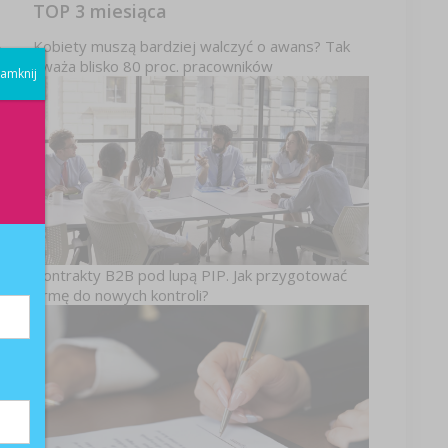
TOP 3 miesiąca
Kobiety muszą bardziej walczyć o awans? Tak
.
uważa blisko 80 proc. pracowników
amknij
Kontrakty B2B pod lupą PIP. Jak przygotować
firmę do nowych kontroli?
ie