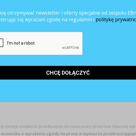
sować go w podmiocie leczniczym wykonującym działalność leczniczą w
 Wlicza się on do czasu pracy, a osoba pełniąca taki dyżur ma prawo do
cę otrzymywać newsletter i oferty specjalne od zespołu EBn
odzenia za pracę w godzinach nadliczbowych, z uwzględnieniem
estrując się wyrażam zgodę na regulamin i
politykę prywatno
e obowiązuje w przypadku lekarzy stażystów, których kwestie
 pełnienie jest obowiązkiem pracownika i stanowi dodatkowe zadanie
bowiązku jest polecenie pracodawcy. Jednak musi się ono mieścić w
przez pracownika polecenia pełnienia dyżuru może być uznane za
 leczniczych, to generalną zasadą jest, iż
w okresie rozliczeniowym ni
iętnie 37 godzin 55 minut na tydzień w przeciętnie pięciodniowym
awą. Okres rozliczeniowy nie może przekraczać 3 miesięcy.
istnieje możliwość przedłużenia ich czasu pracy przez tzw. klauzulę opt
racownika o wyrażeniu zgody na pracę w wymiarze przekraczający