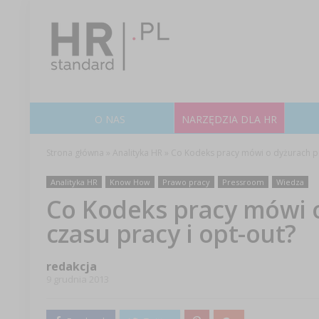
O NAS
NARZĘDZIA DLA HR
Strona główna
»
Analityka HR
»
Co Kodeks pracy mówi o dyżurach po
Analityka HR
Know How
Prawo pracy
Pressroom
Wiedza
Co Kodeks pracy mówi 
czasu pracy i opt-out?
redakcja
9 grudnia 2013