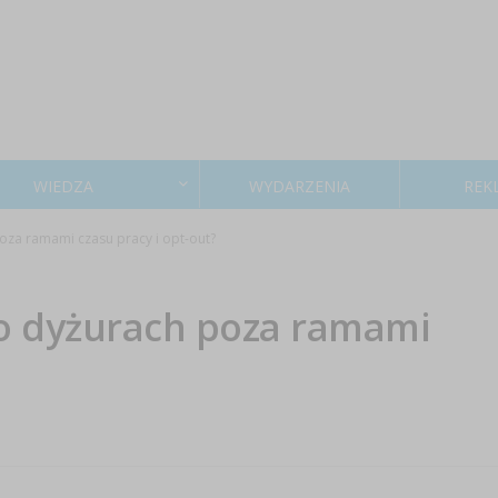
WIEDZA
WYDARZENIA
REK
za ramami czasu pracy i opt-out?
o dyżurach poza ramami