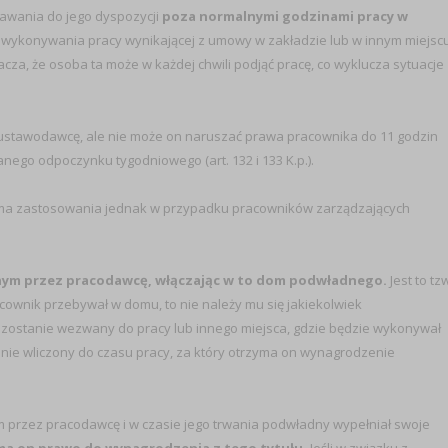
wania do jego dyspozycji
poza normalnymi godzinami pracy w
o wykonywania pracy wynikającej z umowy w zakładzie lub w innym miejsc
za, że osoba ta może w każdej chwili podjąć pracę, co wyklucza sytuacje
 ustawodawcę, ale nie może on naruszać prawa pracownika do 11 godzin
go odpoczynku tygodniowego (art. 132 i 133 K.p.).
ma zastosowania jednak w przypadku pracowników zarządzających
onym przez pracodawcę, włączając w to dom podwładnego.
Jest to tzw
racownik przebywał w domu, to nie należy mu się jakiekolwiek
u zostanie wezwany do pracy lub innego miejsca, gdzie będzie wykonywał
nie wliczony do czasu pracy, za który otrzyma on wynagrodzenie
ym przez pracodawcę i w czasie jego trwania podwładny wypełniał swoje