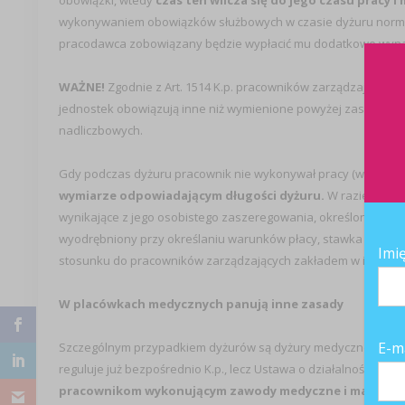
obowiązki, wtedy
czas ten wlicza się do jego czasu pracy 
wykonywaniem obowiązków służbowych w czasie dyżuru normy 
pracodawca zobowiązany będzie wypłacić mu dodatkowe wynag
WAŻNE!
Zgodnie z Art. 1514 K.p. pracowników zarządzających
jednostek obowiązują inne niż wymienione powyżej zasady dot
nadliczbowych.
Gdy podczas dyżuru pracownik nie wykonywał pracy (wyjątkiem
wymiarze odpowiadającym długości dyżuru.
W razie braku
wynikające z jego osobistego zaszeregowania, określonego staw
wyodrębniony przy określaniu warunków płacy, stawka ta wyn
Imi
stosunku do pracowników zarządzających zakładem w imieniu
W placówkach medycznych panują inne zasady
E-m
Szczególnym przypadkiem dyżurów są dyżury medyczne pełnione
reguluje już bezpośrednio K.p., lecz Ustawa o działalności leczni
pracownikom wykonującym zawody medyczne i mającym w