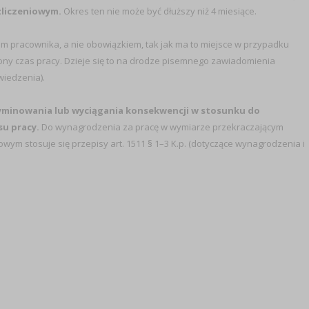
zliczeniowym.
Okres ten nie może być dłuższy niż 4 miesiące.
m pracownika, a nie obowiązkiem, tak jak ma to miejsce w przypadku
ony czas pracy. Dzieje się to na drodze pisemnego zawiadomienia
iedzenia).
yminowania lub wyciągania konsekwencji w stosunku do
su pracy.
Do wynagrodzenia za pracę w wymiarze przekraczającym
owym stosuje się przepisy art. 1511 § 1–3 K.p. (dotyczące wynagrodzenia i