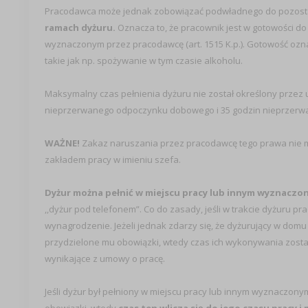
Pracodawca może jednak zobowiązać podwładnego do pozosta
ramach dyżuru.
Oznacza to, że pracownik jest w gotowości d
wyznaczonym przez pracodawcę (art. 1515 K.p.). Gotowość oznac
takie jak np. spożywanie w tym czasie alkoholu.
Maksymalny czas pełnienia dyżuru nie został określony przez
nieprzerwanego odpoczynku dobowego i 35 godzin nieprzerwane
WAŻNE!
Zakaz naruszania przez pracodawcę tego prawa nie 
zakładem pracy w imieniu szefa.
Dyżur można pełnić w miejscu pracy lub innym wyznacz
,,dyżur pod telefonem”. Co do zasady, jeśli w trakcie dyżuru p
wynagrodzenie. Jeżeli jednak zdarzy się, że dyżurujący w dom
przydzielone mu obowiązki, wtedy czas ich wykonywania zosta
wynikające z umowy o pracę.
Jeśli dyżur był pełniony w miejscu pracy lub innym wyznaczon