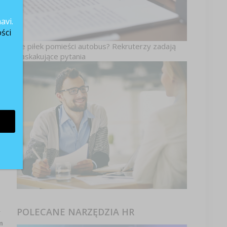
avi.
ści
Ile piłek pomieści autobus? Rekruterzy zadają
zaskakujące pytania
e
POLECANE NARZĘDZIA HR
-
m