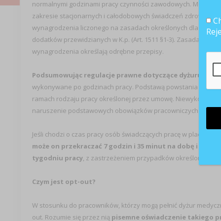
normalnymi godzinami pracy czynności zawodowych. Można sto
zakresie stacjonarnych i całodobowych świadczeń zdrowotnych.
Ch
wynagrodzenia liczonego na zasadach określonych dla wynagr
Rej
dodatków przewidzianych w K.p. (Art. 1511 §1-3). Zasada ta ni
wynagrodzenia określają odrębne przepisy.
Podsumowując regulacje prawne dotyczące dyżuru
– jego
wykonywane po godzinach pracy. Podstawą powstania takiego o
ramach rodzaju pracy określonej przez umowę. Niewykonanie 
naruszenie podstawowych obowiązków pracowniczych.
Jeśli chodzi o czas pracy osób świadczących pracę w placówkach
może on przekraczać 7 godzin i 35 minut na dobę i przec
tygodniu pracy
, z zastrzeżeniem przypadków określonych Ust
Czym jest opt-out?
W stosunku do pracowników, którzy mogą pełnić dyżur medyczny 
out. Rozumie się przez nią
pisemne oświadczenie takiego p