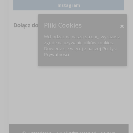
Instagram
Pliki Cookies
Dołącz do nas na FB!
Wchodząc na naszą stronę, wyrażasz
zgodę na używanie plików cookies.
Dowiedz się więcej z naszej
Polityki
Prywatności
© HRstandard.pl 2024, All rights reserved. |
Polityka