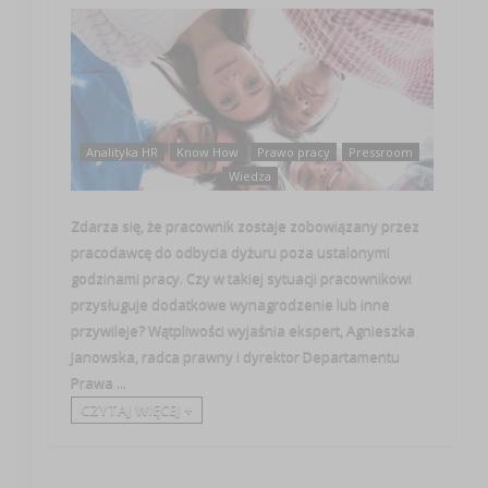
Analityka HR
Know How
Prawo pracy
Pressroom
Wiedza
Zdarza się, że pracownik zostaje zobowiązany przez
pracodawcę do odbycia dyżuru poza ustalonymi
godzinami pracy. Czy w takiej sytuacji pracownikowi
przysługuje dodatkowe wynagrodzenie lub inne
przywileje? Wątpliwości wyjaśnia ekspert, Agnieszka
Janowska, radca prawny i dyrektor Departamentu
Prawa ...
CZYTAJ WIĘCEJ +