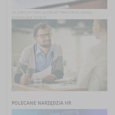
Ile piłek pomieści autobus? Rekruterzy zadają
zaskakujące pytania
POLECANE NARZĘDZIA HR