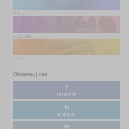
HRsys
Motivizer
Inhire
Obserwuj nas
Facebook
LinkedIn