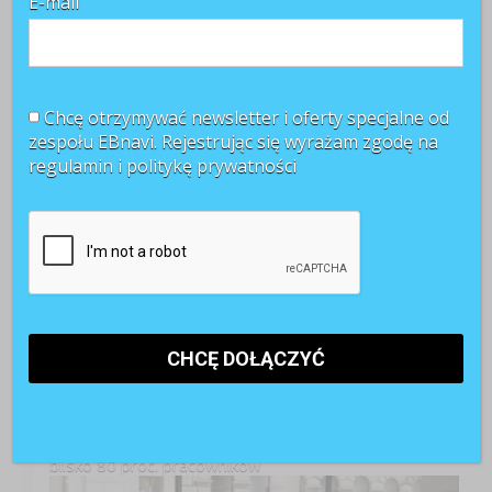
E-mail
Chcę otrzymywać newsletter i oferty specjalne od
zespołu EBnavi. Rejestrując się wyrażam zgodę na
regulamin i
politykę prywatności
TOP 3 miesiąca
Kobiety muszą bardziej walczyć o awans? Tak uważa
blisko 80 proc. pracowników