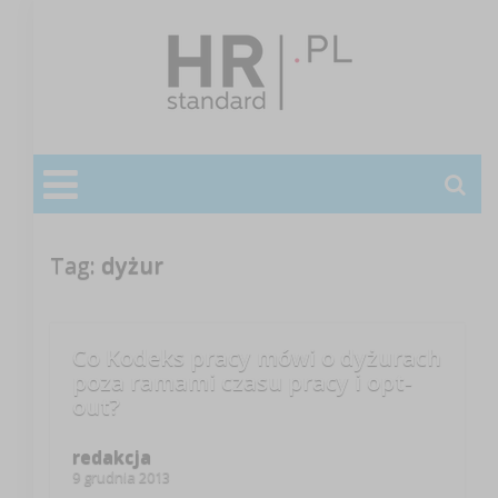
Tag:
dyżur
Co Kodeks pracy mówi o dyżurach
poza ramami czasu pracy i opt-
out?
redakcja
9 grudnia 2013